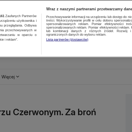
Wraz z naszymi partnerami przetwarzamy dane
161
Zaufanych Partnerów
Przechowywanie informacji na urządzeniu lub dostęp do nich.
treści. Wykorzystywanie profili w celu doboru spersonalizo
ządzeniu użytkownika i
spersonalizowanych reklam. Pomiar efektywności treś
bu przeglądania. Odbywa
spersonalizowanych reklam. Pomiar efektywności reklam. 
ania przechowywanych w
lub kombinacji danych z różnych źródeł. Rozwój i 
ograniczonych danych do wyboru reklam.
zetwarzaniu w oparciu o
ie i reklam”.
Lista partnerów (dostawców)
Więcej
rzu Czerwonym. Za broń