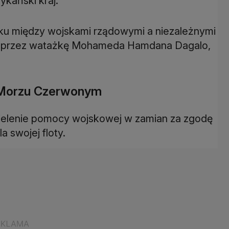
ykański kraj.
oku między wojskami rządowymi a niezależnymi
i przez watażkę Mohameda Hamdana Dagalo,
a Morzu Czerwonym
elenie pomocy wojskowej w zamian za zgodę
 swojej floty.