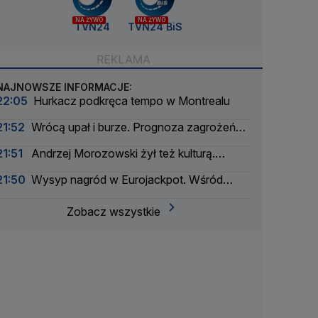
NA ŻYWO
NA ŻYWO
TVN24
TVN24 BiS
NAJNOWSZE INFORMACJE:
22:05
Hurkacz podkręca tempo w Montrealu
21:52
Wrócą upał i burze. Prognoza zagrożeń
IMGW
21:51
Andrzej Morozowski żył też kulturą.
"Czytał na okrągło"
21:50
Wysyp nagród w Eurojackpot. Wśród
wygranych Polak
Zobacz wszystkie