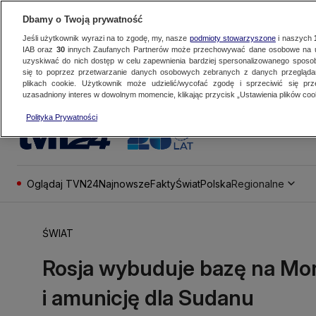
Dbamy o Twoją prywatność
Jeśli użytkownik wyrazi na to zgodę, my, nasze
podmioty stowarzyszone
i naszych
IAB oraz
30
innych Zaufanych Partnerów może przechowywać dane osobowe na ur
uzyskiwać do nich dostęp w celu zapewnienia bardziej spersonalizowanego sposo
się to poprzez przetwarzanie danych osobowych zebranych z danych przegląd
plikach cookie. Użytkownik może udzielić/wycofać zgodę i sprzeciwić się pr
uzasadniony interes w dowolnym momencie, klikając przycisk „Ustawienia plików cook
Polityka Prywatności
Oglądaj TVN24
Najnowsze
Fakty
Świat
Polska
Regionalne
ŚWIAT
Rosja wybuduje bazę na Mo
i amunicję dla Sudanu