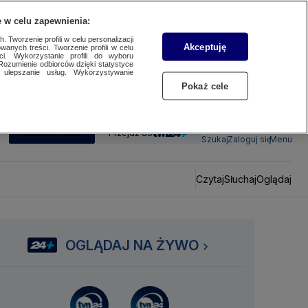
 w celu zapewnienia:
 Tworzenie profili w celu personalizacji
Akceptuję
wanych treści. Tworzenie profili w celu
ci. Wykorzystanie profili do wyboru
Rozumienie odbiorców dzięki statystyce
ulepszanie usług. Wykorzystywanie
Pokaż cele
SUBSKRYBUJ
Przejdź do
Szukaj
Zaloguj się
Menu
Czytaj
Słuchaj
Oglądaj
OGLĄDAJ NA ŻYWO