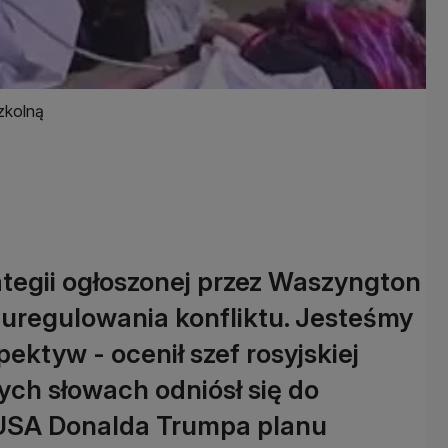
zkolną
ategii ogłoszonej przez Waszyngton
 uregulowania konfliktu. Jesteśmy
pektyw - ocenił szef rosyjskiej
ych słowach odniósł się do
 USA Donalda Trumpa planu