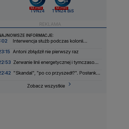
NA ŻYWO
NA ŻYWO
TVN24
TVN24 BiS
NAJNOWSZE INFORMACJE:
1:02
Interwencja służb podczas kolonii
żeglarskiej. Z wody wyciągnięto ponad 30 osób
23:15
Antoni zbłądził nie pierwszy raz
22:53
Zerwanie linii energetycznej i tymczasowa
awaria prądu. Incydent bada Żandarmeria
22:42
"Skandal", "po co przyszedł?". Posłanka
Wojskowa
PiS krytykuje Morawieckiego i publikuje nagranie
Zobacz wszystkie