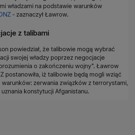
nymi władzami na podstawie warunków
ONZ
- zaznaczył Ławrow.
acje z talibami
son powiedział, że talibowie mogą wybrać
acji swojej władzy poprzez negocjacje
porozumienia o zakończeniu wojny". Ławrow
postanowiła, iż talibowie będą mogli wziąć
h warunków: zerwania związków z terrorystami,
 uznania konstytucji Afganistanu.