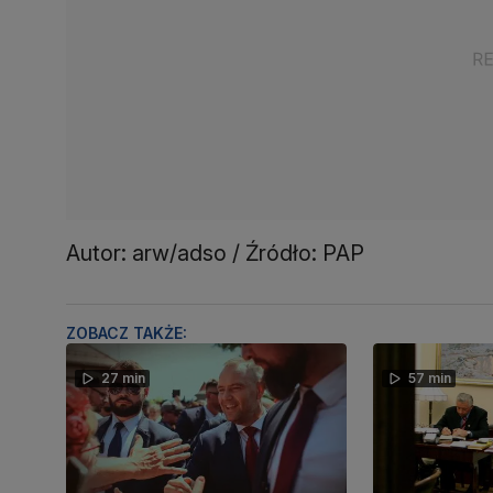
Autor: arw/adso / Źródło: PAP
ZOBACZ TAKŻE:
27 min
57 min