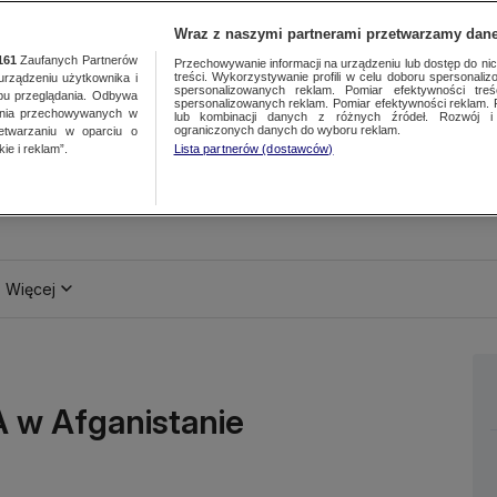
Wraz z naszymi partnerami przetwarzamy dane
161
Zaufanych Partnerów
Przechowywanie informacji na urządzeniu lub dostęp do nich.
treści. Wykorzystywanie profili w celu doboru spersonalizo
ządzeniu użytkownika i
spersonalizowanych reklam. Pomiar efektywności treś
bu przeglądania. Odbywa
spersonalizowanych reklam. Pomiar efektywności reklam. 
ania przechowywanych w
lub kombinacji danych z różnych źródeł. Rozwój i 
ograniczonych danych do wyboru reklam.
zetwarzaniu w oparciu o
ie i reklam”.
Lista partnerów (dostawców)
Więcej
 w Afganistanie