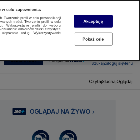
 w celu zapewnienia:
 Tworzenie profili w celu personalizacji
Akceptuję
wanych treści. Tworzenie profili w celu
ci. Wykorzystanie profili do wyboru
Rozumienie odbiorców dzięki statystyce
ulepszanie usług. Wykorzystywanie
Pokaż cele
SUBSKRYBUJ
Przejdź do
Szukaj
Zaloguj się
Menu
Czytaj
Słuchaj
Oglądaj
OGLĄDAJ NA ŻYWO