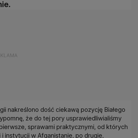
ie.
egii nakreślono dość ciekawą pozycję Białego
rzypomnę, że do tej pory usprawiedliwialiśmy
 pierwsze, sprawami praktycznymi, od których
instytucji w Afganistanie, po drugie,