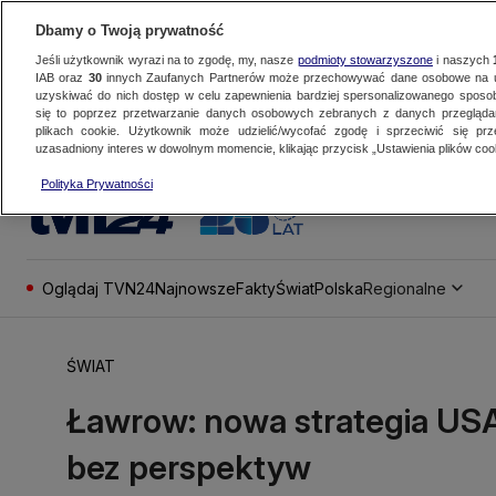
Dbamy o Twoją prywatność
Jeśli użytkownik wyrazi na to zgodę, my, nasze
podmioty stowarzyszone
i naszych
IAB oraz
30
innych Zaufanych Partnerów może przechowywać dane osobowe na ur
uzyskiwać do nich dostęp w celu zapewnienia bardziej spersonalizowanego sposo
się to poprzez przetwarzanie danych osobowych zebranych z danych przegląd
plikach cookie. Użytkownik może udzielić/wycofać zgodę i sprzeciwić się pr
uzasadniony interes w dowolnym momencie, klikając przycisk „Ustawienia plików cook
Polityka Prywatności
Oglądaj TVN24
Najnowsze
Fakty
Świat
Polska
Regionalne
ŚWIAT
Ławrow: nowa strategia USA
bez perspektyw