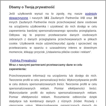
Dbamy o Twoją prywatność
SUBSKRYBUJ
Jeśli użytkownik wyrazi na to zgodę, my, nasze
podmioty
stowarzyszone
i naszych
161
Zaufanych Partnerów IAB oraz
30
ŚWIAT
innych Zaufanych Partnerów może przechowywać dane osobowe
na urządzeniu użytkownika i uzyskiwać do nich dostęp w celu
Kilkudziesięciu zabitych w czasie
zapewnienia bardziej spersonalizowanego sposobu przeglądania.
czwartkowych protestów w Iraku
Odbywa się to poprzez przetwarzanie danych osobowych
zebranych z danych przeglądania przechowywanych w plikach
cookie. Użytkownik może udzielić/wycofać zgodę i sprzeciwić się
28.11.2019, 15:59
przetwarzaniu w oparciu o uzasadniony interes w dowolnym
momencie, klikając przycisk „Ustawienia plików cookie i reklam”.
Udostępnij
Polityka Prywatności
Wraz z naszymi partnerami przetwarzamy dane w celu
zapewnienia:
Przechowywanie informacji na urządzeniu lub dostęp do nich.
Tworzenie profili w celu personalizacji treści. Wykorzystywanie profili
w celu doboru spersonalizowanych treści. Tworzenie profili w celu
spersonalizowanych reklam. Pomiar efektywności treści.
Wykorzystanie profili do wyboru spersonalizowanych reklam.
Pomiar efektywności reklam. Rozumienie odbiorców dzięki
statystyce lub kombinacji danych z różnych źródeł. Rozwój i
ulepszanie usług. Wykorzystywanie ograniczonych danych do