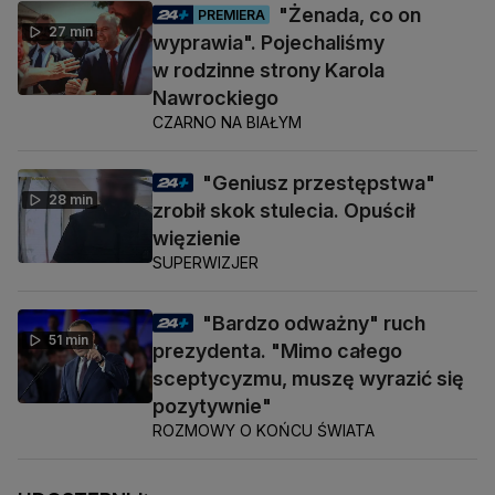
"Żenada, co on
PREMIERA
27 min
wyprawia". Pojechaliśmy
w rodzinne strony Karola
Nawrockiego
CZARNO NA BIAŁYM
"Geniusz przestępstwa"
28 min
zrobił skok stulecia. Opuścił
więzienie
SUPERWIZJER
"Bardzo odważny" ruch
51 min
prezydenta. "Mimo całego
sceptycyzmu, muszę wyrazić się
pozytywnie"
ROZMOWY O KOŃCU ŚWIATA