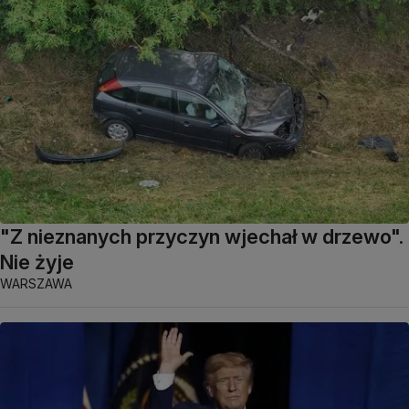
"Z nieznanych przyczyn wjechał w drzewo".
Nie żyje
WARSZAWA