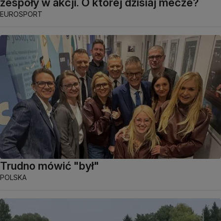
zespoły w akcji. O której dzisiaj mecze?
EUROSPORT
Trudno mówić "był"
POLSKA