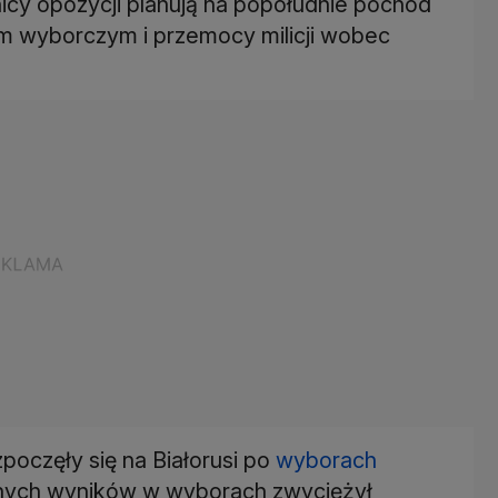
cy opozycji planują na popołudnie pochód
om wyborczym i przemocy milicji wobec
poczęły się na Białorusi po
wyborach
alnych wyników w wyborach zwyciężył