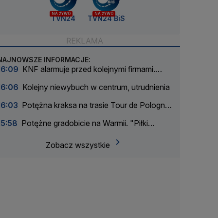
NA ŻYWO
NA ŻYWO
TVN24
TVN24 BiS
NAJNOWSZE INFORMACJE:
16:09
KNF alarmuje przed kolejnymi firmami.
Sprawy zbada prokuratura
16:06
Kolejny niewybuch w centrum, utrudnienia
16:03
Potężna kraksa na trasie Tour de Pologne.
Etap zneutralizowany
15:58
Potężne gradobicie na Warmii. "Piłki
tenisowe" zniszczyły szybę
Zobacz wszystkie