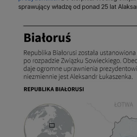
sprawujący władzę od ponad 25 lat Alaks