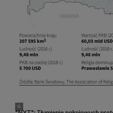
"NYT": Tłumienie pokojowych prote