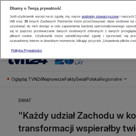
Dbamy o Twoją prywatność
Jeśli użytkownik wyrazi na to zgodę, my, nasze
podmioty stowarzyszone
i naszych
IAB oraz
30
innych Zaufanych Partnerów może przechowywać dane osobowe na ur
uzyskiwać do nich dostęp w celu zapewnienia bardziej spersonalizowanego sposo
się to poprzez przetwarzanie danych osobowych zebranych z danych przegląd
plikach cookie. Użytkownik może udzielić/wycofać zgodę i sprzeciwić się pr
uzasadniony interes w dowolnym momencie, klikając przycisk „Ustawienia plików cook
Polityka Prywatności
Oglądaj TVN24
Najnowsze
Fakty
Świat
Polska
Regionalne
ŚWIAT
"Każdy udział Zachodu w ko
transformacji wspierałby twi