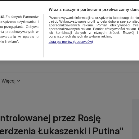
Wraz z naszymi partnerami przetwarzamy dane
161
Zaufanych Partnerów
Przechowywanie informacji na urządzeniu lub dostęp do nich.
treści. Wykorzystywanie profili w celu doboru spersonalizo
ządzeniu użytkownika i
spersonalizowanych reklam. Pomiar efektywności treś
bu przeglądania. Odbywa
spersonalizowanych reklam. Pomiar efektywności reklam. 
ania przechowywanych w
lub kombinacji danych z różnych źródeł. Rozwój i 
ograniczonych danych do wyboru reklam.
zetwarzaniu w oparciu o
ie i reklam”.
Lista partnerów (dostawców)
Więcej
ntrolowanej przez Rosję
erdzenia Łukaszenki i Putina"