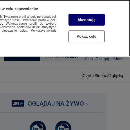
 w celu zapewnienia:
 Tworzenie profili w celu personalizacji
Akceptuję
wanych treści. Tworzenie profili w celu
ci. Wykorzystanie profili do wyboru
Rozumienie odbiorców dzięki statystyce
ulepszanie usług. Wykorzystywanie
Pokaż cele
SUBSKRYBUJ
Przejdź do
Szukaj
Zaloguj się
Menu
Czytaj
Słuchaj
Oglądaj
OGLĄDAJ NA ŻYWO