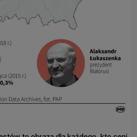
stów to obraza dla każdego, kto ceni