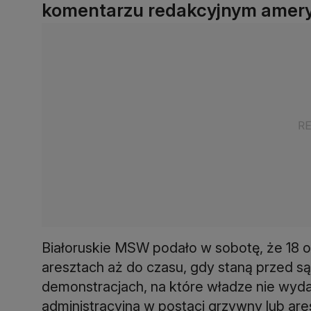
komentarzu redakcyjnym ameryk
Białoruskie MSW podało w sobotę, że 18 
aresztach aż do czasu, gdy staną przed s
demonstracjach, na które władze nie wyda
administracyjna w postaci grzywny lub ares