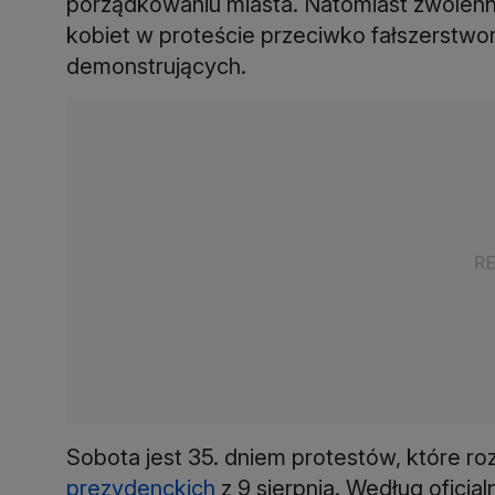
porządkowaniu miasta. Natomiast zwolenni
kobiet w proteście przeciwko fałszerstw
demonstrujących.
Sobota jest 35. dniem protestów, które roz
prezydenckich
z 9 sierpnia. Według oficj