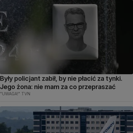
Były policjant zabił, by nie płacić za tynki.
Jego żona: nie mam za co przepraszać
"UWAGA!" TVN