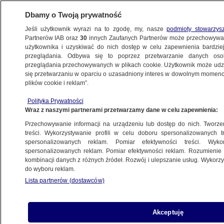
Dbamy o Twoją prywatność
Jeśli użytkownik wyrazi na to zgodę, my, nasze
podmioty stowarzys
Partnerów IAB oraz
30
innych Zaufanych Partnerów może przechowywa
użytkownika i uzyskiwać do nich dostęp w celu zapewnienia bardzi
przeglądania. Odbywa się to poprzez przetwarzanie danych os
przeglądania przechowywanych w plikach cookie. Użytkownik może udzie
ŚWIAT
się przetwarzaniu w oparciu o uzasadniony interes w dowolnym momencie
plików cookie i reklam”.
Prezydent Iranu w Ameryce Łacińskiej.
Polityka Prywatności
Mówi o umocnieniu "stosunków
Wraz z naszymi partnerami przetwarzamy dane w celu zapewnienia:
strategicznych"
Przechowywanie informacji na urządzeniu lub dostęp do nich. Tworzeni
treści. Wykorzystywanie profili w celu doboru spersonalizowanych tr
17.06.2023, 06:45
spersonalizowanych reklam. Pomiar efektywności treści. Wyko
spersonalizowanych reklam. Pomiar efektywności reklam. Rozumienie o
kombinacji danych z różnych źródeł. Rozwój i ulepszanie usług. Wykor
Udostępnij
do wyboru reklam.
Lista partnerów (dostawców)
Prezydent Iranu Ebrahim Raisi, kończąc w piątek
w Hawanie podróż po Wenezueli, Nikaragui i
Kubie, oświadczył, że jego wizyty nie miały
Akceptuję