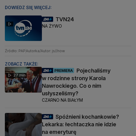
DOWIEDZ SIĘ WIĘCEJ:
TVN24
NA ŻYWO
Źródło: PAP
Autorka/Autor: js//now
ZOBACZ TAKŻE:
Pojechaliśmy
PREMIERA
27 min
w rodzinne strony Karola
Nawrockiego. Co o nim
usłyszeliśmy?
CZARNO NA BIAŁYM
Spóźnieni kochankowie?
Lekarka: łechtaczka nie idzie
na emeryturę