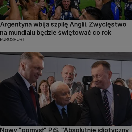
Argentyna wbija szpilę Anglii. Zwycięstwo
na mundialu będzie świętować co rok
EUROSPORT
Nowy "pomysł" PiS. "Absolutnie idiotyczny,