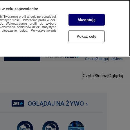
 w celu zapewnienia:
 Tworzenie profili w celu personalizacji
Akceptuję
wanych treści. Tworzenie profili w celu
ci. Wykorzystanie profili do wyboru
Rozumienie odbiorców dzięki statystyce
ulepszanie usług. Wykorzystywanie
Pokaż cele
SUBSKRYBUJ
Przejdź do
Szukaj
Zaloguj się
Menu
Czytaj
Słuchaj
Oglądaj
OGLĄDAJ NA ŻYWO