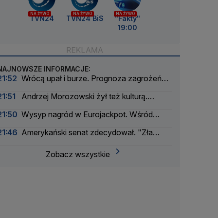
NA ŻYWO
NA ŻYWO
NA ŻYWO
TVN24
TVN24 BiS
"Fakty"
19:00
NAJNOWSZE INFORMACJE:
21:52
Wrócą upał i burze. Prognoza zagrożeń
IMGW
21:51
Andrzej Morozowski żył też kulturą.
"Czytał na okrągło"
21:50
Wysyp nagród w Eurojackpot. Wśród
wygranych Polak
21:46
Amerykański senat zdecydował. "Zła
wiadomość dla Rosji"
Zobacz wszystkie