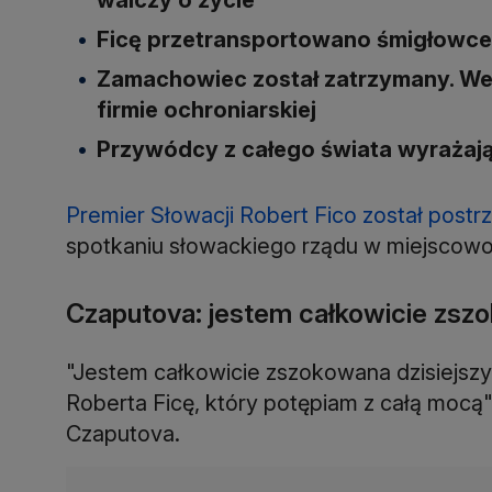
Ficę przetransportowano śmigłowcem
Zamachowiec został zatrzymany. Wed
firmie ochroniarskiej
Przywódcy z całego świata wyrażaj
Premier Słowacji Robert Fico został postr
spotkaniu słowackiego rządu w miejscowośc
Czaputova: jestem całkowicie zsz
"Jestem całkowicie zszokowana dzisiejszy
Roberta Ficę, który potępiam z całą mocą"
Czaputova.