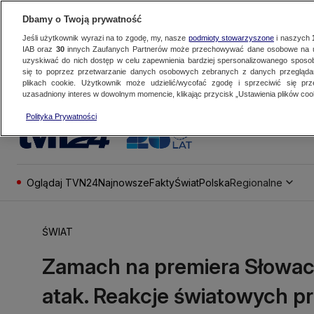
Dbamy o Twoją prywatność
Jeśli użytkownik wyrazi na to zgodę, my, nasze
podmioty stowarzyszone
i naszych
IAB oraz
30
innych Zaufanych Partnerów może przechowywać dane osobowe na ur
uzyskiwać do nich dostęp w celu zapewnienia bardziej spersonalizowanego sposo
się to poprzez przetwarzanie danych osobowych zebranych z danych przegląd
plikach cookie. Użytkownik może udzielić/wycofać zgodę i sprzeciwić się pr
uzasadniony interes w dowolnym momencie, klikając przycisk „Ustawienia plików cook
Polityka Prywatności
Oglądaj TVN24
Najnowsze
Fakty
Świat
Polska
Regionalne
ŚWIAT
Zamach na premiera Słowacj
atak. Reakcje światowych 