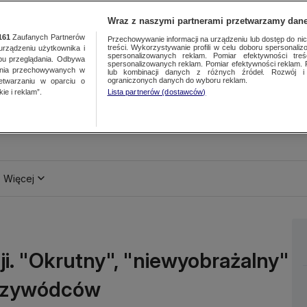
Wraz z naszymi partnerami przetwarzamy dane
161
Zaufanych Partnerów
Przechowywanie informacji na urządzeniu lub dostęp do nich.
treści. Wykorzystywanie profili w celu doboru spersonalizo
ządzeniu użytkownika i
spersonalizowanych reklam. Pomiar efektywności treś
bu przeglądania. Odbywa
spersonalizowanych reklam. Pomiar efektywności reklam. 
ania przechowywanych w
lub kombinacji danych z różnych źródeł. Rozwój i 
ograniczonych danych do wyboru reklam.
zetwarzaniu w oparciu o
ie i reklam”.
Lista partnerów (dostawców)
Więcej
i. "Okrutny", "niewyobrażalny"
przywódców