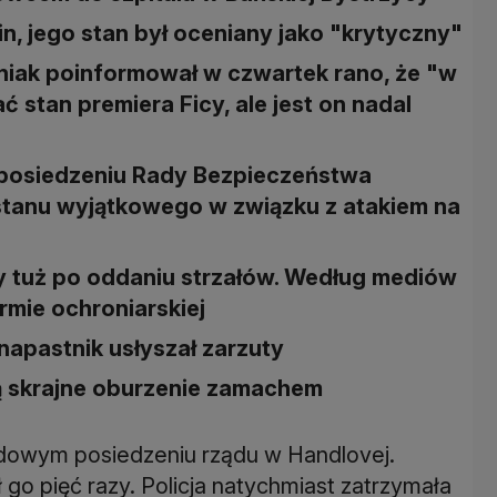
n, jego stan był oceniany jako "krytyczny"
iniak poinformował w czwartek rano, że "w
ć stan premiera Ficy, ale jest on nadal
 posiedzeniu Rady Bezpieczeństwa
stanu wyjątkowego w związku z atakiem na
 tuż po oddaniu strzałów. Według mediów
irmie ochroniarskiej
apastnik usłyszał zarzuty
ą skrajne oburzenie zamachem
zdowym posiedzeniu rządu w Handlovej.
ił go pięć razy. Policja natychmiast zatrzymała