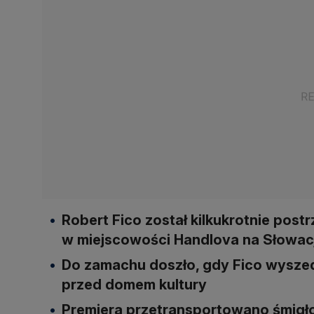
Robert Fico został kilkukrotnie pos
w miejscowości Handlova na Słowacj
Do zamachu doszło, gdy Fico wysze
przed domem kultury
Premiera przetransportowano śmigło