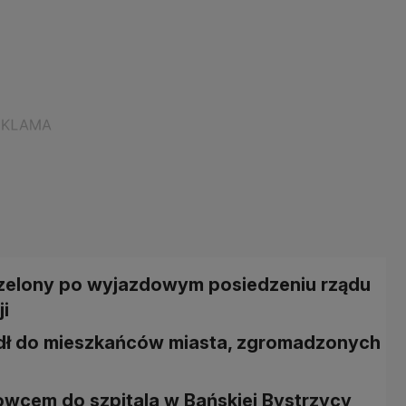
trzelony po wyjazdowym posiedzeniu rządu
i
dł do mieszkańców miasta, zgromadzonych
wcem do szpitala w Bańskiej Bystrzycy