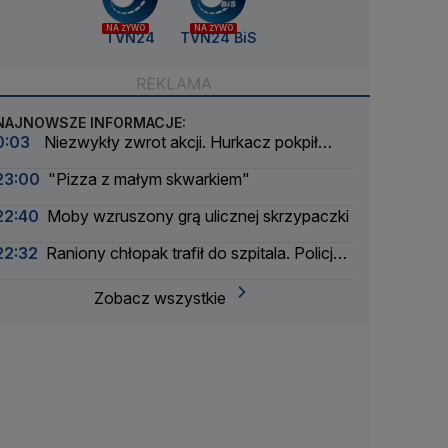
NA ŻYWO
NA ŻYWO
TVN24
TVN24 BiS
NAJNOWSZE INFORMACJE:
0:03
Niezwykły zwrot akcji. Hurkacz pokpił
sprawę
23:00
"Pizza z małym skwarkiem"
22:40
Moby wzruszony grą ulicznej skrzypaczki
22:32
Raniony chłopak trafił do szpitala. Policja
zatrzymała dwóch 16-latków
Zobacz wszystkie