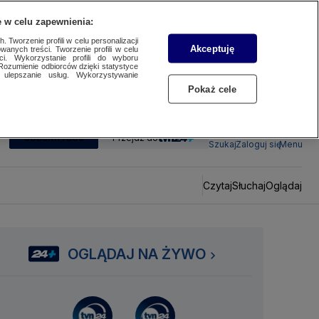
 w celu zapewnienia:
 Tworzenie profili w celu personalizacji
Akceptuję
wanych treści. Tworzenie profili w celu
ci. Wykorzystanie profili do wyboru
Rozumienie odbiorców dzięki statystyce
ulepszanie usług. Wykorzystywanie
Pokaż cele
SUBSKRYBUJ
Przejdź do
Szukaj
Zaloguj się
Menu
Czytaj
Słuchaj
Oglądaj
OGLĄDAJ NA ŻYWO