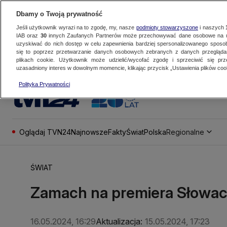
Dbamy o Twoją prywatność
Jeśli użytkownik wyrazi na to zgodę, my, nasze
podmioty stowarzyszone
i naszych
IAB oraz
30
innych Zaufanych Partnerów może przechowywać dane osobowe na ur
uzyskiwać do nich dostęp w celu zapewnienia bardziej spersonalizowanego sposo
się to poprzez przetwarzanie danych osobowych zebranych z danych przegląd
plikach cookie. Użytkownik może udzielić/wycofać zgodę i sprzeciwić się pr
uzasadniony interes w dowolnym momencie, klikając przycisk „Ustawienia plików cook
Polityka Prywatności
Oglądaj TVN24
Najnowsze
Fakty
Świat
Polska
Regionalne
ŚWIAT
Zamach na premiera Słowacj
16.05.2024, 16:29
Aktualizacja:
15.05.2024, 17:23