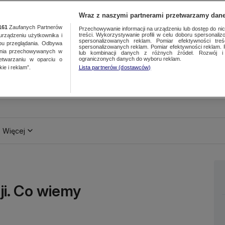
Wraz z naszymi partnerami przetwarzamy dane
161
Zaufanych Partnerów
Przechowywanie informacji na urządzeniu lub dostęp do nich.
treści. Wykorzystywanie profili w celu doboru spersonalizo
ządzeniu użytkownika i
spersonalizowanych reklam. Pomiar efektywności treś
bu przeglądania. Odbywa
spersonalizowanych reklam. Pomiar efektywności reklam. 
ania przechowywanych w
lub kombinacji danych z różnych źródeł. Rozwój i 
ograniczonych danych do wyboru reklam.
zetwarzaniu w oparciu o
ie i reklam”.
Lista partnerów (dostawców)
Więcej
i. Co wiemy