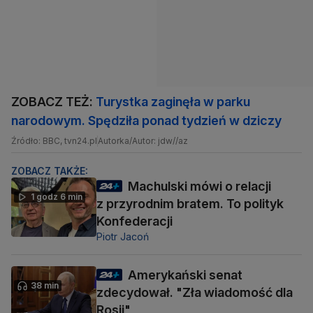
ZOBACZ TEŻ:
Turystka zaginęła w parku
narodowym. Spędziła ponad tydzień w dziczy
Źródło: BBC, tvn24.pl
Autorka/Autor: jdw//az
ZOBACZ TAKŻE:
Machulski mówi o relacji
1 godz 6 min
z przyrodnim bratem. To polityk
Konfederacji
Piotr Jacoń
Amerykański senat
38 min
zdecydował. "Zła wiadomość dla
Rosji"