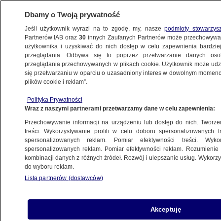
Dbamy o Twoją prywatność
Jeśli użytkownik wyrazi na to zgodę, my, nasze
podmioty stowarzys
Partnerów IAB oraz
30
innych Zaufanych Partnerów może przechowywa
użytkownika i uzyskiwać do nich dostęp w celu zapewnienia bardzi
przeglądania. Odbywa się to poprzez przetwarzanie danych os
przeglądania przechowywanych w plikach cookie. Użytkownik może udzie
ŚWIAT
się przetwarzaniu w oparciu o uzasadniony interes w dowolnym momencie
plików cookie i reklam”.
Znany lekarz znaleziony martwy
Polityka Prywatności
na greckiej wyspie. Policja o przyczynie
Wraz z naszymi partnerami przetwarzamy dane w celu zapewnienia:
śmierci
Przechowywanie informacji na urządzeniu lub dostęp do nich. Tworzeni
treści. Wykorzystywanie profili w celu doboru spersonalizowanych tr
11.06.2024, 13:19
spersonalizowanych reklam. Pomiar efektywności treści. Wyko
spersonalizowanych reklam. Pomiar efektywności reklam. Rozumienie o
kombinacji danych z różnych źródeł. Rozwój i ulepszanie usług. Wykor
Udostępnij
do wyboru reklam.
Lista partnerów (dostawców)
Michael Mosley, popularny prezenter telewizyjny
i lekarz, twórca diety 5:2, zmarł podczas wakacji
na greckiej wyspie Simi. W niedzielę ciało 67-
Akceptuję