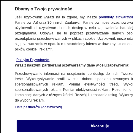
Dbamy o Twoją prywatność
Jeśli użytkownik wyrazi na to zgodę, my, nasze
podmioty stowarzys
Partnerów IAB oraz
30
innych Zaufanych Partnerów może przechowywa
użytkownika i uzyskiwać do nich dostęp w celu zapewnienia bardzi
przeglądania. Odbywa się to poprzez przetwarzanie danych os
przeglądania przechowywanych w plikach cookie. Użytkownik może udzie
ŚWIAT
się przetwarzaniu w oparciu o uzasadniony interes w dowolnym momencie
plików cookie i reklam”.
Siergiej Ławrow złoży wizytę w państwie
Polityka Prywatności
członkowskim NATO. Pierwsza taka podróż
Wraz z naszymi partnerami przetwarzamy dane w celu zapewnienia:
od inwazji na Ukrainę
Przechowywanie informacji na urządzeniu lub dostęp do nich. Tworzeni
treści. Wykorzystywanie profili w celu doboru spersonalizowanych tr
28.11.2023, 14:21
spersonalizowanych reklam. Pomiar efektywności treści. Wyko
spersonalizowanych reklam. Pomiar efektywności reklam. Rozumienie o
kombinacji danych z różnych źródeł. Rozwój i ulepszanie usług. Wykor
Udostępnij
do wyboru reklam.
Lista partnerów (dostawców)
Minister Spraw Zagranicznych Rosji Siergiej
Ławrow planuje w tym tygodniu złożyć wizytę w
Macedonii Północnej, aby wziąć udział w
Akceptuję