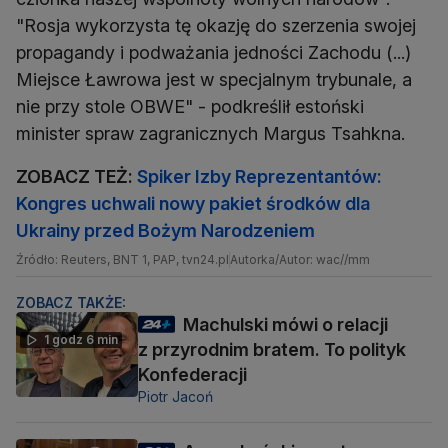
"Rosja wykorzysta tę okazję do szerzenia swojej
propagandy i podważania jedności Zachodu (...)
Miejsce Ławrowa jest w specjalnym trybunale, a
nie przy stole OBWE" - podkreślił estoński
minister spraw zagranicznych Margus Tsahkna.
ZOBACZ TEŻ:
Spiker Izby Reprezentantów:
Kongres uchwali nowy pakiet środków dla
Ukrainy przed Bożym Narodzeniem
Źródło: Reuters, BNT 1, PAP, tvn24.pl
Autorka/Autor: wac//mm
ZOBACZ TAKŻE:
Machulski mówi o relacji
1 godz 6 min
z przyrodnim bratem. To polityk
Konfederacji
Piotr Jacoń