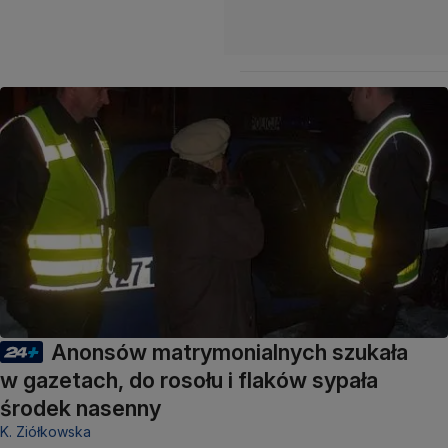
Anonsów matrymonialnych szukała
w gazetach, do rosołu i flaków sypała
środek nasenny
K. Ziółkowska