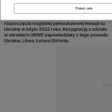
obradach Rady Ministerialnej Organizacji
Bezpieczeństwa i Współpracy w Europie
Pokaż cele
(OBWE). Będzie to pierwsza wizyta Ławrowa na
terytorium państwa członkowskiego NATO od
rozpoczęcia rosyjskiej pełnoskalowej inwazji na
Ukrainę w lutym 2022 roku. Rezygnację z udziału
w obradach OBWE zapowiedziały z tego powodu
Ukraina, Litwa, Łotwa i Estonia.