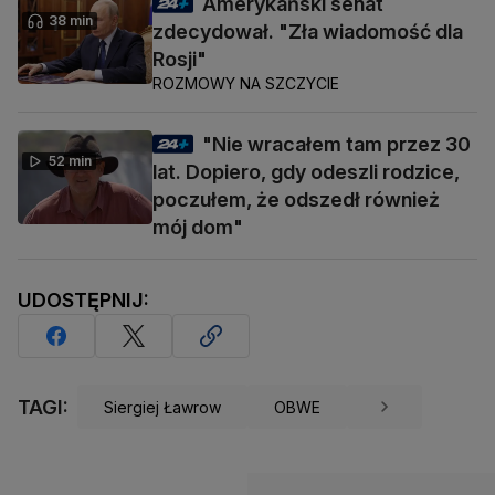
Amerykański senat
38 min
zdecydował. "Zła wiadomość dla
Rosji"
ROZMOWY NA SZCZYCIE
"Nie wracałem tam przez 30
52 min
lat. Dopiero, gdy odeszli rodzice,
poczułem, że odszedł również
mój dom"
UDOSTĘPNIJ:
TAGI:
Siergiej Ławrow
OBWE