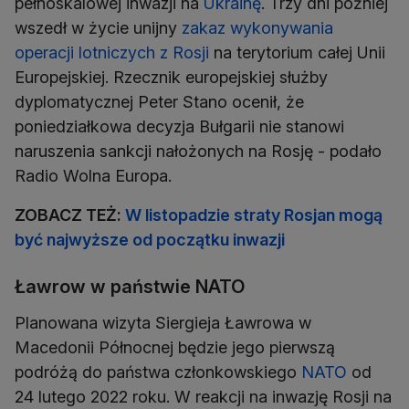
pełnoskalowej inwazji na
Ukrainę
. Trzy dni później
wszedł w życie unijny
zakaz wykonywania
operacji lotniczych z Rosji
na terytorium całej Unii
Europejskiej. Rzecznik europejskiej służby
dyplomatycznej Peter Stano ocenił, że
poniedziałkowa decyzja Bułgarii nie stanowi
naruszenia sankcji nałożonych na Rosję - podało
Radio Wolna Europa.
ZOBACZ TEŻ:
W listopadzie straty Rosjan mogą
być najwyższe od początku inwazji
Ławrow w państwie NATO
Planowana wizyta Siergieja Ławrowa w
Macedonii Północnej będzie jego pierwszą
podróżą do państwa członkowskiego
NATO
od
24 lutego 2022 roku. W reakcji na inwazję Rosji na