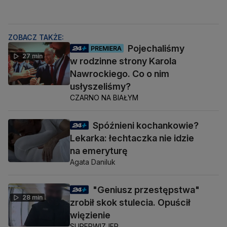
ZOBACZ TAKŻE:
Pojechaliśmy
PREMIERA
27 min
w rodzinne strony Karola
Nawrockiego. Co o nim
usłyszeliśmy?
CZARNO NA BIAŁYM
Spóźnieni kochankowie?
Lekarka: łechtaczka nie idzie
na emeryturę
Agata Daniluk
"Geniusz przestępstwa"
28 min
zrobił skok stulecia. Opuścił
więzienie
SUPERWIZJER