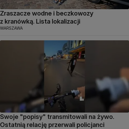
Zraszacze wodne i beczkowozy
z kranówką. Lista lokalizacji
WARSZAWA
Swoje "popisy" transmitowali na żywo.
Ostatnią relację przerwali policjanci