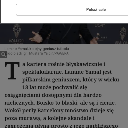
Pokaż cele
Lamine Yamal, kolejny geniusz futbolu
Źródło zdj. gł.: Mustafa Yalcin/PAP/EPA
T
a kariera rośnie błyskawicznie i
spektakularnie. Lamine Yamal jest
piłkarskim geniuszem, który w wieku
18 lat może pochwalić się
osiągnięciami dostępnymi dla bardzo
nielicznych. Boisko to blaski, ale są i cienie.
Wokół perły Barcelony mnóstwo dzieje się
poza murawą, a kolejne skandale i
zagrożenia płyną prosto z jego najbliższego