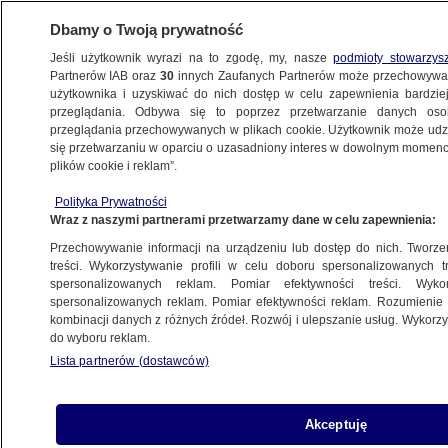
Dbamy o Twoją prywatność
Jeśli użytkownik wyrazi na to zgodę, my, nasze
podmioty stowarzys
Partnerów IAB oraz
30
innych Zaufanych Partnerów może przechowywa
użytkownika i uzyskiwać do nich dostęp w celu zapewnienia bardzi
przeglądania. Odbywa się to poprzez przetwarzanie danych os
przeglądania przechowywanych w plikach cookie. Użytkownik może udzie
się przetwarzaniu w oparciu o uzasadniony interes w dowolnym momencie
ŚWIAT
plików cookie i reklam”.
Cudowne dziecko z kłopotami
Polityka Prywatności
Wraz z naszymi partnerami przetwarzamy dane w celu zapewnienia:
Przemysław Kuwał
Przechowywanie informacji na urządzeniu lub dostęp do nich. Tworzeni
6.11.2025, 12:46
treści. Wykorzystywanie profili w celu doboru spersonalizowanych tr
spersonalizowanych reklam. Pomiar efektywności treści. Wyko
Posłuchaj artykułu
spersonalizowanych reklam. Pomiar efektywności reklam. Rozumienie o
kombinacji danych z różnych źródeł. Rozwój i ulepszanie usług. Wykor
Czyta lektor AI
do wyboru reklam.
Lista partnerów (dostawców)
Akceptuję