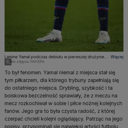
Lamine Yamal podczas debiutu w pierwszej drużynie
Więcej
Źródło zdjęcia: PAP/EPA
Barcelony, kwiecień 2023
To był fenomen. Yamal niemal z miejsca stał się
tym piłkarzem, dla którego trybuny zapełniają się
do ostatniego miejsca. Drybling, szybkość i ta
boiskowa bezczelność sprawiały, że z meczu na
mecz rozkochiwał w sobie i piłce nożnej kolejnych
fanów. Jego gra to była czysta radość, z której
czerpać chcieli kolejni oglądający. Patrząc na jego
popisy, przypominali się najwięksi artyści futbolu.