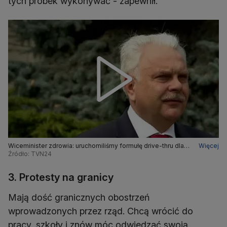
tych próbek wykonywać - zapewnił.
Wiceminister zdrowia: uruchomiliśmy formułę drive-thru dla
Więcej
osób objętych kwarantanną
Źródło: TVN24
3. Protesty na granicy
Mają dość granicznych obostrzeń
wprowadzonych przez rząd. Chcą wrócić do
pracy, szkoły i znów móc odwiedzać swoją