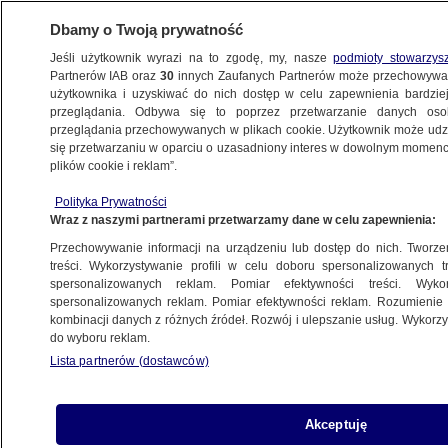
Dbamy o Twoją prywatność
Jeśli użytkownik wyrazi na to zgodę, my, nasze
podmioty stowarzys
Partnerów IAB oraz
30
innych Zaufanych Partnerów może przechowywa
użytkownika i uzyskiwać do nich dostęp w celu zapewnienia bardzi
przeglądania. Odbywa się to poprzez przetwarzanie danych os
przeglądania przechowywanych w plikach cookie. Użytkownik może udzie
ŚWIAT
się przetwarzaniu w oparciu o uzasadniony interes w dowolnym momencie
plików cookie i reklam”.
Zapowiedź rozluźniania obostrzeń, testy
Polityka Prywatności
drive-thru w Polsce, protesty na granicy
Wraz z naszymi partnerami przetwarzamy dane w celu zapewnienia:
i ramadan w cieniu pandemii
Przechowywanie informacji na urządzeniu lub dostęp do nich. Tworzeni
treści. Wykorzystywanie profili w celu doboru spersonalizowanych tr
26.04.2020, 05:26
spersonalizowanych reklam. Pomiar efektywności treści. Wyko
spersonalizowanych reklam. Pomiar efektywności reklam. Rozumienie o
kombinacji danych z różnych źródeł. Rozwój i ulepszanie usług. Wykor
Udostępnij
do wyboru reklam.
Lista partnerów (dostawców)
Akceptuję