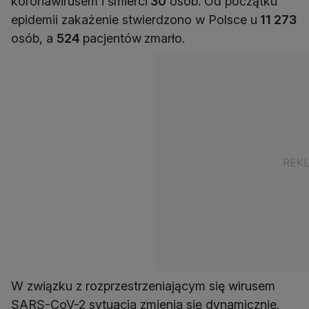
koronawirusem i śmierci
30
osób. Od początku
epidemii zakażenie stwierdzono w Polsce u
11 273
osób, a
524
pacjentów
zmarło.
W związku z rozprzestrzeniającym się wirusem
SARS-CoV-2 sytuacja zmienia się dynamicznie.