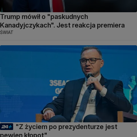
Trump mówił o "paskudnych
Kanadyjczykach". Jest reakcja premiera
ŚWIAT
"Z życiem po prezydenturze jest
pewien kłopot"