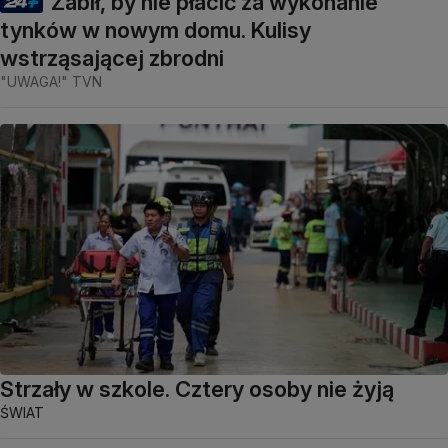
Zabił, by nie płacić za wykonanie
tynków w nowym domu. Kulisy
wstrząsającej zbrodni
"UWAGA!" TVN
Strzały w szkole. Cztery osoby nie żyją
ŚWIAT