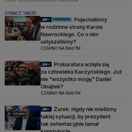
Źródło: tvn24.pl
Autorka/Autor: momo//now
ZOBACZ TAKŻE:
Pojechaliśmy
PREMIERA
27 min
w rodzinne strony Karola
Nawrockiego. Co o nim
usłyszeliśmy?
CZARNO NA BIAŁYM
Prokuratura wzięła się
28 min
za człowieka Kaczyńskiego. Już
nie "wszystko mogę" Daniel
Obajtek?
CZARNO NA BIAŁYM
Żurek: nigdy nie mieliśmy
44 min
takiej sytuacji, by prezydent
tak ostentacyjnie łamał
konstytucję