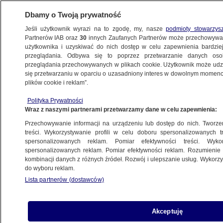
Dbamy o Twoją prywatność
Jeśli użytkownik wyrazi na to zgodę, my, nasze
podmioty stowarzys
Partnerów IAB oraz
30
innych Zaufanych Partnerów może przechowywa
użytkownika i uzyskiwać do nich dostęp w celu zapewnienia bardzi
przeglądania. Odbywa się to poprzez przetwarzanie danych os
przeglądania przechowywanych w plikach cookie. Użytkownik może udzie
ŚWIAT
się przetwarzaniu w oparciu o uzasadniony interes w dowolnym momencie
plików cookie i reklam”.
Protesty pod rezydencją Netanjahu. "Dość
Polityka Prywatności
z tobą"
Wraz z naszymi partnerami przetwarzamy dane w celu zapewnienia:
Przechowywanie informacji na urządzeniu lub dostęp do nich. Tworzeni
6.09.2020, 08:44
treści. Wykorzystywanie profili w celu doboru spersonalizowanych tr
spersonalizowanych reklam. Pomiar efektywności treści. Wyko
spersonalizowanych reklam. Pomiar efektywności reklam. Rozumienie o
Udostępnij
kombinacji danych z różnych źródeł. Rozwój i ulepszanie usług. Wykor
do wyboru reklam.
Tysiące osób wzywają do dymisji premiera
Lista partnerów (dostawców)
Izraela Benjamina Netanjahu. W sobotę
demonstrowano przed jego rezydencją w
Jerozolimie. Szef izraelskiego rządu wzywany
Akceptuję
był do rezygnacji z urzędu ze względu na