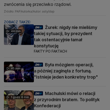
zwrócenia się przeciwko rządowi.
Źródło: PAP
Autorka/Autor: asty/dap
ZOBACZ TAKŻE:
Żurek: nigdy nie mieliśmy
44 min
takiej sytuacji, by prezydent
tak ostentacyjnie łamał
konstytucję
FAKTY PO FAKTACH
Była mózgiem operacji,
45 min
a później zaginęła z fortuną.
"Istnieje jeden konkretny trop"
Machulski mówi o relacji
1 godz 6 min
z przyrodnim bratem. To polityk
Konfederacji