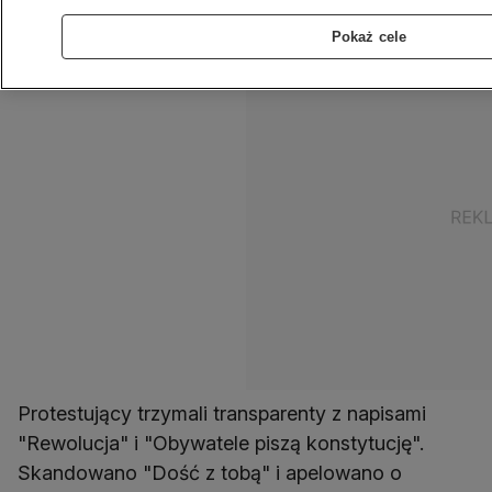
ciążące na nim zarzuty korupcyjne.
Pokaż cele
Protestujący trzymali transparenty z napisami
"Rewolucja" i "Obywatele piszą konstytucję".
Skandowano "Dość z tobą" i apelowano o