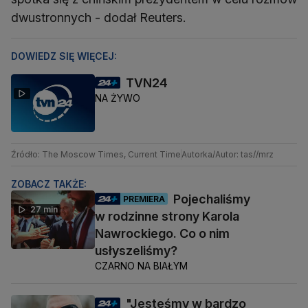
dwustronnych - dodał Reuters.
DOWIEDZ SIĘ WIĘCEJ:
TVN24
NA ŻYWO
Źródło: The Moscow Times, Current Time
Autorka/Autor: tas//mrz
ZOBACZ TAKŻE:
Pojechaliśmy
PREMIERA
27 min
w rodzinne strony Karola
Nawrockiego. Co o nim
usłyszeliśmy?
CZARNO NA BIAŁYM
"Jesteśmy w bardzo