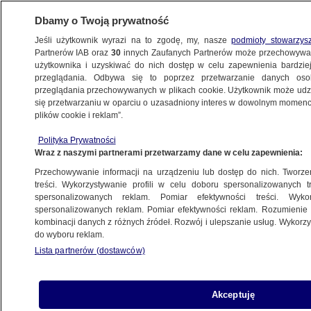
Dbamy o Twoją prywatność
Jeśli użytkownik wyrazi na to zgodę, my, nasze
podmioty stowarzys
Partnerów IAB oraz
30
innych Zaufanych Partnerów może przechowywa
użytkownika i uzyskiwać do nich dostęp w celu zapewnienia bardzi
przeglądania. Odbywa się to poprzez przetwarzanie danych os
przeglądania przechowywanych w plikach cookie. Użytkownik może udzie
ŚWIAT
się przetwarzaniu w oparciu o uzasadniony interes w dowolnym momencie
plików cookie i reklam”.
Xi Jinping gości "drogiego przyjaciela".
Polityka Prywatności
Na co liczy Putin?
Wraz z naszymi partnerami przetwarzamy dane w celu zapewnienia:
Przechowywanie informacji na urządzeniu lub dostęp do nich. Tworzeni
17.10.2023, 17:41
treści. Wykorzystywanie profili w celu doboru spersonalizowanych tr
spersonalizowanych reklam. Pomiar efektywności treści. Wyko
spersonalizowanych reklam. Pomiar efektywności reklam. Rozumienie o
Udostępnij
kombinacji danych z różnych źródeł. Rozwój i ulepszanie usług. Wykor
do wyboru reklam.
Władimir Putin, po raz pierwszy od wydania
Lista partnerów (dostawców)
przez Międzynarodowy Trybunał Karny nakazu w
sprawie aresztowania, składa wizytę poza
granicami Wspólnoty Niepodległych Państw -
Akceptuję
odnotowały niezależne rosyjskie media. We