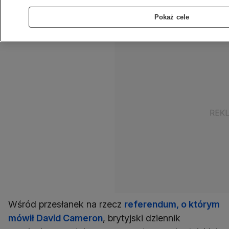
brytyjskiego członkostwa w Unii Europejskiej
Pokaż cele
jest nieuniknione.
Wśród przesłanek na rzecz
referendum, o którym
mówił David Cameron
, brytyjski dziennik