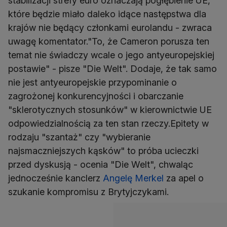
stabilizacji strefy euro oznaczają pogłębienie UE,
które będzie miało daleko idące następstwa dla
krajów nie będący członkami eurolandu - zwraca
uwagę komentator."To, że Cameron porusza ten
temat nie świadczy wcale o jego antyeuropejskiej
postawie" - pisze "Die Welt". Dodaje, że tak samo
nie jest antyeuropejskie przypominanie o
zagrożonej konkurencyjności i obarczanie
"sklerotycznych stosunków" w kierownictwie UE
odpowiedzialnością za ten stan rzeczy.Epitety w
rodzaju "szantaż" czy "wybieranie
najsmaczniejszych kąsków" to próba ucieczki
przed dyskusją - ocenia "Die Welt", chwaląc
jednocześnie kanclerz
Angelę Merkel
za apel o
szukanie kompromisu z Brytyjczykami.