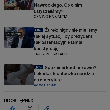
Nawrockiego. Co o nim
usłyszeliśmy?
CZARNO NA BIAŁYM
Żurek: nigdy nie mieliśmy
44 min
takiej sytuacji, by prezydent
tak ostentacyjnie łamał
konstytucję
FAKTY PO FAKTACH
Spóźnieni kochankowie?
Lekarka: łechtaczka nie idzie
na emeryturę
Agata Daniluk
UDOSTĘPNIJ: