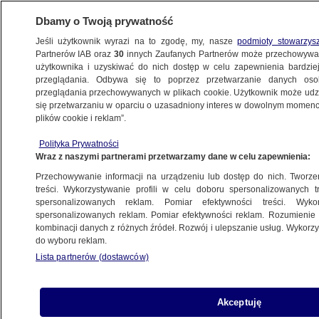
Dbamy o Twoją prywatność
Jeśli użytkownik wyrazi na to zgodę, my, nasze
podmioty stowarzys
Partnerów IAB oraz
30
innych Zaufanych Partnerów może przechowywa
użytkownika i uzyskiwać do nich dostęp w celu zapewnienia bardzi
przeglądania. Odbywa się to poprzez przetwarzanie danych os
przeglądania przechowywanych w plikach cookie. Użytkownik może udzie
ŚWIAT
się przetwarzaniu w oparciu o uzasadniony interes w dowolnym momencie
plików cookie i reklam”.
Cameron ma oparcie w niemieckiej prasie.
Polityka Prywatności
"Otworzył drzwi do dyskusji"
Wraz z naszymi partnerami przetwarzamy dane w celu zapewnienia:
Przechowywanie informacji na urządzeniu lub dostęp do nich. Tworzeni
24.01.2013, 10:08
Aktualizacja:
24.01.2013, 10:25
treści. Wykorzystywanie profili w celu doboru spersonalizowanych tr
spersonalizowanych reklam. Pomiar efektywności treści. Wyko
spersonalizowanych reklam. Pomiar efektywności reklam. Rozumienie o
Udostępnij
kombinacji danych z różnych źródeł. Rozwój i ulepszanie usług. Wykor
do wyboru reklam.
Wystąpienie premiera Davida Camerona, w
Lista partnerów (dostawców)
przeciwieństwie do wielu europejskich
polityków, znalazło zrozumienie w niemieckiej
prasie. "Financial Times" pisze z kolei, że od lat
Akceptuję
wiele wskazywało, iż referendum w sprawie