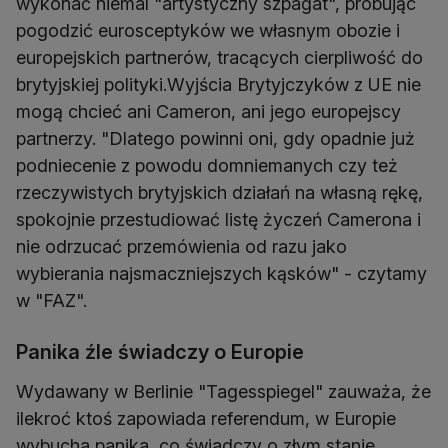
wykonać niemal "artystyczny szpagat", próbując
pogodzić eurosceptyków we własnym obozie i
europejskich partnerów, tracących cierpliwość do
brytyjskiej polityki.Wyjścia Brytyjczyków z UE nie
mogą chcieć ani Cameron, ani jego europejscy
partnerzy. "Dlatego powinni oni, gdy opadnie już
podniecenie z powodu domniemanych czy też
rzeczywistych brytyjskich działań na własną rękę,
spokojnie przestudiować listę życzeń Camerona i
nie odrzucać przemówienia od razu jako
wybierania najsmaczniejszych kąsków" - czytamy
w "FAZ".
Panika źle świadczy o Europie
Wydawany w Berlinie "Tagesspiegel" zauważa, że
ilekroć ktoś zapowiada referendum, w Europie
wybucha panika, co świadczy o złym stanie