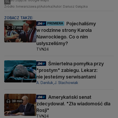
Źródło zdjęcia: Google Maps
Źródło: tvnwarszawa.pl
Autorka/Autor: Dariusz Gałązka
ZOBACZ TAKŻE:
Pojechaliśmy
PREMIERA
27 min
w rodzinne strony Karola
Nawrockiego. Co o nim
usłyszeliśmy?
TVN24
Śmiertelna pomyłka przy
"prostym" zabiegu. Lekarz:
nie jesteśmy serwisantami
A. Daniluk,
J. Stachowiak
Amerykański senat
38 min
zdecydował. "Zła wiadomość dla
Rosji"
TVN24