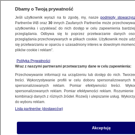
Dbamy o Twoją prywatność
Jeśli użytkownik wyrazi na to zgodę, my, nasze
podmioty stowarzys
Partnerów IAB oraz
30
innych Zaufanych Partnerów może przechowywa
WARSZAWA
użytkownika i uzyskiwać do nich dostęp w celu zapewnienia bardzi
przeglądania. Odbywa się to poprzez przetwarzanie danych os
przeglądania przechowywanych w plikach cookie. Użytkownik może udzie
BIELANY
się przetwarzaniu w oparciu o uzasadniony interes w dowolnym momencie
plików cookie i reklam”.
Jak most Północny połączy się z trasą S7?
Polityka Prywatności
Miasto pokazało wizualizację
Wraz z naszymi partnerami przetwarzamy dane w celu zapewnienia:
Przechowywanie informacji na urządzeniu lub dostęp do nich. Tworzeni
Dariusz Gałązka
treści. Wykorzystywanie profili w celu doboru spersonalizowanych tr
spersonalizowanych reklam. Pomiar efektywności treści. Wyko
12.12.2025, 13:35
spersonalizowanych reklam. Pomiar efektywności reklam. Rozumienie o
kombinacji danych z różnych źródeł. Rozwój i ulepszanie usług. Wykor
do wyboru reklam.
Posłuchaj artykułu
Czyta lektor AI
Lista partnerów (dostawców)
Akceptuję