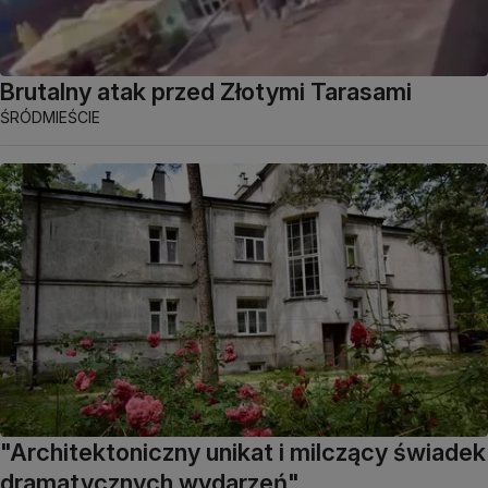
Brutalny atak przed Złotymi Tarasami
ŚRÓDMIEŚCIE
"Architektoniczny unikat i milczący świadek
dramatycznych wydarzeń"