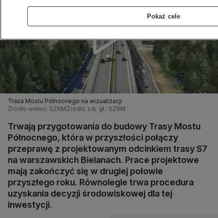
Pokaż cele
Trasa Mostu Północnego na wizualizacji
Źródło wideo: SZRM
Źródło zdj. gł.: SZRM
Trwają przygotowania do budowy Trasy Mostu
Północnego, która w przyszłości połączy
przeprawę z projektowanym odcinkiem trasy S7
na warszawskich Bielanach. Prace projektowe
mają zakończyć się w drugiej połowie
przyszłego roku. Równolegle trwa procedura
uzyskania decyzji środowiskowej dla tej
inwestycji.