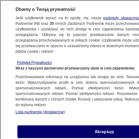
Dbamy o Twoją prywatność
Jeśli użytkownik wyrazi na to zgodę, my, nasze
podmioty stowarzys
Partnerów IAB oraz
30
innych Zaufanych Partnerów może przechowywa
użytkownika i uzyskiwać do nich dostęp w celu zapewnienia bardzi
przeglądania. Odbywa się to poprzez przetwarzanie danych os
przeglądania przechowywanych w plikach cookie. Użytkownik może udzie
ANGELA MERKEL
się przetwarzaniu w oparciu o uzasadniony interes w dowolnym momencie
plików cookie i reklam”.
Wałęsa odebrał ważne odznaczenie.
Mówił o Rosji
Polityka Prywatności
Wraz z naszymi partnerami przetwarzamy dane w celu zapewnienia:
ŚWIAT
Przechowywanie informacji na urządzeniu lub dostęp do nich. Tworzeni
treści. Wykorzystywanie profili w celu doboru spersonalizowanych tr
spersonalizowanych reklam. Pomiar efektywności treści. Wyko
Mieli nie bronić parlamentu na Krymie,
spersonalizowanych reklam. Pomiar efektywności reklam. Rozumienie o
bo "było takie zalecenie Merkel"
kombinacji danych z różnych źródeł. Rozwój i ulepszanie usług. Wykor
ŚWIAT
do wyboru reklam.
Lista partnerów (dostawców)
Spór o słowa Merkel, pościg
Akceptuję
za żołnierzem, dalsze losy Polaków