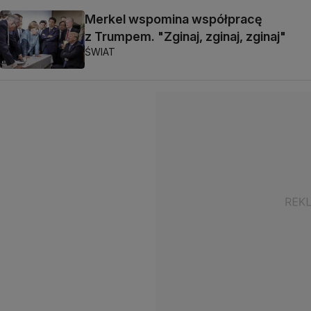
Merkel wspomina współpracę
z Trumpem. "Zginaj, zginaj, zginaj"
ŚWIAT