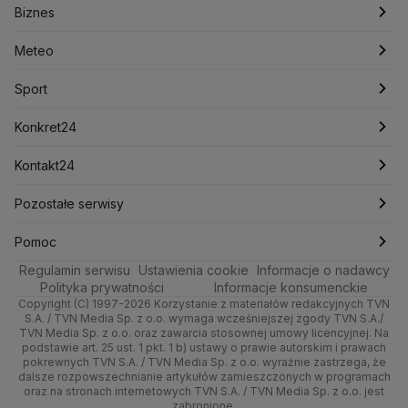
Biznes
Podcasty
Kryptowaluty
Fakty po Faktach
Krzysztof Bosak
Krzysztof Hetman
Warszawa
Biznes
Lasy Państwowe
Lech Wałęsa
Lewica
Meteo
Artykuły
Fakty o Świecie
Łódź
Najnowsze
Meteo
Lotnisko Chopina
Lotto
Maciej Wąsik
Marcin Przydacz
Marcin Kierwiński
Marian Banaś
Sport
Newslettery
Ludzie Faktów
Katowice
Notowania
Pogoda godzinowa
Sport
Mariusz Błaszczak
Mariusz Kamiński
Mark Zuckerberg
Mateusz Morawiecki
Zdrowie
Kraków
Pieniądze
Pogoda długoterminowa
Piłka Nożna
Konkret24
Michał Kamiński
Technologia
Poznań
Nieruchomości
Pogoda na jutro
Ministerstwo Aktywów Państwowych
Tenis
Najnowsze
Kontakt24
Ministerstwo Edukacji i Nauki
Kultura i styl
Trójmiasto
Rynki
Pogoda na weekend
Kolarstwo
Polska
Najnowsze
Pozostałe serwisy
Ministerstwo Infrastruktury
Ministerstwo Kultury
Ministerstwo Obrony Narodowej
Ciekawostki
Wrocław
Dla firm
Najnowsze
Skoki Narciarskie
Świat
Gorące Tematy
TVN
Pomoc
Ministerstwo Rolnictwa
Regulamin serwisu
Quizy
Ustawienia cookie
Informacje o nadawcy
Ministerstwo Rozwoju i Technologii
Kielce
Handel
Polska
Sporty zimowe
Polityka
Wyślij zgłoszenie
Dzień Dobry TVN
Centrum pomocy
Polityka prywatności
Informacje konsumenckie
Ministerstwo Sportu i Turystyki
Copyright (C) 1997-2026 Korzystanie z materiałów redakcyjnych TVN
Tematy
Kujawsko-pomorskie
Ze świata
Prognoza
Lekkoatletyka
Zdrowie
Uwaga TVN
Ministerstwo Cyfryzacji
Test zgodności
S.A. / TVN Media Sp. z o.o. wymaga wcześniejszej zgody TVN S.A./
TVN Media Sp. z o.o. oraz zawarcia stosownej umowy licencyjnej. Na
Ministerstwo Edukacji Narodowej
Lublin
podstawie art. 25 ust. 1 pkt. 1 b) ustawy o prawie autorskim i prawach
Tech
Świat
Siatkówka
Tech
HGTV
Oglądaj na TV
Ministerstwo Finansów
pokrewnych TVN S.A. / TVN Media Sp. z o.o. wyraźnie zastrzega, że
dalsze rozpowszechnianie artykułów zamieszczonych w programach
Ministerstwo Klimatu i Środowiska
Lubuskie
Moto
Nauka
F1
Nauka
TVN Turbo
Zrealizuj voucher
oraz na stronach internetowych TVN S.A. / TVN Media Sp. z o.o. jest
Ministerstwo Nauki i Szkolnictwa Wyższego
zabronione.