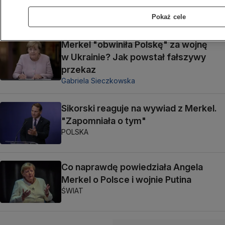
z flotylli
TO WARTO WIEDZIEĆ
Pokaż cele
Merkel "obwiniła Polskę" za wojnę
w Ukrainie? Jak powstał fałszywy
przekaz
Gabriela Sieczkowska
Sikorski reaguje na wywiad z Merkel.
"Zapomniała o tym"
POLSKA
Co naprawdę powiedziała Angela
Merkel o Polsce i wojnie Putina
ŚWIAT