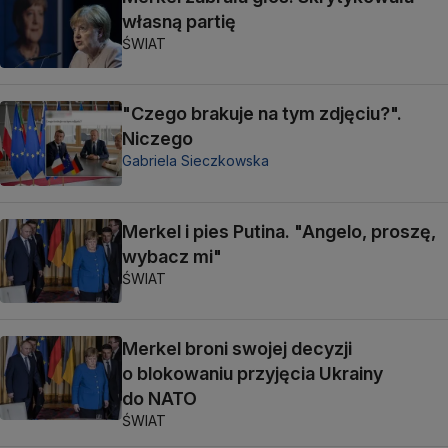
własną partię
ŚWIAT
"Czego brakuje na tym zdjęciu?".
Niczego
Gabriela Sieczkowska
Merkel i pies Putina. "Angelo, proszę,
wybacz mi"
ŚWIAT
Merkel broni swojej decyzji
o blokowaniu przyjęcia Ukrainy
do NATO
ŚWIAT