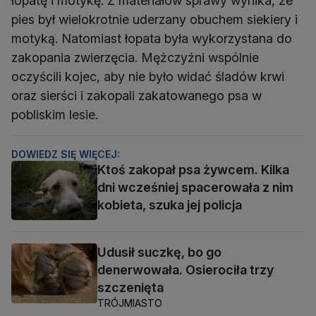
łopatę i motykę. Z materiałów sprawy wynika, że
pies był wielokrotnie uderzany obuchem siekiery i
motyką. Natomiast łopata była wykorzystana do
zakopania zwierzęcia. Mężczyźni wspólnie
oczyścili kojec, aby nie było widać śladów krwi
oraz sierści i zakopali zakatowanego psa w
pobliskim lesie.
DOWIEDZ SIĘ WIĘCEJ:
Ktoś zakopał psa żywcem. Kilka
dni wcześniej spacerowała z nim
kobieta, szuka jej policja
Udusił suczkę, bo go
denerwowała. Osierociła trzy
szczenięta
TRÓJMIASTO