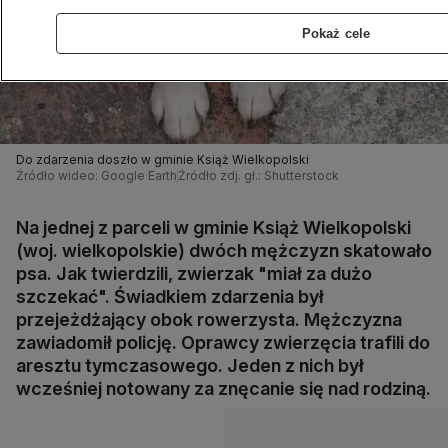
Pokaż cele
Do zdarzenia doszło w gminie Książ Wielkopolski
Źródło wideo: Google Earth
Źródło zdj. gł.: Shutterstock
Na jednej z parceli w gminie Książ Wielkopolski
(woj. wielkopolskie) dwóch mężczyzn skatowało
psa. Jak twierdzili, zwierzak "miał za dużo
szczekać". Świadkiem zdarzenia był
przejeżdżający obok rowerzysta. Mężczyzna
zawiadomił policję. Oprawcy zwierzęcia trafili do
aresztu tymczasowego. Jeden z nich był
wcześniej notowany za znęcanie się nad rodziną.