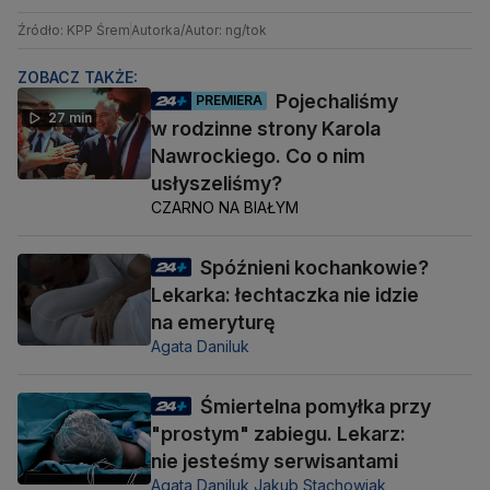
Źródło: KPP Śrem
Autorka/Autor: ng/tok
ZOBACZ TAKŻE:
Pojechaliśmy
PREMIERA
27 min
w rodzinne strony Karola
Nawrockiego. Co o nim
usłyszeliśmy?
CZARNO NA BIAŁYM
Spóźnieni kochankowie?
Lekarka: łechtaczka nie idzie
na emeryturę
Agata Daniluk
Śmiertelna pomyłka przy
"prostym" zabiegu. Lekarz:
nie jesteśmy serwisantami
Agata Daniluk,
Jakub Stachowiak