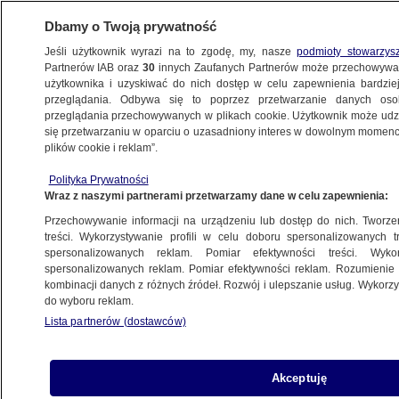
Dbamy o Twoją prywatność
Jeśli użytkownik wyrazi na to zgodę, my, nasze
podmioty stowarzys
Partnerów IAB oraz
30
innych Zaufanych Partnerów może przechowywa
użytkownika i uzyskiwać do nich dostęp w celu zapewnienia bardzi
przeglądania. Odbywa się to poprzez przetwarzanie danych os
przeglądania przechowywanych w plikach cookie. Użytkownik może udzie
POZNAŃ
się przetwarzaniu w oparciu o uzasadniony interes w dowolnym momencie
plików cookie i reklam”.
Zabili psa, bo "za dużo szczekał". Użyli
Polityka Prywatności
siekiery i motyki
Wraz z naszymi partnerami przetwarzamy dane w celu zapewnienia:
Przechowywanie informacji na urządzeniu lub dostęp do nich. Tworzeni
2.04.2025, 16:29
treści. Wykorzystywanie profili w celu doboru spersonalizowanych tr
spersonalizowanych reklam. Pomiar efektywności treści. Wyko
spersonalizowanych reklam. Pomiar efektywności reklam. Rozumienie o
Udostępnij
kombinacji danych z różnych źródeł. Rozwój i ulepszanie usług. Wykor
do wyboru reklam.
Lista partnerów (dostawców)
Akceptuję