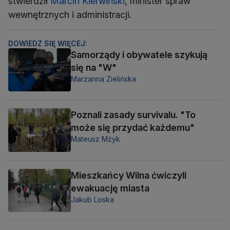
stwierdził
Marcin Kierwiński
, minister spraw
wewnętrznych i administracji.
DOWIEDZ SIĘ WIĘCEJ:
Samorządy i obywatele szykują
się na "W"
Marzanna Zielińska
Poznali zasady survivalu. "To
może się przydać każdemu"
Mateusz Mżyk
Mieszkańcy Wilna ćwiczyli
ewakuację miasta
Jakub Loska