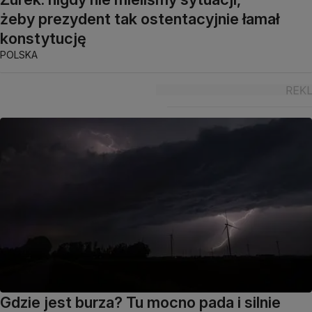
żeby prezydent tak ostentacyjnie łamał
konstytucję
POLSKA
Gdzie jest burza? Tu mocno pada i silnie