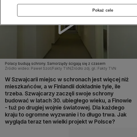
Pokaż cele
Polacy budują schrony. Samorządy ścigają się z czasem
Źródło wideo: Paweł Szot/Fakty TVN
Źródło zdj. gł.: Fakty TVN
W Szwajcarii miejsc w schronach jest więcej niż
mieszkańców, a w Finlandii dokładnie tyle, ile
trzeba. Szwajcarzy zaczęli swoje schrony
budować w latach 30. ubiegłego wieku, a Finowie
- tuż po drugiej wojnie światowej. Dla każdego
kraju to ogromne wyzwanie i to długo trwa. Jak
wygląda teraz ten wielki projekt w Polsce?