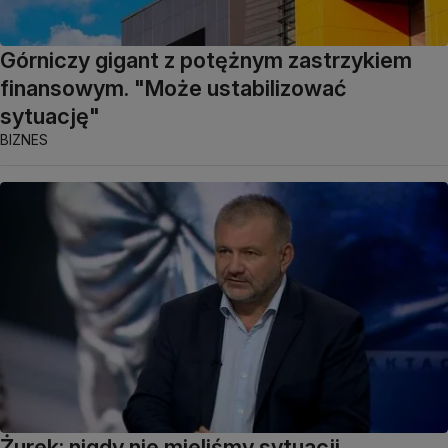
Górniczy gigant z potężnym zastrzykiem
finansowym. "Może ustabilizować
sytuację"
BIZNES
Żurek: nigdy nie mieliśmy sytuacji,