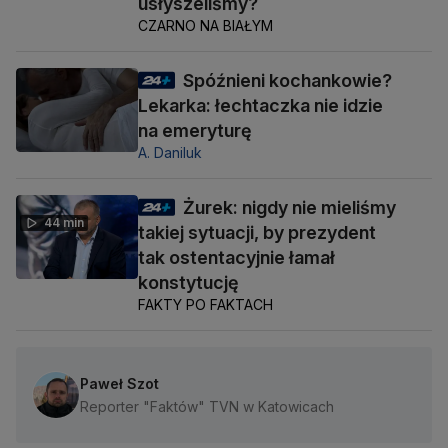
usłyszeliśmy?
CZARNO NA BIAŁYM
Spóźnieni kochankowie?
Lekarka: łechtaczka nie idzie
na emeryturę
A. Daniluk
Żurek: nigdy nie mieliśmy
44 min
takiej sytuacji, by prezydent
tak ostentacyjnie łamał
konstytucję
FAKTY PO FAKTACH
Paweł Szot
Reporter "Faktów" TVN w Katowicach