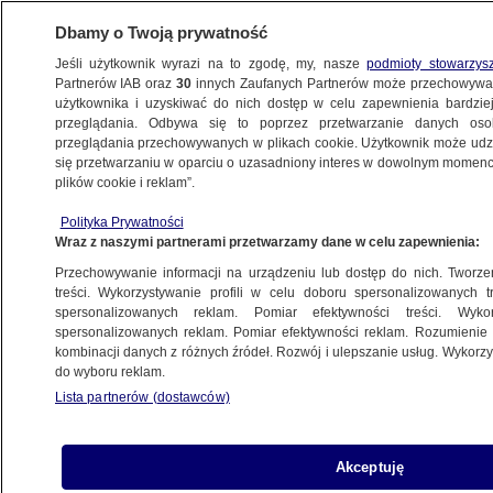
Dbamy o Twoją prywatność
Jeśli użytkownik wyrazi na to zgodę, my, nasze
podmioty stowarzys
Partnerów IAB oraz
30
innych Zaufanych Partnerów może przechowywa
użytkownika i uzyskiwać do nich dostęp w celu zapewnienia bardzi
przeglądania. Odbywa się to poprzez przetwarzanie danych os
przeglądania przechowywanych w plikach cookie. Użytkownik może udzie
FAKTY+
się przetwarzaniu w oparciu o uzasadniony interes w dowolnym momencie
plików cookie i reklam”.
Polacy budują schrony. Samorządy ścigają
Polityka Prywatności
się z czasem
Wraz z naszymi partnerami przetwarzamy dane w celu zapewnienia:
Przechowywanie informacji na urządzeniu lub dostęp do nich. Tworzeni
Paweł Szot
treści. Wykorzystywanie profili w celu doboru spersonalizowanych tr
spersonalizowanych reklam. Pomiar efektywności treści. Wyko
20.10.2025, 21:12
spersonalizowanych reklam. Pomiar efektywności reklam. Rozumienie o
kombinacji danych z różnych źródeł. Rozwój i ulepszanie usług. Wykor
do wyboru reklam.
Posłuchaj artykułu
Czyta lektor AI
Lista partnerów (dostawców)
Akceptuję