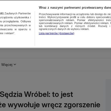
Wraz z naszymi partnerami przetwarzamy dane
161
Zaufanych Partnerów
Przechowywanie informacji na urządzeniu lub dostęp do nich.
treści. Wykorzystywanie profili w celu doboru spersonalizo
ządzeniu użytkownika i
spersonalizowanych reklam. Pomiar efektywności treś
bu przeglądania. Odbywa
spersonalizowanych reklam. Pomiar efektywności reklam. 
ania przechowywanych w
lub kombinacji danych z różnych źródeł. Rozwój i 
ograniczonych danych do wyboru reklam.
zetwarzaniu w oparciu o
ie i reklam”.
Lista partnerów (dostawców)
Więcej
ędzia Wróbel: to jest
 że wywołuje wręcz zgorszenie