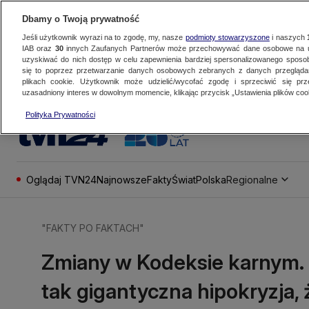
Dbamy o Twoją prywatność
Jeśli użytkownik wyrazi na to zgodę, my, nasze
podmioty stowarzyszone
i naszych
IAB oraz
30
innych Zaufanych Partnerów może przechowywać dane osobowe na ur
uzyskiwać do nich dostęp w celu zapewnienia bardziej spersonalizowanego sposo
się to poprzez przetwarzanie danych osobowych zebranych z danych przegląd
plikach cookie. Użytkownik może udzielić/wycofać zgodę i sprzeciwić się pr
uzasadniony interes w dowolnym momencie, klikając przycisk „Ustawienia plików cook
Polityka Prywatności
Oglądaj TVN24
Najnowsze
Fakty
Świat
Polska
Regionalne
"FAKTY PO FAKTACH"
Zmiany w Kodeksie karnym. S
tak gigantyczna hipokryzja,