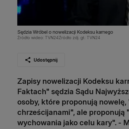
Sędzia Wróbel o nowelizacji Kodeksu karnego
Źródło wideo: TVN24
Źródło zdj. gł.: TVN24
Udostępnij
Zapisy nowelizacji Kodeksu ka
Faktach" sędzia Sądu Najwyższ
osoby, które proponują nowelę, 
chrześcijanami", ale proponują "s
wychowania jako celu kary". - Mi 