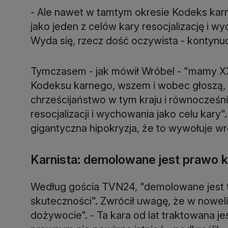
- Ale nawet w tamtym okresie Kodeks karny
jako jeden z celów kary resocjalizację i w
Wyda się, rzecz dość oczywista - kontynu
Tymczasem - jak mówił Wróbel - "mamy XXI
Kodeksu karnego, wszem i wobec głoszą, 
chrześcijaństwo w tym kraju i równocześni
resocjalizacji i wychowania jako celu kary". 
gigantyczna hipokryzja, że to wywołuje wr
Karnista: demolowane jest prawo 
Według gościa TVN24, "demolowane jest 
skuteczności". Zwrócił uwagę, że w nowe
dożywocie". - Ta kara od lat traktowana je