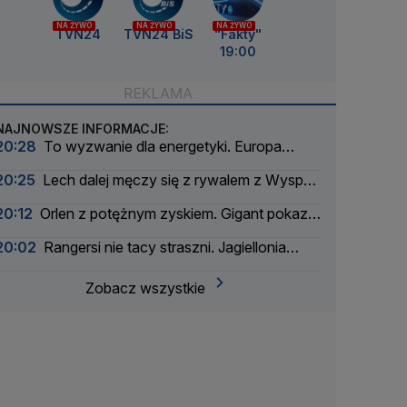
NA ŻYWO
NA ŻYWO
NA ŻYWO
TVN24
TVN24 BiS
"Fakty"
19:00
NAJNOWSZE INFORMACJE:
20:28
To wyzwanie dla energetyki. Europa
szykuje się na zaćmienie Słońca
20:25
Lech dalej męczy się z rywalem z Wysp
Owczych
20:12
Orlen z potężnym zyskiem. Gigant pokazał
wyniki
20:02
Rangersi nie tacy straszni. Jagiellonia
bliżej gry w Lidze Europy
Zobacz wszystkie