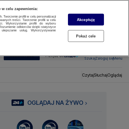
 w celu zapewnienia:
 Tworzenie profili w celu personalizacji
Akceptuję
wanych treści. Tworzenie profili w celu
ci. Wykorzystanie profili do wyboru
Rozumienie odbiorców dzięki statystyce
ulepszanie usług. Wykorzystywanie
Pokaż cele
SUBSKRYBUJ
Przejdź do
Szukaj
Zaloguj się
Menu
Czytaj
Słuchaj
Oglądaj
OGLĄDAJ NA ŻYWO