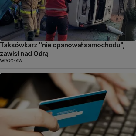
Taksówkarz "nie opanował samochodu",
zawisł nad Odrą
WROCŁAW