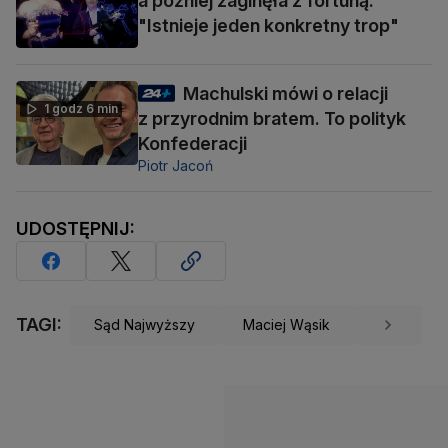
a później zaginęła z fortuną.
"Istnieje jeden konkretny trop"
Machulski mówi o relacji
1 godz 6 min
z przyrodnim bratem. To polityk
Konfederacji
Piotr Jacoń
UDOSTĘPNIJ:
TAGI:
Sąd Najwyższy
Maciej Wąsik