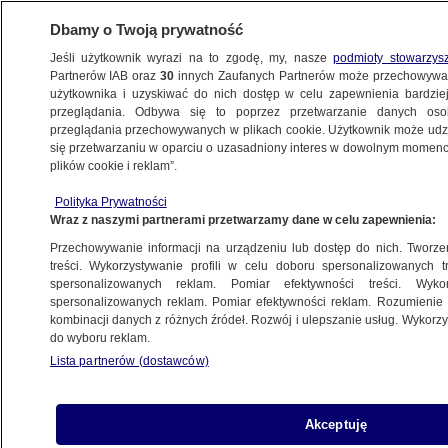
Dbamy o Twoją prywatność
Jeśli użytkownik wyrazi na to zgodę, my, nasze
podmioty stowarzys
Partnerów IAB oraz
30
innych Zaufanych Partnerów może przechowywa
użytkownika i uzyskiwać do nich dostęp w celu zapewnienia bardzi
przeglądania. Odbywa się to poprzez przetwarzanie danych os
przeglądania przechowywanych w plikach cookie. Użytkownik może udzie
POLSKA
się przetwarzaniu w oparciu o uzasadniony interes w dowolnym momencie
plików cookie i reklam”.
Wojna o akta w Sądzie Najwyższym.
Polityka Prywatności
Prezes Izby Pracy: to co, mam teraz iść i je
Wraz z naszymi partnerami przetwarzamy dane w celu zapewnienia:
zabrać przewodniczącej składu?
Przechowywanie informacji na urządzeniu lub dostęp do nich. Tworzeni
treści. Wykorzystywanie profili w celu doboru spersonalizowanych tr
5.01.2024, 14:25
spersonalizowanych reklam. Pomiar efektywności treści. Wyko
spersonalizowanych reklam. Pomiar efektywności reklam. Rozumienie o
kombinacji danych z różnych źródeł. Rozwój i ulepszanie usług. Wykor
Udostępnij
do wyboru reklam.
Lista partnerów (dostawców)
Akceptuję