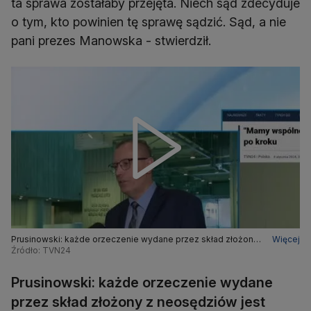
ta sprawa zostałaby przejęta. Niech sąd zdecyduje
o tym, kto powinien tę sprawę sądzić. Sąd, a nie
pani prezes Manowska - stwierdził.
Prusinowski: każde orzeczenie wydane przez skład złożony
Więcej
z neosędziów jest dotknięte nieważnością
Źródło: TVN24
Prusinowski: każde orzeczenie wydane
przez skład złożony z neosędziów jest