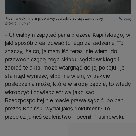
Prusinowski: mam prawo wydać takie zarządzenie, aby
Więcej
wpisać sprawę do systemu, która wpływa do SN
Źródło: TVN24
- Chciałbym zapytać pana prezesa Kapińskiego, w
jaki sposób zrealizować to jego zarządzenie. To
znaczy, że co, ja mam iść teraz, nie wiem, do
przewodniczącej tego składu sędziowskiego i
zabrać te akta, może wtargnąć do jej pokoju i je
stamtąd wynieść, albo nie wiem, w trakcie
posiedzenia może, które w środę będzie, to wtedy
wkroczyć i powiedzieć: wy jako sąd
Rzeczpospolitej nie macie prawa sądzić, bo pan
prezes Kapiński wydał jakiś dokument? To
przecież jakieś szaleństwo - ocenił Prusinowski.