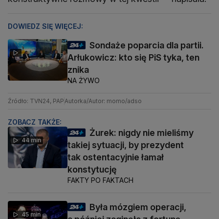
DOWIEDZ SIĘ WIĘCEJ:
Sondaże poparcia dla partii.
Arłukowicz: kto się PiS tyka, ten
znika
NA ŻYWO
Źródło: TVN24, PAP
Autorka/Autor: momo/adso
ZOBACZ TAKŻE:
Żurek: nigdy nie mieliśmy
44 min
takiej sytuacji, by prezydent
tak ostentacyjnie łamał
konstytucję
FAKTY PO FAKTACH
Była mózgiem operacji,
45 min