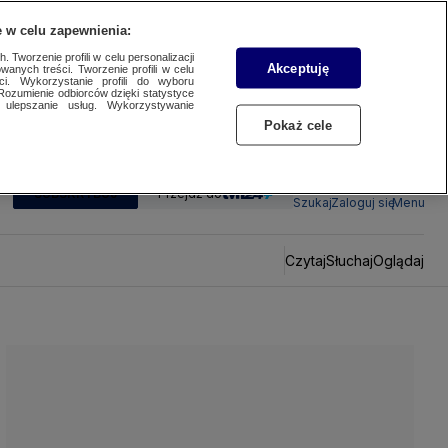
 w celu zapewnienia:
 Tworzenie profili w celu personalizacji
Akceptuję
wanych treści. Tworzenie profili w celu
ci. Wykorzystanie profili do wyboru
Rozumienie odbiorców dzięki statystyce
ulepszanie usług. Wykorzystywanie
Pokaż cele
SUBSKRYBUJ
Przejdź do
Szukaj
Zaloguj się
Menu
Czytaj
Słuchaj
Oglądaj