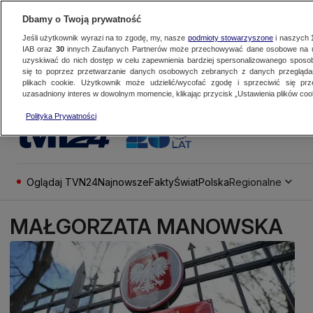
Dbamy o Twoją prywatność
Jeśli użytkownik wyrazi na to zgodę, my, nasze
podmioty stowarzyszone
i naszych
IAB oraz
30
innych Zaufanych Partnerów może przechowywać dane osobowe na ur
uzyskiwać do nich dostęp w celu zapewnienia bardziej spersonalizowanego sposo
się to poprzez przetwarzanie danych osobowych zebranych z danych przegląd
plikach cookie. Użytkownik może udzielić/wycofać zgodę i sprzeciwić się pr
uzasadniony interes w dowolnym momencie, klikając przycisk „Ustawienia plików cook
Polityka Prywatności
Oglądaj TVN24
Najnowsze
Fakty
Świat
Polska
Regionalne
MAŁGORZATA MANOWSKA