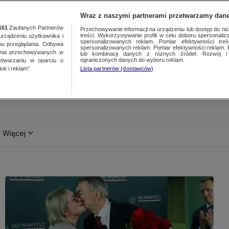
Wraz z naszymi partnerami przetwarzamy dane
161
Zaufanych Partnerów
Przechowywanie informacji na urządzeniu lub dostęp do nich.
treści. Wykorzystywanie profili w celu doboru spersonalizo
ządzeniu użytkownika i
spersonalizowanych reklam. Pomiar efektywności treś
bu przeglądania. Odbywa
spersonalizowanych reklam. Pomiar efektywności reklam. 
ania przechowywanych w
lub kombinacji danych z różnych źródeł. Rozwój i 
ograniczonych danych do wyboru reklam.
zetwarzaniu w oparciu o
ie i reklam”.
Lista partnerów (dostawców)
Więcej