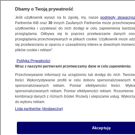
Dbamy o Twoją prywatność
Jeśli użytkownik wyrazi na to zgodę, my, nasze
podmioty stowarzys
Partnerów IAB oraz
30
innych Zaufanych Partnerów może przechowywa
użytkownika i uzyskiwać do nich dostęp w celu zapewnienia bardzi
przeglądania. Odbywa się to poprzez przetwarzanie danych os
przeglądania przechowywanych w plikach cookie. Użytkownik może udzie
POLSKA
się przetwarzaniu w oparciu o uzasadniony interes w dowolnym momencie
plików cookie i reklam”.
"Wiedział, że to jedyne, co może uratować
Polityka Prywatności
narrację PiS"
Wraz z naszymi partnerami przetwarzamy dane w celu zapewnienia:
Przechowywanie informacji na urządzeniu lub dostęp do nich. Tworzeni
12.10.2025, 20:49
treści. Wykorzystywanie profili w celu doboru spersonalizowanych tr
spersonalizowanych reklam. Pomiar efektywności treści. Wyko
Posłuchaj artykułu
spersonalizowanych reklam. Pomiar efektywności reklam. Rozumienie o
Czyta lektor AI
kombinacji danych z różnych źródeł. Rozwój i ulepszanie usług. Wykor
do wyboru reklam.
Lista partnerów (dostawców)
Akceptuję