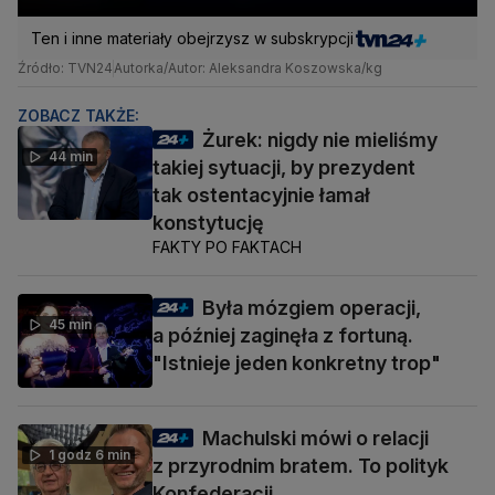
Ten i inne materiały obejrzysz w subskrypcji
Źródło: TVN24
Autorka/Autor: Aleksandra Koszowska/kg
ZOBACZ TAKŻE:
Żurek: nigdy nie mieliśmy
44 min
takiej sytuacji, by prezydent
tak ostentacyjnie łamał
konstytucję
FAKTY PO FAKTACH
Była mózgiem operacji,
45 min
a później zaginęła z fortuną.
"Istnieje jeden konkretny trop"
Machulski mówi o relacji
1 godz 6 min
z przyrodnim bratem. To polityk
Konfederacji