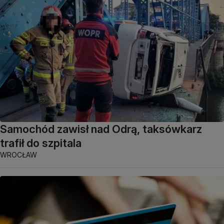
Samochód zawisł nad Odrą, taksówkarz
trafił do szpitala
WROCŁAW