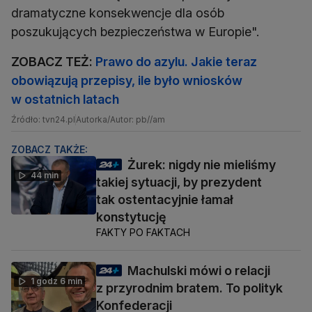
dramatyczne konsekwencje dla osób
poszukujących bezpieczeństwa w Europie".
ZOBACZ TEŻ:
Prawo do azylu. Jakie teraz
obowiązują przepisy, ile było wniosków
w ostatnich latach
Źródło: tvn24.pl
Autorka/Autor: pb//am
ZOBACZ TAKŻE:
Żurek: nigdy nie mieliśmy
44 min
takiej sytuacji, by prezydent
tak ostentacyjnie łamał
konstytucję
FAKTY PO FAKTACH
Machulski mówi o relacji
1 godz 6 min
z przyrodnim bratem. To polityk
Konfederacji