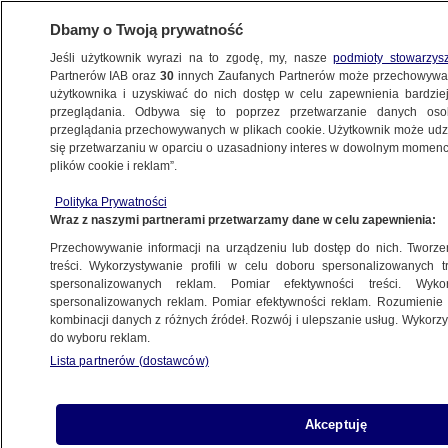
Dbamy o Twoją prywatność
Jeśli użytkownik wyrazi na to zgodę, my, nasze
podmioty stowarzys
Partnerów IAB oraz
30
innych Zaufanych Partnerów może przechowywa
użytkownika i uzyskiwać do nich dostęp w celu zapewnienia bardzi
przeglądania. Odbywa się to poprzez przetwarzanie danych os
przeglądania przechowywanych w plikach cookie. Użytkownik może udzie
POLSKA
się przetwarzaniu w oparciu o uzasadniony interes w dowolnym momencie
plików cookie i reklam”.
Co jest w ustawie azylowej i czemu budzi
Polityka Prywatności
"liczne zastrzeżenia konstytucyjne"?
Wraz z naszymi partnerami przetwarzamy dane w celu zapewnienia:
Przechowywanie informacji na urządzeniu lub dostęp do nich. Tworzeni
26.03.2025, 14:25
treści. Wykorzystywanie profili w celu doboru spersonalizowanych tr
spersonalizowanych reklam. Pomiar efektywności treści. Wyko
spersonalizowanych reklam. Pomiar efektywności reklam. Rozumienie o
Udostępnij
kombinacji danych z różnych źródeł. Rozwój i ulepszanie usług. Wykor
do wyboru reklam.
Lista partnerów (dostawców)
Akceptuję