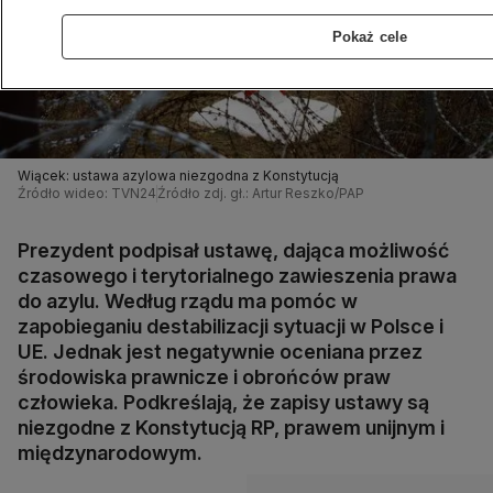
Pokaż cele
Wiącek: ustawa azylowa niezgodna z Konstytucją
Źródło wideo: TVN24
Źródło zdj. gł.: Artur Reszko/PAP
Prezydent podpisał ustawę, dająca możliwość
czasowego i terytorialnego zawieszenia prawa
do azylu. Według rządu ma pomóc w
zapobieganiu destabilizacji sytuacji w Polsce i
UE. Jednak jest negatywnie oceniana przez
środowiska prawnicze i obrońców praw
człowieka. Podkreślają, że zapisy ustawy są
niezgodne z Konstytucją RP, prawem unijnym i
międzynarodowym.