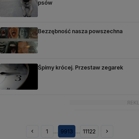
psów
Bezzębność nasza powszechna
Śpimy krócej. Przestaw zegarek
1
9913
11122
...
...