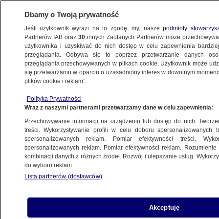
Dbamy o Twoją prywatność
Jeśli użytkownik wyrazi na to zgodę, my, nasze
podmioty stowarzys
Partnerów IAB oraz
30
innych Zaufanych Partnerów może przechowywa
użytkownika i uzyskiwać do nich dostęp w celu zapewnienia bardzi
przeglądania. Odbywa się to poprzez przetwarzanie danych os
przeglądania przechowywanych w plikach cookie. Użytkownik może udzie
POLSKA
się przetwarzaniu w oparciu o uzasadniony interes w dowolnym momencie
plików cookie i reklam”.
NAJNOWSZE INFORMACJE
Polityka Prywatności
Wraz z naszymi partnerami przetwarzamy dane w celu zapewnienia:
Następne prawybory w PO
Przechowywanie informacji na urządzeniu lub dostęp do nich. Tworzeni
treści. Wykorzystywanie profili w celu doboru spersonalizowanych tr
spersonalizowanych reklam. Pomiar efektywności treści. Wyko
spersonalizowanych reklam. Pomiar efektywności reklam. Rozumienie o
kombinacji danych z różnych źródeł. Rozwój i ulepszanie usług. Wykor
do wyboru reklam.
Pobili policjanta, zatrzymały ich
Lista partnerów (dostawców)
dopiero strzały
Akceptuję