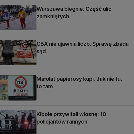
Warszawa biegnie. Część ulic
zamkniętych
CBA nie ujawnia liczb. Sprawę zbada
sąd
Małolat papierosy kupi. Jak nie tu,
to tam
Kibole przywitali wiosnę: 10
policjantów rannych