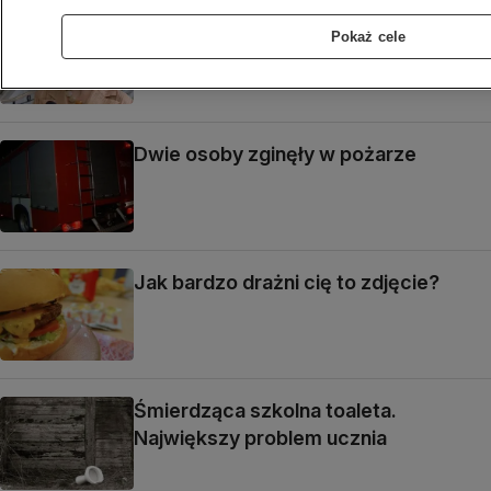
Izrael: kontrola Szczypińskiej była
Pokaż cele
rutynowa
Dwie osoby zginęły w pożarze
Jak bardzo drażni cię to zdjęcie?
Śmierdząca szkolna toaleta.
Największy problem ucznia