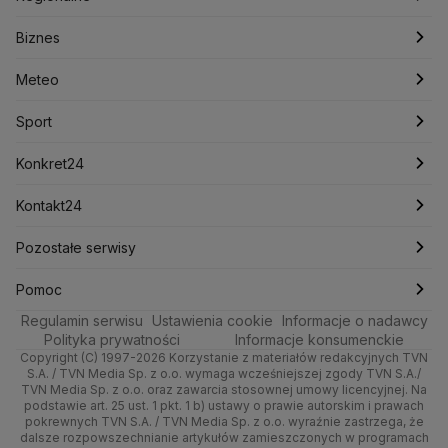
Konfederacja
Krajowa Administracja Skarbowa
Biznes
Podcasty
Kryptowaluty
Fakty po Faktach
Krzysztof Bosak
Krzysztof Hetman
Warszawa
Biznes
Lasy Państwowe
Lech Wałęsa
Lewica
Meteo
Artykuły
Fakty o Świecie
Łódź
Najnowsze
Meteo
Lotnisko Chopina
Lotto
Maciej Wąsik
Marcin Przydacz
Marcin Kierwiński
Marian Banaś
Sport
Newslettery
Ludzie Faktów
Katowice
Notowania
Pogoda godzinowa
Sport
Mariusz Błaszczak
Mariusz Kamiński
Mark Zuckerberg
Mateusz Morawiecki
Zdrowie
Kraków
Pieniądze
Pogoda długoterminowa
Piłka Nożna
Konkret24
Michał Kamiński
Technologia
Poznań
Nieruchomości
Pogoda na jutro
Ministerstwo Aktywów Państwowych
Tenis
Najnowsze
Kontakt24
Ministerstwo Edukacji i Nauki
Kultura i styl
Trójmiasto
Rynki
Pogoda na weekend
Kolarstwo
Polska
Najnowsze
Pozostałe serwisy
Ministerstwo Infrastruktury
Ministerstwo Kultury
Ministerstwo Obrony Narodowej
Ciekawostki
Wrocław
Dla firm
Najnowsze
Skoki Narciarskie
Świat
Gorące Tematy
TVN
Pomoc
Ministerstwo Rolnictwa
Regulamin serwisu
Quizy
Ustawienia cookie
Informacje o nadawcy
Ministerstwo Rozwoju i Technologii
Kielce
Handel
Polska
Sporty zimowe
Polityka
Wyślij zgłoszenie
Dzień Dobry TVN
Centrum pomocy
Polityka prywatności
Informacje konsumenckie
Ministerstwo Sportu i Turystyki
Copyright (C) 1997-2026 Korzystanie z materiałów redakcyjnych TVN
Tematy
Kujawsko-pomorskie
Ze świata
Prognoza
Lekkoatletyka
Zdrowie
Uwaga TVN
Ministerstwo Cyfryzacji
Test zgodności
S.A. / TVN Media Sp. z o.o. wymaga wcześniejszej zgody TVN S.A./
TVN Media Sp. z o.o. oraz zawarcia stosownej umowy licencyjnej. Na
Ministerstwo Edukacji Narodowej
Lublin
podstawie art. 25 ust. 1 pkt. 1 b) ustawy o prawie autorskim i prawach
Tech
Świat
Siatkówka
Tech
HGTV
Oglądaj na TV
Ministerstwo Finansów
pokrewnych TVN S.A. / TVN Media Sp. z o.o. wyraźnie zastrzega, że
dalsze rozpowszechnianie artykułów zamieszczonych w programach
Ministerstwo Klimatu i Środowiska
Lubuskie
Moto