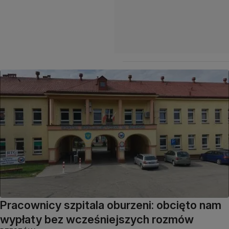
Pracownicy szpitala oburzeni: obcięto nam
wypłaty bez wcześniejszych rozmów