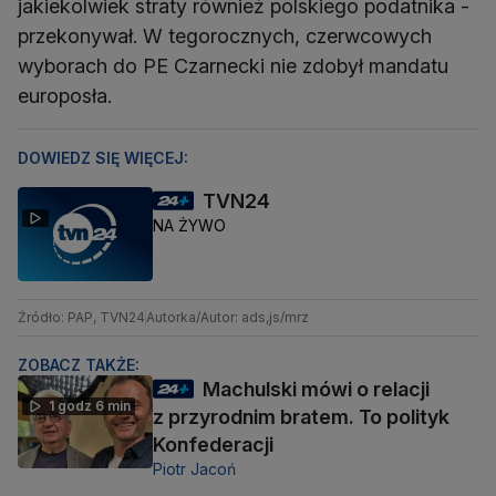
jakiekolwiek straty również polskiego podatnika -
przekonywał. W tegorocznych, czerwcowych
wyborach do PE Czarnecki nie zdobył mandatu
europosła.
DOWIEDZ SIĘ WIĘCEJ:
TVN24
NA ŻYWO
Źródło: PAP, TVN24
Autorka/Autor: ads,js/mrz
ZOBACZ TAKŻE:
Machulski mówi o relacji
1 godz 6 min
z przyrodnim bratem. To polityk
Konfederacji
Piotr Jacoń