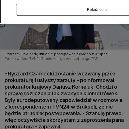
Pokaż cele
Czarnecki: nie będę utrudniał postępowania (wideo z 16 lipca)
Źródło wideo: TVN24
Źródło zdj. gł.: Andrzej Lange/PAP
- Ryszard Czarnecki zostanie wezwany przez
prokuraturę i usłyszy zarzuty - poinformował
prokurator krajowy Dariusz Korneluk. Chodzi o
sprawę rozliczania tak zwanych kilometrówek.
Były eurodeputowany zapowiedział w rozmowie
z korespondentem TVN24 w Brukseli, że nie
będzie utrudniał postępowania. - Szanuję prawo,
więc oczywiście skorzystam z zaproszenia pana
prokuratora - zapewnił.