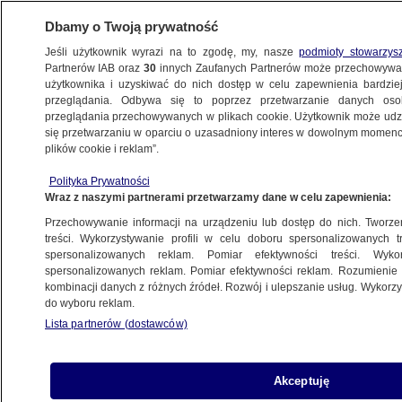
Dbamy o Twoją prywatność
Jeśli użytkownik wyrazi na to zgodę, my, nasze
podmioty stowarzys
Partnerów IAB oraz
30
innych Zaufanych Partnerów może przechowywa
użytkownika i uzyskiwać do nich dostęp w celu zapewnienia bardzi
przeglądania. Odbywa się to poprzez przetwarzanie danych os
przeglądania przechowywanych w plikach cookie. Użytkownik może udzie
POLSKA
się przetwarzaniu w oparciu o uzasadniony interes w dowolnym momencie
plików cookie i reklam”.
Prokurator zapowiada zarzuty dla
Polityka Prywatności
Czarneckiego. Polityk: nie będę utrudniał
Wraz z naszymi partnerami przetwarzamy dane w celu zapewnienia:
postępowania
Przechowywanie informacji na urządzeniu lub dostęp do nich. Tworzeni
treści. Wykorzystywanie profili w celu doboru spersonalizowanych tr
16.07.2024, 09:24
Aktualizacja:
16.07.2024, 15:05
spersonalizowanych reklam. Pomiar efektywności treści. Wyko
spersonalizowanych reklam. Pomiar efektywności reklam. Rozumienie o
kombinacji danych z różnych źródeł. Rozwój i ulepszanie usług. Wykor
Udostępnij
do wyboru reklam.
Lista partnerów (dostawców)
Akceptuję