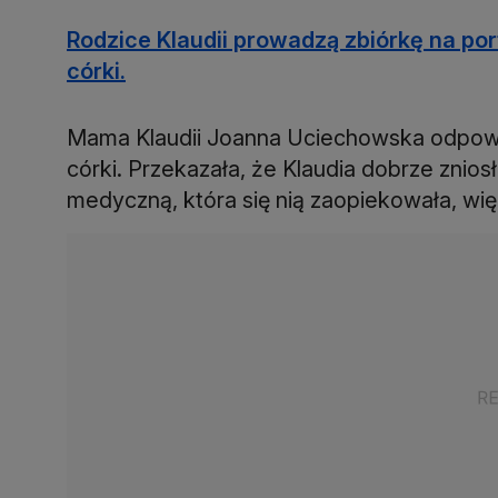
Rodzice Klaudii prowadzą zbiórkę na port
córki.
Mama Klaudii Joanna Uciechowska odpowied
córki. Przekazała, że Klaudia dobrze zniosł
medyczną, która się nią zaopiekowała, więc