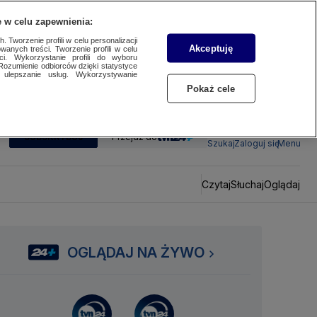
 w celu zapewnienia:
 Tworzenie profili w celu personalizacji
Akceptuję
wanych treści. Tworzenie profili w celu
ci. Wykorzystanie profili do wyboru
Rozumienie odbiorców dzięki statystyce
ulepszanie usług. Wykorzystywanie
Pokaż cele
SUBSKRYBUJ
Przejdź do
Szukaj
Zaloguj się
Menu
Czytaj
Słuchaj
Oglądaj
OGLĄDAJ NA ŻYWO