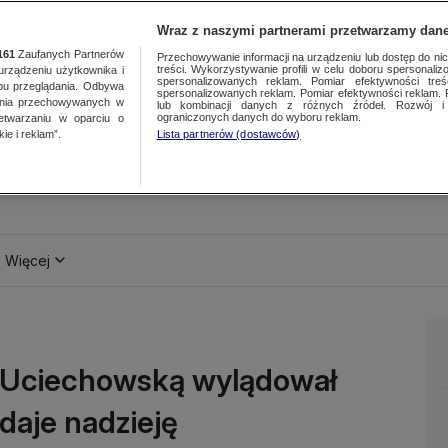
Wraz z naszymi partnerami przetwarzamy dane
161
Zaufanych Partnerów
Przechowywanie informacji na urządzeniu lub dostęp do nich.
treści. Wykorzystywanie profili w celu doboru spersonalizo
ządzeniu użytkownika i
spersonalizowanych reklam. Pomiar efektywności treś
bu przeglądania. Odbywa
spersonalizowanych reklam. Pomiar efektywności reklam. 
ania przechowywanych w
lub kombinacji danych z różnych źródeł. Rozwój i 
ograniczonych danych do wyboru reklam.
zetwarzaniu w oparciu o
ie i reklam”.
Lista partnerów (dostawców)
Więcej
ą Uciechowską wylądował
daje nadzieję