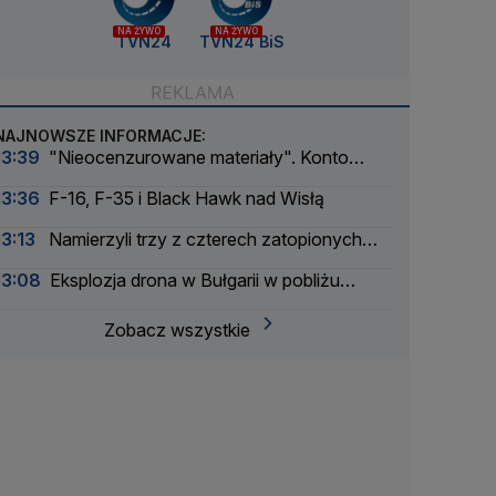
NA ŻYWO
NA ŻYWO
TVN24
TVN24 BiS
NAJNOWSZE INFORMACJE:
13:39
"Nieocenzurowane materiały". Konto
świstaków na OnlyFans
13:36
F-16, F-35 i Black Hawk nad Wisłą
13:13
Namierzyli trzy z czterech zatopionych
łodzi
13:08
Eksplozja drona w Bułgarii w pobliżu
gazociągu. Przyleciał znad Rumunii
Zobacz wszystkie