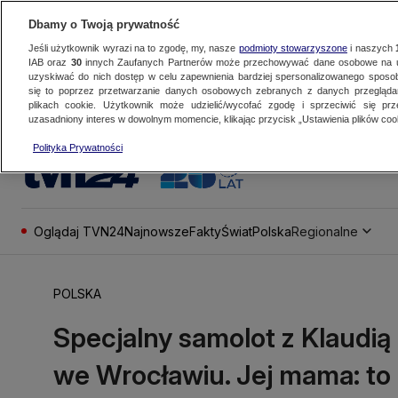
Dbamy o Twoją prywatność
Jeśli użytkownik wyrazi na to zgodę, my, nasze
podmioty stowarzyszone
i naszych
IAB oraz
30
innych Zaufanych Partnerów może przechowywać dane osobowe na ur
uzyskiwać do nich dostęp w celu zapewnienia bardziej spersonalizowanego sposo
się to poprzez przetwarzanie danych osobowych zebranych z danych przegląd
plikach cookie. Użytkownik może udzielić/wycofać zgodę i sprzeciwić się pr
uzasadniony interes w dowolnym momencie, klikając przycisk „Ustawienia plików cook
Polityka Prywatności
Oglądaj TVN24
Najnowsze
Fakty
Świat
Polska
Regionalne
POLSKA
Specjalny samolot z Klaudi
we Wrocławiu. Jej mama: to 