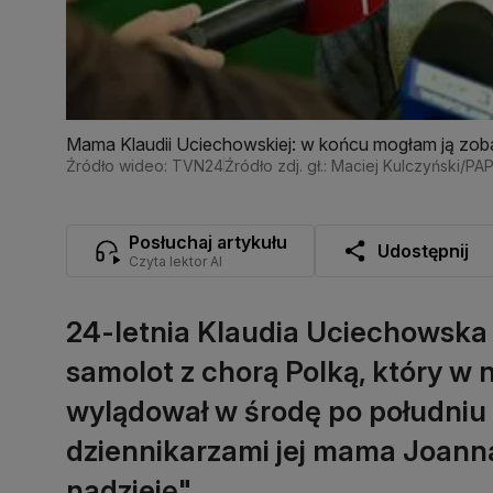
Mama Klaudii Uciechowskiej: w końcu mogłam ją zob
Źródło wideo: TVN24
Źródło zdj. gł.: Maciej Kulczyński/PA
Posłuchaj artykułu
Udostępnij
Czyta lektor AI
24-letnia Klaudia Uciechowska j
samolot z chorą Polką, który w 
wylądował w środę po południu
dziennikarzami jej mama Joanna 
nadzieję".