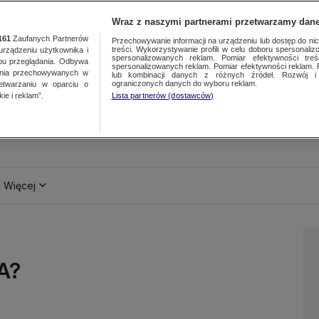
Wraz z naszymi partnerami przetwarzamy dane
161
Zaufanych Partnerów
Przechowywanie informacji na urządzeniu lub dostęp do nich.
treści. Wykorzystywanie profili w celu doboru spersonalizo
ządzeniu użytkownika i
spersonalizowanych reklam. Pomiar efektywności treś
bu przeglądania. Odbywa
spersonalizowanych reklam. Pomiar efektywności reklam. 
ania przechowywanych w
lub kombinacji danych z różnych źródeł. Rozwój i 
ograniczonych danych do wyboru reklam.
zetwarzaniu w oparciu o
ie i reklam”.
Lista partnerów (dostawców)
Więcej
A?