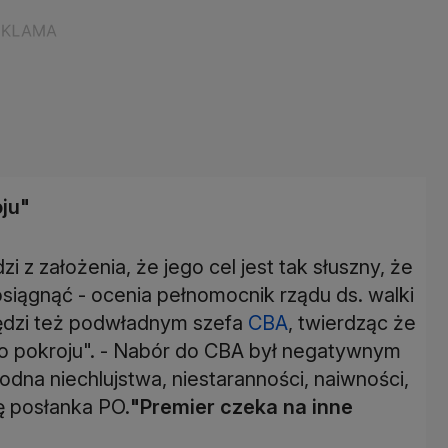
ju"
i z założenia, że jego cel jest tak słuszny, że
iągnąć - ocenia pełnomocnik rządu ds. walki
zędzi też podwładnym szefa
CBA
, twierdząc że
go pokroju". - Nabór do CBA był negatywnym
odna niechlujstwa, niestaranności, naiwności,
ę posłanka PO.
"Premier czeka na inne