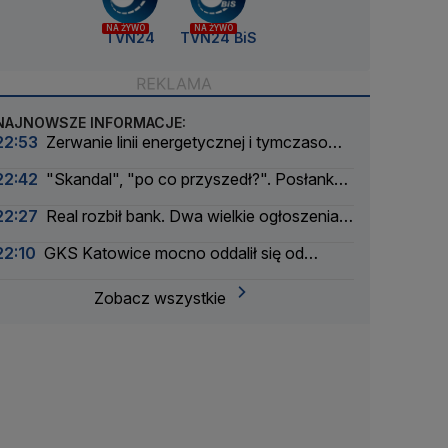
NA ŻYWO
NA ŻYWO
TVN24
TVN24 BiS
NAJNOWSZE INFORMACJE:
22:53
Zerwanie linii energetycznej i tymczasowa
awaria prądu. Incydent bada Żandarmeria
22:42
"Skandal", "po co przyszedł?". Posłanka
Wojskowa
PiS krytykuje Morawieckiego i publikuje nagranie
22:27
Real rozbił bank. Dwa wielkie ogłoszenia
w jeden dzień
22:10
GKS Katowice mocno oddalił się od
awansu
Zobacz wszystkie