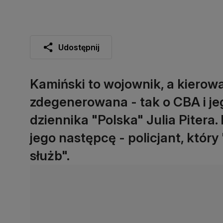
Udostępnij
Kamiński to wojownik, a kierowa
zdegenerowana - tak o CBA i je
dziennika "Polska" Julia Pitera
jego następcę - policjant, któr
służb".