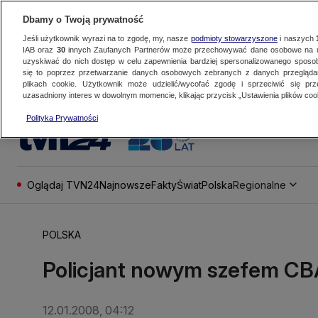
Dbamy o Twoją prywatność
Jeśli użytkownik wyrazi na to zgodę, my, nasze
podmioty stowarzyszone
i naszych
IAB oraz
30
innych Zaufanych Partnerów może przechowywać dane osobowe na ur
uzyskiwać do nich dostęp w celu zapewnienia bardziej spersonalizowanego sposo
się to poprzez przetwarzanie danych osobowych zebranych z danych przegląd
plikach cookie. Użytkownik może udzielić/wycofać zgodę i sprzeciwić się pr
uzasadniony interes w dowolnym momencie, klikając przycisk „Ustawienia plików cook
Polityka Prywatności
Oglądaj TVN24
Najnowsze
Fakty
Świat
Polska
Regionalne
POLSKA
Policjant nowym szefem CB
12.01.2008, 04:12