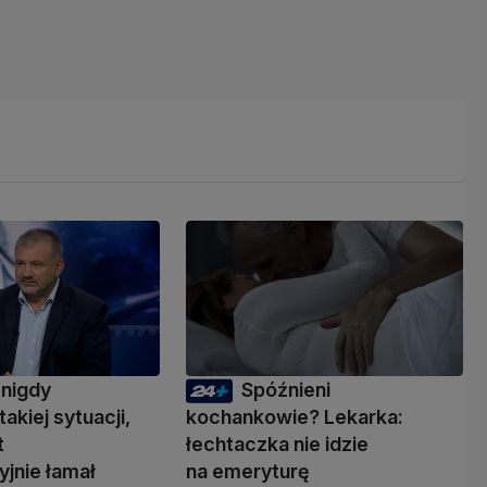
 nigdy
Spóźnieni
takiej sytuacji,
kochankowie? Lekarka:
t
łechtaczka nie idzie
yjnie łamał
na emeryturę