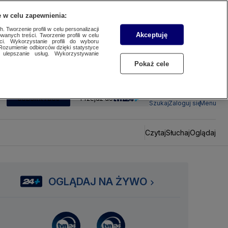
 w celu zapewnienia:
 Tworzenie profili w celu personalizacji
Akceptuję
wanych treści. Tworzenie profili w celu
ci. Wykorzystanie profili do wyboru
Rozumienie odbiorców dzięki statystyce
ulepszanie usług. Wykorzystywanie
Pokaż cele
SUBSKRYBUJ
Przejdź do
Szukaj
Zaloguj się
Menu
Czytaj
Słuchaj
Oglądaj
OGLĄDAJ NA ŻYWO