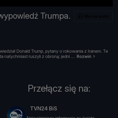
 wypowiedź Trumpa.
Wersja audio
wiedział
Donald
Trump,
pytany
o
rokowania
z
Iranem.
Te
ta
natychmiast
ruszyli
z
obroną:
jedni
Rozwiń
Przełącz się na:
TVN24 BiS