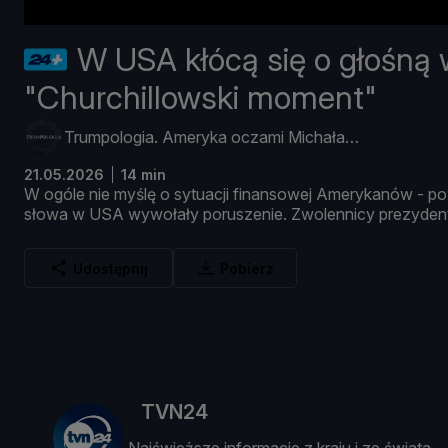
W USA kłócą się o głośną
"Churchillowski moment"
Trumpologia. Ameryka oczami Michała
Sznajdera
21.05.2026
14 min
W
ogó
le
nie
myś
lę
o
sytuacji
finansowej
Amerykanó
w -
po
sł
owa
w
USA
wywoł
ał
y
poruszenie.
Zwolennicy
prezyden
Udostępnij
Pobierz
TVN24