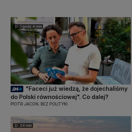
1 godz 4 min
"Faceci już wiedzą, że dojechaliśmy
do Polski równościowej". Co dalej?
PIOTR JACOŃ. BEZ POLITYKI
24 min