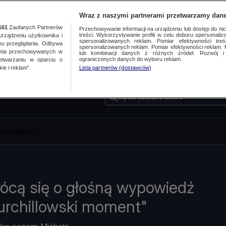
Wraz z naszymi partnerami przetwarzamy dane
161
Zaufanych Partnerów
Przechowywanie informacji na urządzeniu lub dostęp do nich.
treści. Wykorzystywanie profili w celu doboru spersonalizo
ządzeniu użytkownika i
spersonalizowanych reklam. Pomiar efektywności treś
bu przeglądania. Odbywa
spersonalizowanych reklam. Pomiar efektywności reklam. 
ania przechowywanych w
lub kombinacji danych z różnych źródeł. Rozwój i 
ograniczonych danych do wyboru reklam.
zetwarzaniu w oparciu o
ie i reklam”.
Lista partnerów (dostawców)
Wpisz szukane słowo
ewslettery
ócą się o głośną wypowiedź
urchillowski moment"