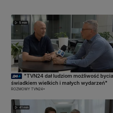
5 min
"TVN24 dał ludziom możliwość byci
świadkiem wielkich i małych wydarzeń"
ROZMOWY TVN24+
41 min