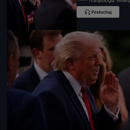
Trumpologia. Amer
Sznajdera
Posłuchaj