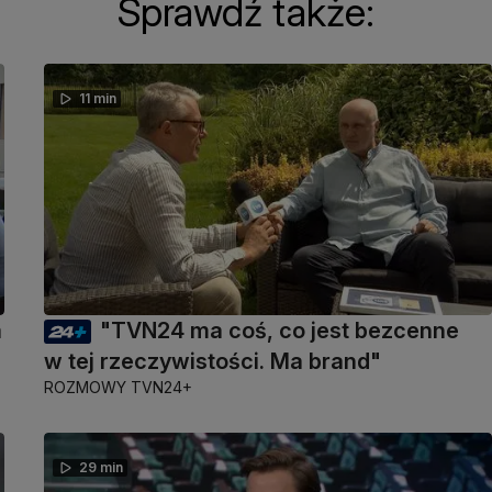
Sprawdź także:
11 min
a
"TVN24 ma coś, co jest bezcenne
w tej rzeczywistości. Ma brand"
ROZMOWY TVN24+
29 min