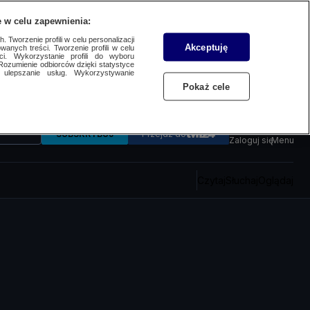
 w celu zapewnienia:
 Tworzenie profili w celu personalizacji
Akceptuję
wanych treści. Tworzenie profili w celu
ci. Wykorzystanie profili do wyboru
Rozumienie odbiorców dzięki statystyce
ulepszanie usług. Wykorzystywanie
Pokaż cele
SUBSKRYBUJ
Przejdź do
Zaloguj się
Menu
Czytaj
Słuchaj
Oglądaj