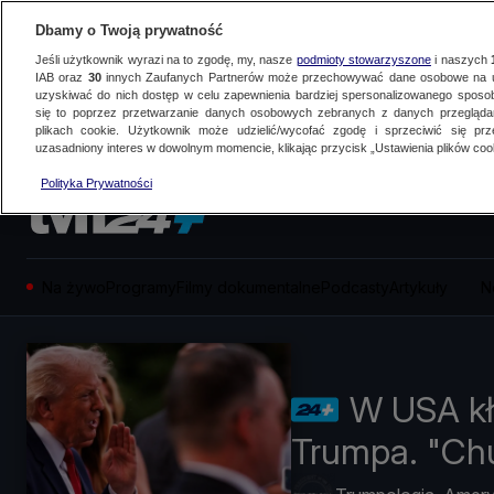
Dbamy o Twoją prywatność
Jeśli użytkownik wyrazi na to zgodę, my, nasze
podmioty stowarzyszone
i naszych
IAB oraz
30
innych Zaufanych Partnerów może przechowywać dane osobowe na ur
uzyskiwać do nich dostęp w celu zapewnienia bardziej spersonalizowanego sposo
się to poprzez przetwarzanie danych osobowych zebranych z danych przegląd
plikach cookie. Użytkownik może udzielić/wycofać zgodę i sprzeciwić się pr
uzasadniony interes w dowolnym momencie, klikając przycisk „Ustawienia plików cook
Polityka Prywatności
Na żywo
Programy
Filmy dokumentalne
Podcasty
Artykuły
N
W USA kł
Trumpa. "Ch