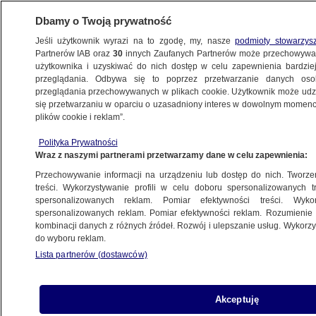
Dbamy o Twoją prywatność
Jeśli użytkownik wyrazi na to zgodę, my, nasze
podmioty stowarzys
Partnerów IAB oraz
30
innych Zaufanych Partnerów może przechowywa
użytkownika i uzyskiwać do nich dostęp w celu zapewnienia bardzi
przeglądania. Odbywa się to poprzez przetwarzanie danych os
przeglądania przechowywanych w plikach cookie. Użytkownik może udzie
ŚWIAT
się przetwarzaniu w oparciu o uzasadniony interes w dowolnym momencie
plików cookie i reklam”.
MSZ reaguje na "rozpowszechnianie
Polityka Prywatności
kłamstw" przez Rosję. Sikorski: nie macie
Wraz z naszymi partnerami przetwarzamy dane w celu zapewnienia:
prawa
Przechowywanie informacji na urządzeniu lub dostęp do nich. Tworzeni
treści. Wykorzystywanie profili w celu doboru spersonalizowanych tr
spersonalizowanych reklam. Pomiar efektywności treści. Wyko
Oprac.
Kamila Grenczyn
spersonalizowanych reklam. Pomiar efektywności reklam. Rozumienie o
21.05.2026, 17:38
kombinacji danych z różnych źródeł. Rozwój i ulepszanie usług. Wykor
do wyboru reklam.
Lista partnerów (dostawców)
Posłuchaj artykułu
Czyta lektor AI
Akceptuję