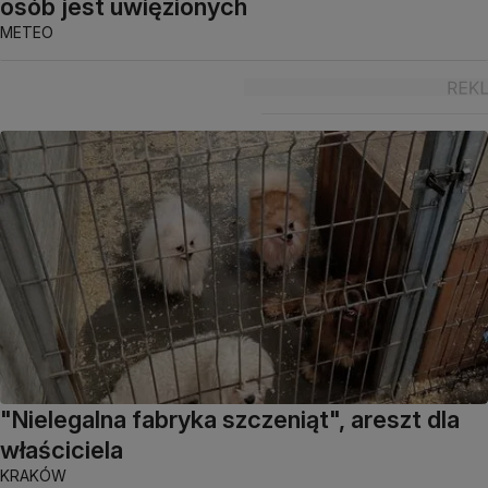
osób jest uwięzionych
METEO
"Nielegalna fabryka szczeniąt", areszt dla
właściciela
KRAKÓW