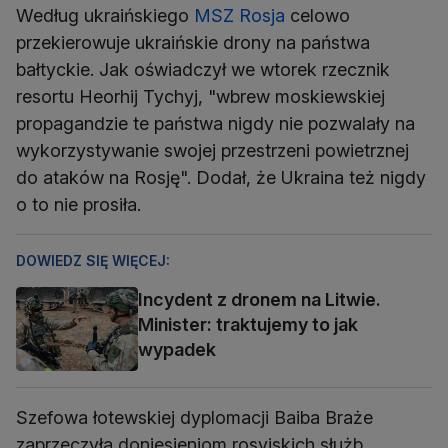
Według ukraińskiego
MSZ Rosja
celowo
przekierowuje ukraińskie drony na państwa
bałtyckie. Jak oświadczył we wtorek rzecznik
resortu Heorhij Tychyj, "wbrew moskiewskiej
propagandzie te państwa nigdy nie pozwalały na
wykorzystywanie swojej przestrzeni powietrznej
do ataków na Rosję". Dodał, że Ukraina też nigdy
o to nie prosiła.
DOWIEDZ SIĘ WIĘCEJ:
Incydent z dronem na Litwie.
Minister: traktujemy to jak
wypadek
Szefowa łotewskiej dyplomacji Baiba Braże
zaprzeczyła doniesieniom rosyjskich służb