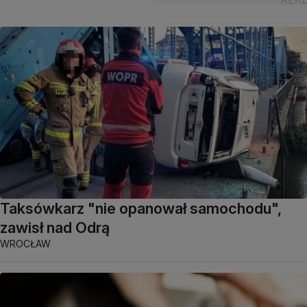
Taksówkarz "nie opanował samochodu",
zawisł nad Odrą
WROCŁAW