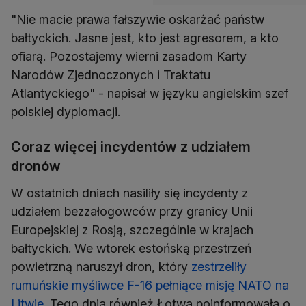
"Nie macie prawa fałszywie oskarżać państw
bałtyckich. Jasne jest, kto jest agresorem, a kto
ofiarą. Pozostajemy wierni zasadom Karty
Narodów Zjednoczonych i Traktatu
Atlantyckiego" - napisał w języku angielskim szef
polskiej dyplomacji.
Coraz więcej incydentów z udziałem
dronów
W ostatnich dniach nasiliły się incydenty z
udziałem bezzałogowców przy granicy Unii
Europejskiej z Rosją, szczególnie w krajach
bałtyckich. We wtorek estońską przestrzeń
powietrzną naruszył dron, który
zestrzeliły
rumuńskie myśliwce F-16 pełniące misję NATO na
Litwie
. Tego dnia również Łotwa poinformowała o