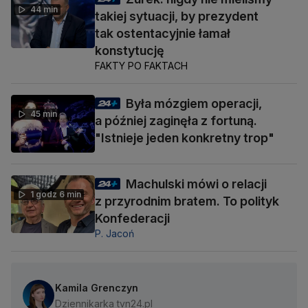
44 min
takiej sytuacji, by prezydent
tak ostentacyjnie łamał
konstytucję
FAKTY PO FAKTACH
Była mózgiem operacji,
45 min
a później zaginęła z fortuną.
"Istnieje jeden konkretny trop"
Machulski mówi o relacji
1 godz 6 min
z przyrodnim bratem. To polityk
Konfederacji
P. Jacoń
Kamila Grenczyn
Dziennikarka tvn24.pl