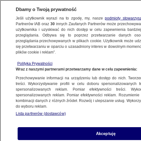
Dbamy o Twoją prywatność
Jeśli użytkownik wyrazi na to zgodę, my, nasze
podmioty stowarzys
Partnerów IAB oraz
30
innych Zaufanych Partnerów może przechowywa
użytkownika i uzyskiwać do nich dostęp w celu zapewnienia bardzi
przeglądania. Odbywa się to poprzez przetwarzanie danych os
przeglądania przechowywanych w plikach cookie. Użytkownik może udzie
ŚWIAT
się przetwarzaniu w oparciu o uzasadniony interes w dowolnym momencie
plików cookie i reklam”.
Gwiazda TikToka zastrzelona w domu.
Polityka Prywatności
Sprawcę skazano na karę śmierci
Wraz z naszymi partnerami przetwarzamy dane w celu zapewnienia:
Przechowywanie informacji na urządzeniu lub dostęp do nich. Tworzeni
Oprac.
Ewa Żebrowska
treści. Wykorzystywanie profili w celu doboru spersonalizowanych tr
spersonalizowanych reklam. Pomiar efektywności treści. Wyko
20.05.2026, 14:52
spersonalizowanych reklam. Pomiar efektywności reklam. Rozumienie o
kombinacji danych z różnych źródeł. Rozwój i ulepszanie usług. Wykor
do wyboru reklam.
Udostępnij
Lista partnerów (dostawców)
Akceptuję