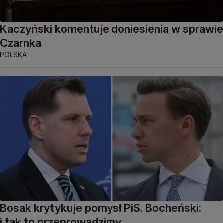
Kaczyński komentuje doniesienia w sprawie
Czarnka
POLSKA
Bosak krytykuje pomysł PiS. Bocheński:
i tak to przeprowadzimy