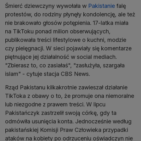
Śmierć dziewczyny wywołała w
Pakistanie
falę
protestów, do rodziny płynęły kondolencję, ale też
nie brakowało głosów potępienia. 17-latka miała
na TikToku ponad milion obserwujących,
publikowała treści lifestylowe o kuchni, modzie
czy pielęgnacji. W sieci pojawiały się komentarze
piętnujące jej działalność w social mediach.
"Zbierasz to, co zasiałaś", "zasłużyła, szargała
islam" - cytuje stacja CBS News.
Rząd Pakistanu kilkakrotnie zawieszał działanie
TikToka z obawy o to, że promuje ona niemoralne
lub niezgodne z prawem treści. W lipcu
Pakistańczyk zastrzelił swoją córkę, gdy ta
odmówiła usunięcia konta. Jednocześnie według
pakistańskiej Komisji Praw Człowieka przypadki
ataków na kobiety po odrzuceniu oświadczyn nie