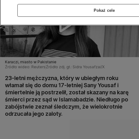
Pokaż cele
Karaczi, miasto w Pakistanie
Źródło wideo: Reuters
Źródło zdj. gł.: Sidra Yousafzai/X
23-letni mężczyzna, który w ubiegłym roku
włamał się do domu 17-letniej Sany Yousaf i
śmiertelnie ją postrzelił, został skazany na karę
śmierci przez sąd w Islamabadzie. Niedługo po
zabójstwie zeznał śledczym, że wielokrotnie
odrzucała jego zaloty.