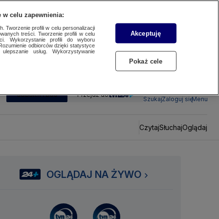
 w celu zapewnienia:
 Tworzenie profili w celu personalizacji
Akceptuję
wanych treści. Tworzenie profili w celu
ci. Wykorzystanie profili do wyboru
Rozumienie odbiorców dzięki statystyce
ulepszanie usług. Wykorzystywanie
Pokaż cele
SUBSKRYBUJ
Przejdź do
Szukaj
Zaloguj się
Menu
Czytaj
Słuchaj
Oglądaj
OGLĄDAJ NA ŻYWO