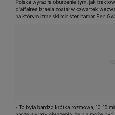
Polska wyraziła oburzenie tym, jak trakto
d'affaires Izraela został w czwartek wez
na którym izraelski minister Itamar Ben Gw
- To była bardzo krótka rozmowa, 10-15 m
nasze wyrazy oburzenia, że nie może być z