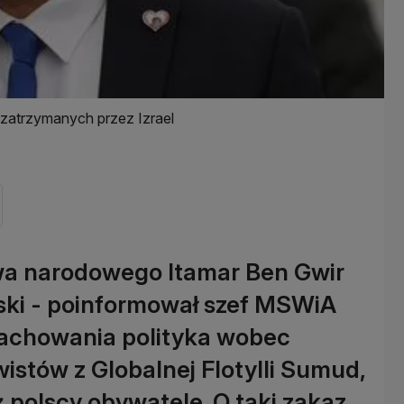
zatrzymanych przez Izrael
twa narodowego Itamar Ben Gwir
olski - poinformował szef MSWiA
 zachowania polityka wobec
istów z Globalnej Flotylli Sumud,
ż polscy obywatele. O taki zakaz