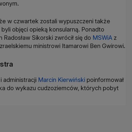
rwonym.
że w czwartek zostali wypuszczeni także
byli objęci opieką konsularną. Ponadto
h Radosław Sikorski zwrócił się do
MSWiA
z
zraelskiemu ministrowi Itamarowi Ben Gwirowi.
istra
 administracji
Marcin Kierwiński
poinformował
ityka do wykazu cudzoziemców, których pobyt