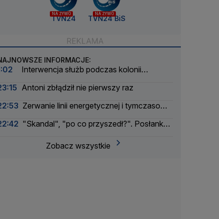
NA ŻYWO
NA ŻYWO
TVN24
TVN24 BiS
NAJNOWSZE INFORMACJE:
1:02
Interwencja służb podczas kolonii
żeglarskiej. Z wody wyciągnięto ponad 30 osób
23:15
Antoni zbłądził nie pierwszy raz
22:53
Zerwanie linii energetycznej i tymczasowa
awaria prądu. Incydent bada Żandarmeria
22:42
"Skandal", "po co przyszedł?". Posłanka
Wojskowa
PiS krytykuje Morawieckiego i publikuje nagranie
Zobacz wszystkie