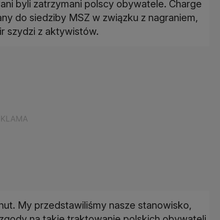
wani byli zatrzymani polscy obywatele. Charge
wany do siedziby MSZ w związku z nagraniem,
ir szydzi z aktywistów.
inut. My przedstawiliśmy nasze stanowisko,
gody na takie traktowanie polskich obywateli.