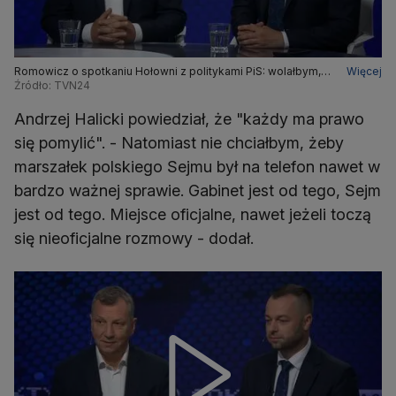
Romowicz o spotkaniu Hołowni z politykami PiS: wolałbym,
Więcej
żeby spotkał się w Sejmie
Źródło: TVN24
Andrzej Halicki powiedział, że "każdy ma prawo
się pomylić". - Natomiast nie chciałbym, żeby
marszałek polskiego Sejmu był na telefon nawet w
bardzo ważnej sprawie. Gabinet jest od tego, Sejm
jest od tego. Miejsce oficjalne, nawet jeżeli toczą
się nieoficjalne rozmowy - dodał.