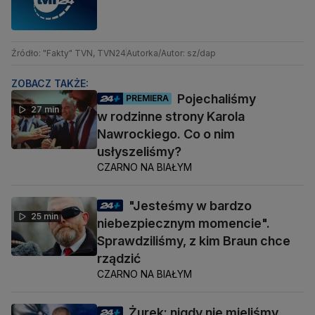
Źródło: "Fakty" TVN, TVN24
Autorka/Autor: sz/dap
ZOBACZ TAKŻE:
Pojechaliśmy
PREMIERA
27 min
w rodzinne strony Karola
Nawrockiego. Co o nim
usłyszeliśmy?
CZARNO NA BIAŁYM
"Jesteśmy w bardzo
25 min
niebezpiecznym momencie".
Sprawdziliśmy, z kim Braun chce
rządzić
CZARNO NA BIAŁYM
Żurek: nigdy nie mieliśmy