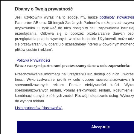
Dbamy o Twoją prywatność
Jeśli użytkownik wyrazi na to zgodę, my, nasze
podmioty stowarzys
Partnerów IAB oraz
30
innych Zaufanych Partnerów może przechowywa
użytkownika i uzyskiwać do nich dostęp w celu zapewnienia bardzi
przeglądania. Odbywa się to poprzez przetwarzanie danych os
przeglądania przechowywanych w plikach cookie. Użytkownik może udzie
POLSKA
się przetwarzaniu w oparciu o uzasadniony interes w dowolnym momencie
plików cookie i reklam”.
O czym Hołownia rozmawiał z PiS?
Polityka Prywatności
Nieoficjalne ustalenia "Faktów" TVN
Wraz z naszymi partnerami przetwarzamy dane w celu zapewnienia:
Przechowywanie informacji na urządzeniu lub dostęp do nich. Tworzeni
6.07.2025, 20:02
treści. Wykorzystywanie profili w celu doboru spersonalizowanych tr
spersonalizowanych reklam. Pomiar efektywności treści. Wyko
Posłuchaj artykułu
spersonalizowanych reklam. Pomiar efektywności reklam. Rozumienie o
Czyta lektor AI
kombinacji danych z różnych źródeł. Rozwój i ulepszanie usług. Wykor
do wyboru reklam.
Lista partnerów (dostawców)
Akceptuję