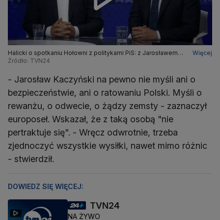
Halicki o spotkaniu Hołowni z politykami PiS: z Jarosławem
Więcej
Kaczyńskim się nie negocjuje
Źródło: TVN24
- Jarosław Kaczyński na pewno nie myśli ani o
bezpieczeństwie, ani o ratowaniu Polski. Myśli o
rewanżu, o odwecie, o żądzy zemsty - zaznaczył
europoseł. Wskazał, że z taką osobą "nie
pertraktuje się". - Wręcz odwrotnie, trzeba
zjednoczyć wszystkie wysiłki, nawet mimo różnic
- stwierdził.
DOWIEDZ SIĘ WIĘCEJ:
TVN24
NA ŻYWO