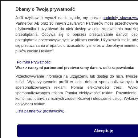
Dbamy o Twoją prywatność
Jeśli użytkownik wyrazi na to zgodę, my, nasze
podmioty stowarzys
Partnerów IAB oraz
30
innych Zaufanych Partnerów może przechowywa
użytkownika i uzyskiwać do nich dostęp w celu zapewnienia bardzi
przeglądania. Odbywa się to poprzez przetwarzanie danych os
przeglądania przechowywanych w plikach cookie. Użytkownik może udzie
POLSKA
się przetwarzaniu w oparciu o uzasadniony interes w dowolnym momencie
plików cookie i reklam”.
Marta Kaczyńska nie zatańczy
Polityka Prywatności
z gwiazdami
Wraz z naszymi partnerami przetwarzamy dane w celu zapewnienia:
Przechowywanie informacji na urządzeniu lub dostęp do nich. Tworzeni
11.01.2008, 18:42
Aktualizacja:
11.01.2008, 21:40
treści. Wykorzystywanie profili w celu doboru spersonalizowanych tr
spersonalizowanych reklam. Pomiar efektywności treści. Wyko
spersonalizowanych reklam. Pomiar efektywności reklam. Rozumienie o
Udostępnij
kombinacji danych z różnych źródeł. Rozwój i ulepszanie usług. Wykor
do wyboru reklam.
Lista partnerów (dostawców)
Akceptuję