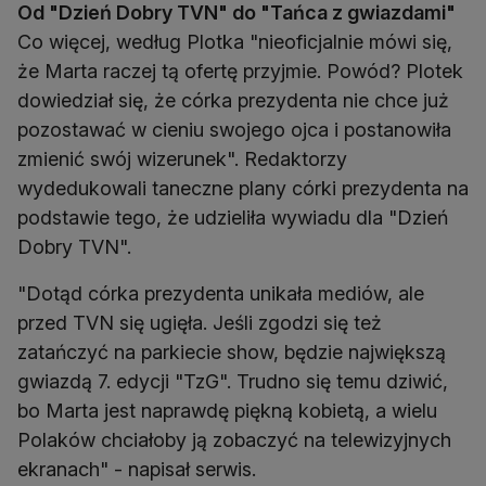
Od "Dzień Dobry TVN" do "Tańca z gwiazdami"
Co więcej, według Plotka "nieoficjalnie mówi się,
że Marta raczej tą ofertę przyjmie. Powód? Plotek
dowiedział się, że córka prezydenta nie chce już
pozostawać w cieniu swojego ojca i postanowiła
zmienić swój wizerunek". Redaktorzy
wydedukowali taneczne plany córki prezydenta na
podstawie tego, że udzieliła wywiadu dla "Dzień
Dobry TVN".
"Dotąd córka prezydenta unikała mediów, ale
przed TVN się ugięła. Jeśli zgodzi się też
zatańczyć na parkiecie show, będzie największą
gwiazdą 7. edycji "TzG". Trudno się temu dziwić,
bo Marta jest naprawdę piękną kobietą, a wielu
Polaków chciałoby ją zobaczyć na telewizyjnych
ekranach" - napisał serwis.