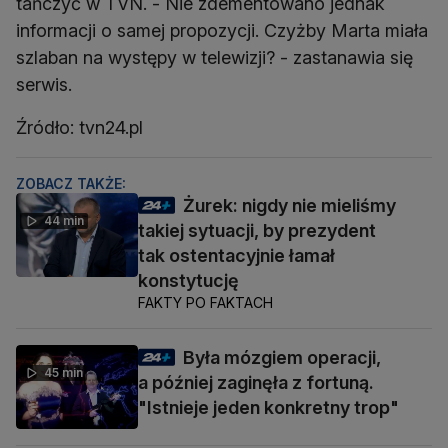
tańczyć w TVN. - Nie zdementowano jednak
informacji o samej propozycji. Czyżby Marta miała
szlaban na występy w telewizji? - zastanawia się
serwis.
Źródło: tvn24.pl
ZOBACZ TAKŻE:
Żurek: nigdy nie mieliśmy
44 min
takiej sytuacji, by prezydent
tak ostentacyjnie łamał
konstytucję
FAKTY PO FAKTACH
Była mózgiem operacji,
45 min
a później zaginęła z fortuną.
"Istnieje jeden konkretny trop"