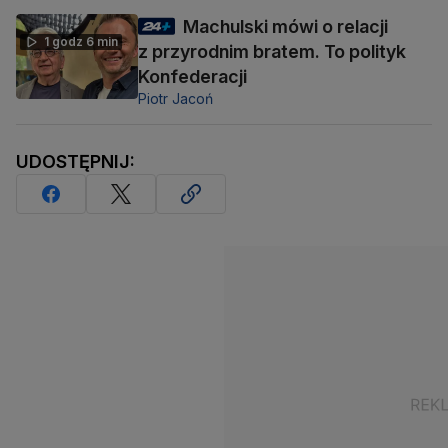
Machulski mówi o relacji
1 godz 6 min
z przyrodnim bratem. To polityk
Konfederacji
Piotr Jacoń
UDOSTĘPNIJ: