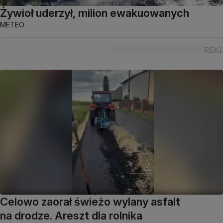
Żywioł uderzył, milion ewakuowanych
METEO
Celowo zaorał świeżo wylany asfalt
na drodze. Areszt dla rolnika