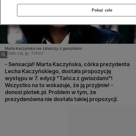
Pokaż cele
Marta Kaczyńska nie zatańczy z gwiazdami
Źródło zdj. gł.: TVN24
- Sensacja!! Marta Kaczyńska, córka prezydenta
Lecha Kaczyńskiego, dostała propozycję
występu w 7. edycji "Tańca z gwiazdami"!
Wszystko na to wskazuje, że ją przyjmie! -
donosi plotek.pl. Problem w tym, że
prezydenówna nie dostała takiej propozycji.