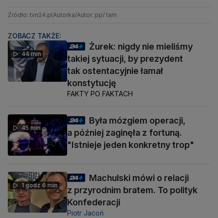
Źródło: tvn24.pl
Autorka/Autor: pp/ tam
ZOBACZ TAKŻE:
Żurek: nigdy nie mieliśmy
44 min
takiej sytuacji, by prezydent
tak ostentacyjnie łamał
konstytucję
FAKTY PO FAKTACH
Była mózgiem operacji,
45 min
a później zaginęła z fortuną.
"Istnieje jeden konkretny trop"
Machulski mówi o relacji
1 godz 6 min
z przyrodnim bratem. To polityk
Konfederacji
Piotr Jacoń