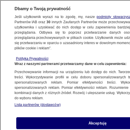
Dbamy o Twoją prywatność
Jeśli użytkownik wyrazi na to zgodę, my, nasze
podmioty stowarzys
Partnerów IAB oraz
30
innych Zaufanych Partnerów może przechowywa
użytkownika i uzyskiwać do nich dostęp w celu zapewnienia bardzi
przeglądania. Odbywa się to poprzez przetwarzanie danych os
przeglądania przechowywanych w plikach cookie. Użytkownik może udzie
POLSKA
się przetwarzaniu w oparciu o uzasadniony interes w dowolnym momencie
plików cookie i reklam”.
Małpia ospa w Polsce. Kolejne
Polityka Prywatności
potwierdzone przypadki
Wraz z naszymi partnerami przetwarzamy dane w celu zapewnienia:
Przechowywanie informacji na urządzeniu lub dostęp do nich. Tworzeni
15.06.2022, 17:43
treści. Wykorzystywanie profili w celu doboru spersonalizowanych tr
spersonalizowanych reklam. Pomiar efektywności treści. Wyko
spersonalizowanych reklam. Pomiar efektywności reklam. Rozumienie o
Udostępnij
kombinacji danych z różnych źródeł. Rozwój i ulepszanie usług. Wykor
do wyboru reklam.
Lista partnerów (dostawców)
Akceptuję