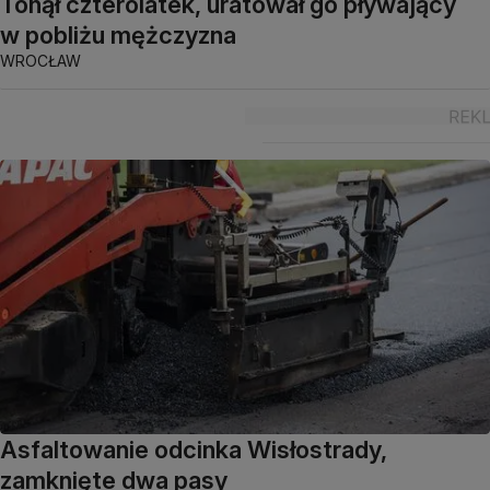
Tonął czterolatek, uratował go pływający
w pobliżu mężczyzna
WROCŁAW
Asfaltowanie odcinka Wisłostrady,
zamknięte dwa pasy