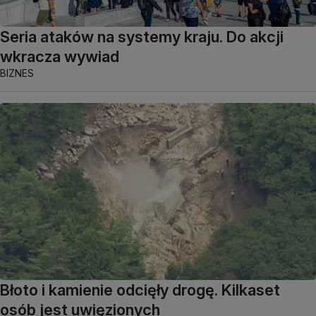
Seria ataków na systemy kraju. Do akcji
wkracza wywiad
BIZNES
Błoto i kamienie odcięły drogę. Kilkaset
osób jest uwięzionych