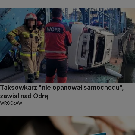
Taksówkarz "nie opanował samochodu",
zawisł nad Odrą
WROCŁAW