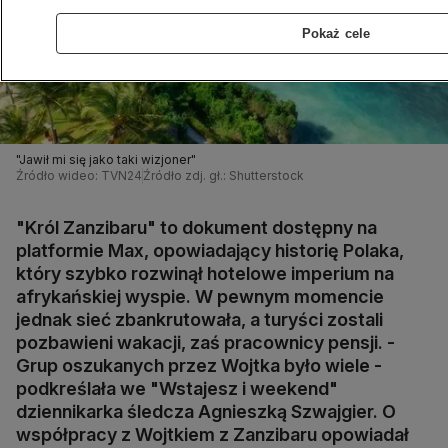
Pokaż cele
"Jawił mi się jako taki wizjoner"
Źródło wideo: TVN24
Źródło zdj. gł.: Shutterstock
"Król Zanzibaru" to dokument dostępny na
platformie Max, opowiadający historię Polaka,
który szybko rozwinął hotelowe imperium na
afrykańskiej wyspie. W pewnym momencie
jednak sieć zbankrutowała, a turyści zostali
pozbawieni wakacji, zaś pracownicy pensji. -
Grup oszukanych przez Wojtka było wiele -
podkreślała we "Wstajesz i weekend"
dziennikarka śledcza Agnieszką Szwajgier. O
współpracy z Wojtkiem z Zanzibaru opowiadał