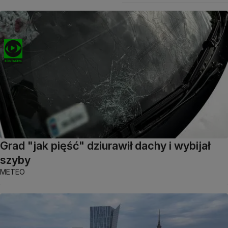
Grad "jak pięść" dziurawił dachy i wybijał
szyby
METEO