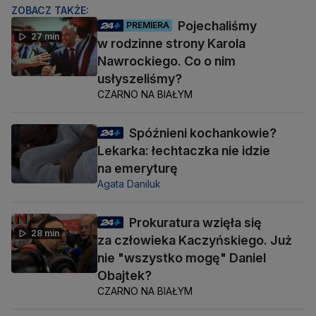
ZOBACZ TAKŻE:
Pojechaliśmy
PREMIERA
27 min
w rodzinne strony Karola
Nawrockiego. Co o nim
usłyszeliśmy?
CZARNO NA BIAŁYM
Spóźnieni kochankowie?
Lekarka: łechtaczka nie idzie
na emeryturę
Agata Daniluk
Prokuratura wzięła się
28 min
za człowieka Kaczyńskiego. Już
nie "wszystko mogę" Daniel
Obajtek?
CZARNO NA BIAŁYM