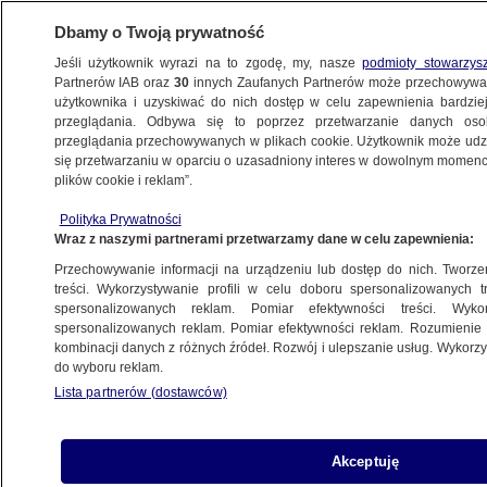
Dbamy o Twoją prywatność
Jeśli użytkownik wyrazi na to zgodę, my, nasze
podmioty stowarzys
Partnerów IAB oraz
30
innych Zaufanych Partnerów może przechowywa
użytkownika i uzyskiwać do nich dostęp w celu zapewnienia bardzi
przeglądania. Odbywa się to poprzez przetwarzanie danych os
przeglądania przechowywanych w plikach cookie. Użytkownik może udzie
POLSKA
się przetwarzaniu w oparciu o uzasadniony interes w dowolnym momencie
plików cookie i reklam”.
Genialny wizjoner czy sprytny oszust?
Polityka Prywatności
"Król Zanzibaru" na platformie Max
Wraz z naszymi partnerami przetwarzamy dane w celu zapewnienia:
Przechowywanie informacji na urządzeniu lub dostęp do nich. Tworzeni
30.06.2024, 06:41
treści. Wykorzystywanie profili w celu doboru spersonalizowanych tr
spersonalizowanych reklam. Pomiar efektywności treści. Wyko
spersonalizowanych reklam. Pomiar efektywności reklam. Rozumienie o
Udostępnij
kombinacji danych z różnych źródeł. Rozwój i ulepszanie usług. Wykor
do wyboru reklam.
Lista partnerów (dostawców)
Akceptuję