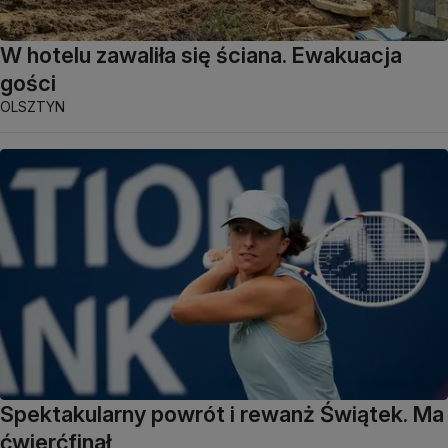
W hotelu zawaliła się ściana. Ewakuacja
gości
OLSZTYN
Spektakularny powrót i rewanż Świątek. Ma
ćwierćfinał