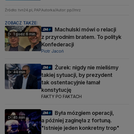
Źródło: tvn24.pl, PAP
Autorka/Autor: pp//mrz
ZOBACZ TAKŻE:
Machulski mówi o relacji
1 godz 6 min
z przyrodnim bratem. To polityk
Konfederacji
Piotr Jacoń
Żurek: nigdy nie mieliśmy
44 min
takiej sytuacji, by prezydent
tak ostentacyjnie łamał
konstytucję
FAKTY PO FAKTACH
Była mózgiem operacji,
45 min
a później zaginęła z fortuną.
"Istnieje jeden konkretny trop"