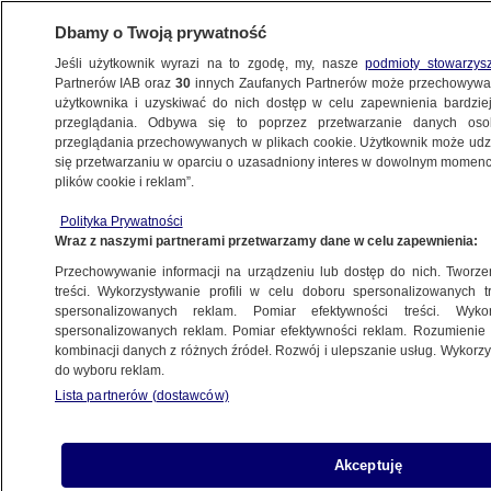
Dbamy o Twoją prywatność
Jeśli użytkownik wyrazi na to zgodę, my, nasze
podmioty stowarzys
Partnerów IAB oraz
30
innych Zaufanych Partnerów może przechowywa
użytkownika i uzyskiwać do nich dostęp w celu zapewnienia bardzi
przeglądania. Odbywa się to poprzez przetwarzanie danych os
przeglądania przechowywanych w plikach cookie. Użytkownik może udzie
POLSKA
się przetwarzaniu w oparciu o uzasadniony interes w dowolnym momencie
plików cookie i reklam”.
Prezydent dokonał zmiany w składzie neo-
Polityka Prywatności
KRS i wręczył nominacje sędziowskie
Wraz z naszymi partnerami przetwarzamy dane w celu zapewnienia:
Przechowywanie informacji na urządzeniu lub dostęp do nich. Tworzeni
25.01.2024, 14:25
treści. Wykorzystywanie profili w celu doboru spersonalizowanych tr
spersonalizowanych reklam. Pomiar efektywności treści. Wyko
spersonalizowanych reklam. Pomiar efektywności reklam. Rozumienie o
Udostępnij
kombinacji danych z różnych źródeł. Rozwój i ulepszanie usług. Wykor
do wyboru reklam.
Lista partnerów (dostawców)
Akceptuję