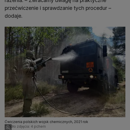
rażenia. – Zwracamy uwagę na praktyczne
przećwiczenie i sprawdzanie tych procedur –
dodaje.
Ćwiczenia polskich wojsk chemicznych, 2021 rok
Źródło zdjęcia: 4 pchem