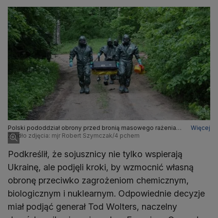
Polski pododdział obrony przed bronią masowego rażenia
Więcej
na ćwiczeniach w 2019 roku
Źródło zdjęcia: mjr Robert Szymczak/4 pchem
Podkreślił, że sojusznicy nie tylko wspierają
Ukrainę, ale podjęli kroki, by wzmocnić własną
obronę przeciwko zagrożeniom chemicznym,
biologicznym i nuklearnym. Odpowiednie decyzje
miał podjąć generał Tod Wolters, naczelny