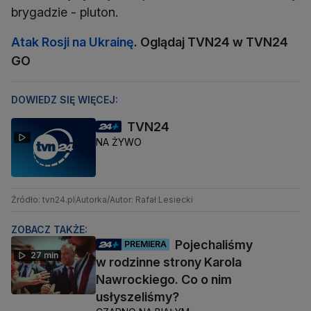
brygadzie - pluton.
Atak Rosji na Ukrainę
. Oglądaj TVN24 w TVN24
GO
DOWIEDZ SIĘ WIĘCEJ:
TVN24
NA ŻYWO
Źródło: tvn24.pl
Autorka/Autor: Rafał Lesiecki
ZOBACZ TAKŻE:
Pojechaliśmy
PREMIERA
27 min
w rodzinne strony Karola
Nawrockiego. Co o nim
usłyszeliśmy?