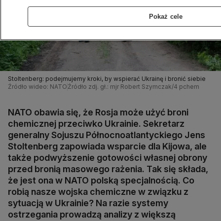
Pokaż cele
Stoltenberg: podejmujemy kroki, by wspierać Ukrainę i bronić siebie
Źródło wideo: NATO
Źródło zdj. gł.: mjr Robert Szymczak/4 pchem
NATO obawia się, że Rosja może użyć broni
chemicznej przeciwko Ukrainie. Sekretarz
generalny Sojuszu Północnoatlantyckiego Jens
Stoltenberg zapowiada wsparcie dla Kijowa, ale
także podwyższenie gotowości własnej obrony
przed bronią masowego rażenia. Tak się składa,
że jest ona w NATO polską specjalnością. Co
robią nasze wojska chemiczne w związku z
sytuacją w Ukrainie? Na razie systemy
ostrzegania prowadzą analizy z większą