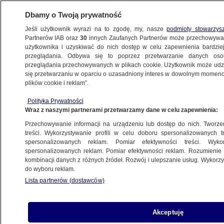
Dbamy o Twoją prywatność
Jeśli użytkownik wyrazi na to zgodę, my, nasze
podmioty stowarzys
Partnerów IAB oraz
30
innych Zaufanych Partnerów może przechowywa
użytkownika i uzyskiwać do nich dostęp w celu zapewnienia bardzi
przeglądania. Odbywa się to poprzez przetwarzanie danych os
przeglądania przechowywanych w plikach cookie. Użytkownik może udzie
POLSKA
się przetwarzaniu w oparciu o uzasadniony interes w dowolnym momencie
plików cookie i reklam”.
Broń chemiczna. Obrona przed nią
Polityka Prywatności
to polska specjalność w NATO
Wraz z naszymi partnerami przetwarzamy dane w celu zapewnienia:
Przechowywanie informacji na urządzeniu lub dostęp do nich. Tworzeni
29.03.2022, 07:51
treści. Wykorzystywanie profili w celu doboru spersonalizowanych tr
spersonalizowanych reklam. Pomiar efektywności treści. Wyko
spersonalizowanych reklam. Pomiar efektywności reklam. Rozumienie o
Udostępnij
kombinacji danych z różnych źródeł. Rozwój i ulepszanie usług. Wykor
do wyboru reklam.
Lista partnerów (dostawców)
Akceptuję