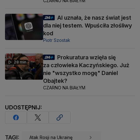
CZARNO NA BIAŁYM
AI uznała, że nasz świat jest
dla niej testem. Wpuściła złośliwy
kod
Piotr Szostak
Prokuratura wzięła się
28 min
za człowieka Kaczyńskiego. Już
nie "wszystko mogę" Daniel
Obajtek?
CZARNO NA BIAŁYM
UDOSTĘPNIJ:
TAGI:
Atak Rosji na Ukrainę