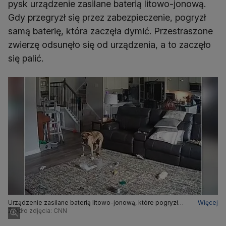
pysk urządzenie zasilane baterią litowo-jonową.
Gdy przegryzł się przez zabezpieczenie, pogryzł
samą baterię, która zaczęła dymić. Przestraszone
zwierzę odsunęło się od urządzenia, a to zaczęło
się palić.
Urządzenie zasilane baterią litowo-jonową, które pogryzł
Więcej
pies zaczęło dymić
Źródło zdjęcia: CNN