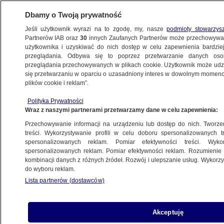
Dbamy o Twoją prywatność
Jeśli użytkownik wyrazi na to zgodę, my, nasze
podmioty stowarzys
Partnerów IAB oraz
30
innych Zaufanych Partnerów może przechowywa
użytkownika i uzyskiwać do nich dostęp w celu zapewnienia bardzi
przeglądania. Odbywa się to poprzez przetwarzanie danych os
przeglądania przechowywanych w plikach cookie. Użytkownik może udzie
ŚWIAT
się przetwarzaniu w oparciu o uzasadniony interes w dowolnym momencie
plików cookie i reklam”.
Pies pogryzł baterię, zapalił się dywan
Polityka Prywatności
Wraz z naszymi partnerami przetwarzamy dane w celu zapewnienia:
16.10.2025, 10:01
Przechowywanie informacji na urządzeniu lub dostęp do nich. Tworzeni
treści. Wykorzystywanie profili w celu doboru spersonalizowanych tr
Posłuchaj artykułu
spersonalizowanych reklam. Pomiar efektywności treści. Wyko
Czyta lektor AI
spersonalizowanych reklam. Pomiar efektywności reklam. Rozumienie o
kombinacji danych z różnych źródeł. Rozwój i ulepszanie usług. Wykor
do wyboru reklam.
Lista partnerów (dostawców)
Akceptuję