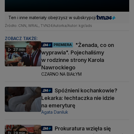
Ten i inne materiały obejrzysz w subskrypcji
Źródło: CNN, WRAL, TVN24
Autorka/Autor: kgr/ads
ZOBACZ TAKŻE:
"Żenada, co on
PREMIERA
27 min
wyprawia". Pojechaliśmy
w rodzinne strony Karola
Nawrockiego
CZARNO NA BIAŁYM
Spóźnieni kochankowie?
Lekarka: łechtaczka nie idzie
na emeryturę
Agata Daniluk
Prokuratura wzięła się
28 min