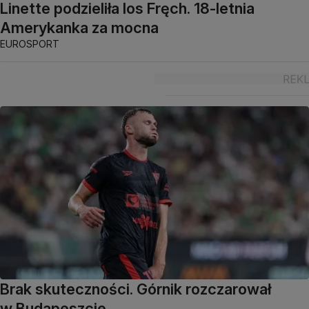
Linette podzieliła los Fręch. 18-letnia
Amerykanka za mocna
EUROSPORT
Brak skuteczności. Górnik rozczarował
w Budapeszcie