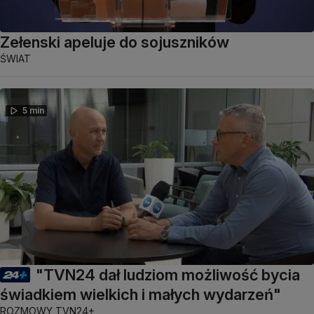
Zełenski apeluje do sojuszników
ŚWIAT
5 min
"TVN24 dał ludziom możliwość bycia
świadkiem wielkich i małych wydarzeń"
ROZMOWY TVN24+