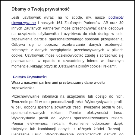
Dbamy o Twoją prywatność
SUBSKRYBUJ
Jeśli użytkownik wyrazi na to zgodę, my, nasze
podmioty
stowarzyszone
i naszych
161
Zaufanych Partnerów IAB oraz
30
LUBLIN
innych Zaufanych Partnerów może przechowywać dane osobowe
na urządzeniu użytkownika i uzyskiwać do nich dostęp w celu
Tragiczny wypadek. Zginęła 18-latka, 19-
zapewnienia bardziej spersonalizowanego sposobu przeglądania.
latek walczy o życie
Odbywa się to poprzez przetwarzanie danych osobowych
zebranych z danych przeglądania przechowywanych w plikach
cookie. Użytkownik może udzielić/wycofać zgodę i sprzeciwić się
23.03.2025, 13:47
przetwarzaniu w oparciu o uzasadniony interes w dowolnym
momencie, klikając przycisk „Ustawienia plików cookie i reklam”.
Udostępnij
Polityka Prywatności
Wraz z naszymi partnerami przetwarzamy dane w celu
zapewnienia:
Przechowywanie informacji na urządzeniu lub dostęp do nich.
Tworzenie profili w celu personalizacji treści. Wykorzystywanie profili
w celu doboru spersonalizowanych treści. Tworzenie profili w celu
spersonalizowanych reklam. Pomiar efektywności treści.
Wykorzystanie profili do wyboru spersonalizowanych reklam.
Pomiar efektywności reklam. Rozumienie odbiorców dzięki
statystyce lub kombinacji danych z różnych źródeł. Rozwój i
ulepszanie usług. Wykorzystywanie ograniczonych danych do