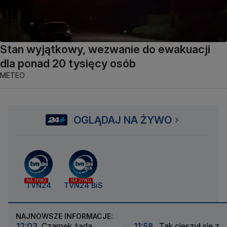
Stan wyjątkowy, wezwanie do ewakuacji
dla ponad 20 tysięcy osób
METEO
OGLĄDAJ NA ŻYWO
NA ŻYWO
NA ŻYWO
TVN24
TVN24 BiS
NAJNOWSZE INFORMACJE:
12:03
Czarnek żąda,
11:58
Tak cieszył się z