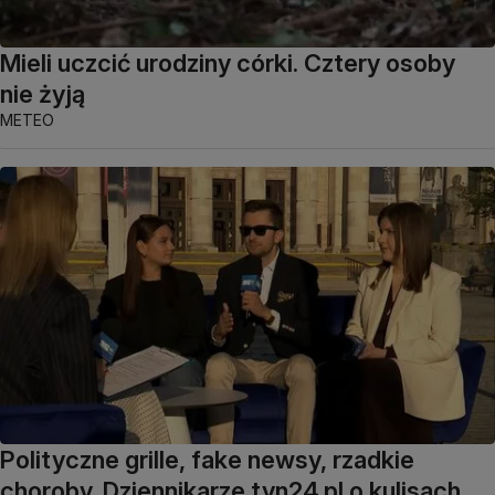
Mieli uczcić urodziny córki. Cztery osoby
nie żyją
METEO
Polityczne grille, fake newsy, rzadkie
choroby. Dziennikarze tvn24.pl o kulisach