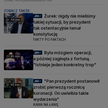
Źródło: tvn24.pl
Autorka/Autor: mm
ZOBACZ TAKŻE:
Żurek: nigdy nie mieliśmy
44 min
takiej sytuacji, by prezydent
tak ostentacyjnie łamał
konstytucję
FAKTY PO FAKTACH
Była mózgiem operacji,
45 min
a później zaginęła z fortuną.
"Istnieje jeden konkretny trop"
"Pan prezydent postanowił
55 min
zrobić pierwszą rocznicę
koronacji. On uwielbia takie
wydarzenia"
KAWA NA ŁAWĘ