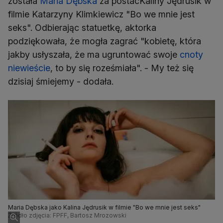
została
Maria Dębska
za postacKaliny Jędrusik w
filmie Katarzyny Klimkiewicz "Bo we mnie jest
seks". Odbierając statuetkę, aktorka
podziękowała, że mogła zagrać "kobietę, która
jakby usłyszała, że ma ugruntować swoje
cnoty
niewieście
, to by się roześmiała". - My też się
dzisiaj śmiejemy - dodała.
Maria Dębska jako Kalina Jędrusik w filmie "Bo we mnie jest seks"
Źródło zdjęcia: FPFF, Bartosz Mrozowski