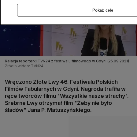
Pokaż cele
Relacja reporterki TVN24 z festiwalu filmowego w Gdyni (25.09.2021)
Źródło wideo: TVN24
Wręczono Złote Lwy 46. Festiwalu Polskich
Filmów Fabularnych w Gdyni. Nagroda trafiła w
ręce twórców filmu "Wszystkie nasze strachy".
Srebrne Lwy otrzymał film "Żeby nie było
śladów" Jana P. Matuszyńskiego.