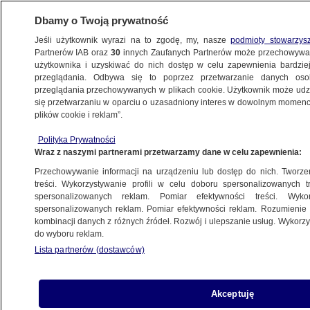
Dbamy o Twoją prywatność
Jeśli użytkownik wyrazi na to zgodę, my, nasze
podmioty stowarzys
Partnerów IAB oraz
30
innych Zaufanych Partnerów może przechowywa
użytkownika i uzyskiwać do nich dostęp w celu zapewnienia bardzi
przeglądania. Odbywa się to poprzez przetwarzanie danych os
przeglądania przechowywanych w plikach cookie. Użytkownik może udzie
46. FESTIWAL W GDYNI
się przetwarzaniu w oparciu o uzasadniony interes w dowolnym momencie
plików cookie i reklam”.
Festiwal filmowy w Gdyni 2021. Złote Lwy
Polityka Prywatności
dla filmu "Wszystkie nasze strachy"
Wraz z naszymi partnerami przetwarzamy dane w celu zapewnienia:
Przechowywanie informacji na urządzeniu lub dostęp do nich. Tworzeni
Tomasz-Marcin Wrona
treści. Wykorzystywanie profili w celu doboru spersonalizowanych tr
spersonalizowanych reklam. Pomiar efektywności treści. Wyko
25.09.2021, 21:32
spersonalizowanych reklam. Pomiar efektywności reklam. Rozumienie o
kombinacji danych z różnych źródeł. Rozwój i ulepszanie usług. Wykor
do wyboru reklam.
Udostępnij
Lista partnerów (dostawców)
Akceptuję