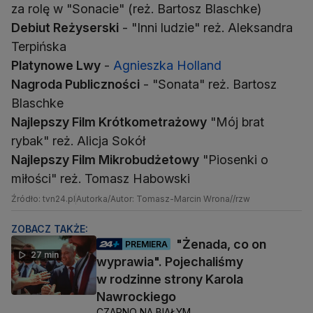
Debiut Reżyserski
- "Inni ludzie" reż. Aleksandra
Platynowe Lwy
-
Agnieszka Holland
Nagroda Publiczności
- "Sonata" reż. Bartosz
Najlepszy Film Krótkometrażowy
"Mój brat
Najlepszy Film Mikrobudżetowy
"Piosenki o
miłości" reż. Tomasz Habowski
Źródło: tvn24.pl
Autorka/Autor: Tomasz-Marcin Wrona//rzw
ZOBACZ TAKŻE:
"Żenada, co on
PREMIERA
27 min
wyprawia". Pojechaliśmy
w rodzinne strony Karola
Nawrockiego
CZARNO NA BIAŁYM