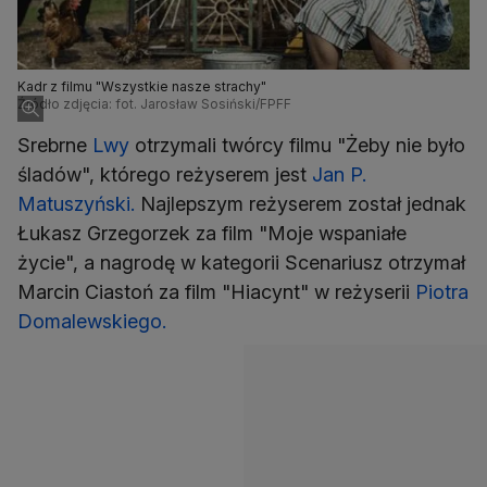
Kadr z filmu "Wszystkie nasze strachy"
Źródło zdjęcia: fot. Jarosław Sosiński/FPFF
Srebrne
Lwy
otrzymali twórcy filmu "Żeby nie było
śladów", którego reżyserem jest
Jan P.
Matuszyński.
Najlepszym reżyserem został jednak
Łukasz Grzegorzek za film "Moje wspaniałe
życie", a nagrodę w kategorii Scenariusz otrzymał
Marcin Ciastoń za film "Hiacynt" w reżyserii
Piotra
Domalewskiego.