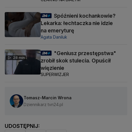
Spóźnieni kochankowie?
Lekarka: łechtaczka nie idzie
na emeryturę
Agata Daniluk
"Geniusz przestępstwa"
28 min
zrobił skok stulecia. Opuścił
więzienie
SUPERWIZJER
Tomasz-Marcin Wrona
Dziennikarz tvn24.pl
UDOSTĘPNIJ: