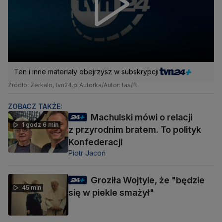
Ten i inne materiały obejrzysz w subskrypcji
Źródło: Zerkalo, tvn24.pl
Autorka/Autor: tas/ft
ZOBACZ TAKŻE:
Machulski mówi o relacji
1 godz 6 min
z przyrodnim bratem. To polityk
Konfederacji
Piotr Jacoń
Groziła Wojtyle, że "będzie
45 min
się w piekle smażył"