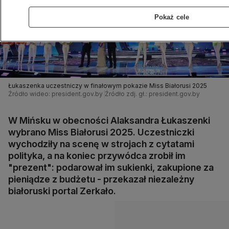
Pokaż cele
Łukaszenka uczestniczy w finałowym pokazie Miss Białorusi 2025
Źródło wideo: president.gov.by
Źródło zdj. gł.: president.gov.by
W Mińsku w obecności Alaksandra Łukaszenki
wybrano Miss Białorusi 2025. Uczestniczki
wychodziły na scenę w strojach z cytatami
polityka, a na koniec przywódca zrobił im
"prezent": podarował im sukienki, zakupione za
pieniądze z budżetu - przekazał niezależny
białoruski portal Zerkało.