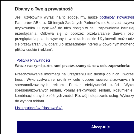
Dbamy o Twoją prywatność
Jeśli użytkownik wyrazi na to zgodę, my, nasze
podmioty stowarzys
Partnerów IAB oraz
30
innych Zaufanych Partnerów może przechowywa
użytkownika i uzyskiwać do nich dostęp w celu zapewnienia bardzi
przeglądania. Odbywa się to poprzez przetwarzanie danych os
przeglądania przechowywanych w plikach cookie. Użytkownik może udzie
ŚWIAT
się przetwarzaniu w oparciu o uzasadniony interes w dowolnym momencie
plików cookie i reklam”.
Cytaty z Łukaszenki na ubraniach.
Polityka Prywatności
Tak wybierali miss Białorusi
Wraz z naszymi partnerami przetwarzamy dane w celu zapewnienia:
Przechowywanie informacji na urządzeniu lub dostęp do nich. Tworzeni
13.09.2025, 12:52
treści. Wykorzystywanie profili w celu doboru spersonalizowanych tr
spersonalizowanych reklam. Pomiar efektywności treści. Wyko
Posłuchaj artykułu
spersonalizowanych reklam. Pomiar efektywności reklam. Rozumienie o
Czyta lektor AI
kombinacji danych z różnych źródeł. Rozwój i ulepszanie usług. Wykor
do wyboru reklam.
Lista partnerów (dostawców)
Akceptuję