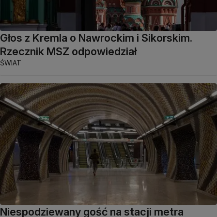
Głos z Kremla o Nawrockim i Sikorskim.
Rzecznik MSZ odpowiedział
ŚWIAT
Niespodziewany gość na stacji metra