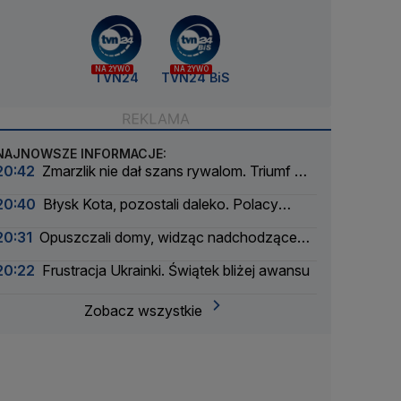
NA ŻYWO
NA ŻYWO
TVN24
TVN24 BiS
NAJNOWSZE INFORMACJE:
20:42
Zmarzlik nie dał szans rywalom. Triumf w
finale
20:40
Błysk Kota, pozostali daleko. Polacy
skakali w Courchevel
20:31
Opuszczali domy, widząc nadchodzące
płomienie
20:22
Frustracja Ukrainki. Świątek bliżej awansu
Zobacz wszystkie