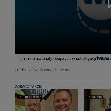
Ten i inne materiały obejrzysz w subskrypcji
Źródło: tvn24.pl
Autorka/Autor: pop
ZOBACZ TAKŻE:
1 godz 6 min
45 min