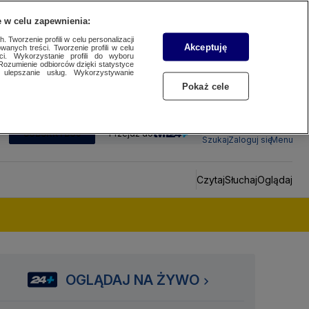
 w celu zapewnienia:
 Tworzenie profili w celu personalizacji
Akceptuję
wanych treści. Tworzenie profili w celu
ci. Wykorzystanie profili do wyboru
Rozumienie odbiorców dzięki statystyce
ulepszanie usług. Wykorzystywanie
Pokaż cele
SUBSKRYBUJ
Przejdź do
Szukaj
Zaloguj się
Menu
Czytaj
Słuchaj
Oglądaj
OGLĄDAJ NA ŻYWO