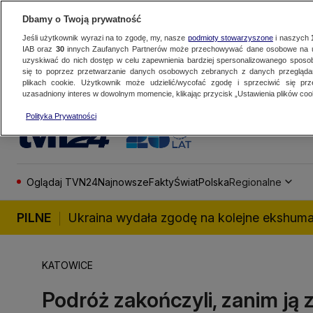
Dbamy o Twoją prywatność
Jeśli użytkownik wyrazi na to zgodę, my, nasze
podmioty stowarzyszone
i naszych
IAB oraz
30
innych Zaufanych Partnerów może przechowywać dane osobowe na ur
uzyskiwać do nich dostęp w celu zapewnienia bardziej spersonalizowanego sposo
się to poprzez przetwarzanie danych osobowych zebranych z danych przegląd
plikach cookie. Użytkownik może udzielić/wycofać zgodę i sprzeciwić się pr
uzasadniony interes w dowolnym momencie, klikając przycisk „Ustawienia plików cook
Polityka Prywatności
Oglądaj TVN24
Najnowsze
Fakty
Świat
Polska
Regionalne
PILNE
Ukraina wydała zgodę na kolejne ekshuma
KATOWICE
Podróż zakończyli, zanim ją