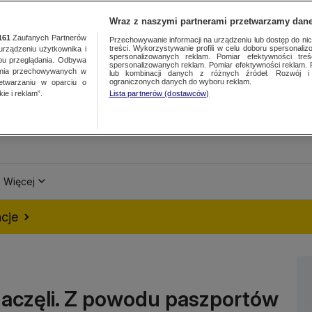
Wraz z naszymi partnerami przetwarzamy dane
161
Zaufanych Partnerów
Przechowywanie informacji na urządzeniu lub dostęp do nich.
treści. Wykorzystywanie profili w celu doboru spersonalizo
ządzeniu użytkownika i
spersonalizowanych reklam. Pomiar efektywności treś
bu przeglądania. Odbywa
spersonalizowanych reklam. Pomiar efektywności reklam. 
ania przechowywanych w
lub kombinacji danych z różnych źródeł. Rozwój i 
ograniczonych danych do wyboru reklam.
zetwarzaniu w oparciu o
ie i reklam”.
Lista partnerów (dostawców)
Więcej
cje
 zaczęli. Z powodu paszportów