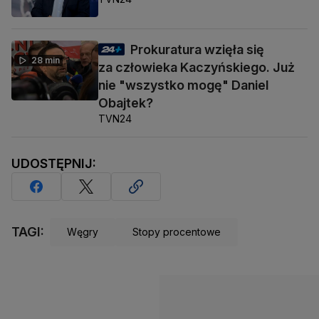
Prokuratura wzięła się
28 min
za człowieka Kaczyńskiego. Już
nie "wszystko mogę" Daniel
Obajtek?
TVN24
UDOSTĘPNIJ:
TAGI:
Węgry
Stopy procentowe