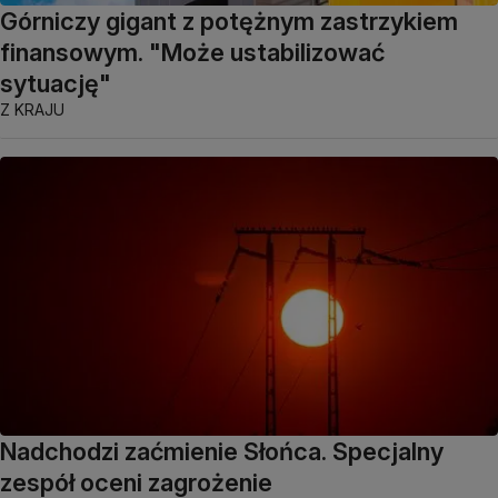
Górniczy gigant z potężnym zastrzykiem
finansowym. "Może ustabilizować
sytuację"
Z KRAJU
Nadchodzi zaćmienie Słońca. Specjalny
zespół oceni zagrożenie