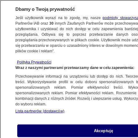
Dbamy o Twoją prywatność
Jeśli użytkownik wyrazi na to zgodę, my, nasze
podmioty stowarzys
Partnerów IAB oraz
30
innych Zaufanych Partnerów może przechowywa
BIZNES
użytkownika i uzyskiwać do nich dostęp w celu zapewnienia bardzi
przeglądania. Odbywa się to poprzez przetwarzanie danych os
przeglądania przechowywanych w plikach cookie. Użytkownik może udzie
ZE ŚWIATA
się przetwarzaniu w oparciu o uzasadniony interes w dowolnym momencie
plików cookie i reklam”.
Węgierska inflacja wciąż powyżej 20
Polityka Prywatności
procent. Najnowsze dane
Wraz z naszymi partnerami przetwarzamy dane w celu zapewnienia:
Przechowywanie informacji na urządzeniu lub dostęp do nich. Tworzeni
8.06.2023, 13:09
treści. Wykorzystywanie profili w celu doboru spersonalizowanych tr
spersonalizowanych reklam. Pomiar efektywności treści. Wyko
spersonalizowanych reklam. Pomiar efektywności reklam. Rozumienie o
Udostępnij
kombinacji danych z różnych źródeł. Rozwój i ulepszanie usług. Wykor
do wyboru reklam.
Lista partnerów (dostawców)
Akceptuję