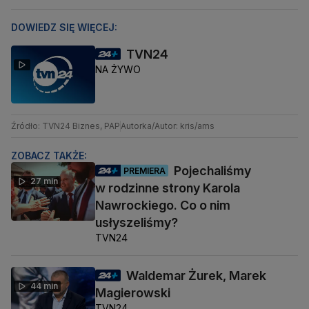
DOWIEDZ SIĘ WIĘCEJ:
TVN24
NA ŻYWO
Źródło: TVN24 Biznes, PAP
Autorka/Autor: kris/ams
ZOBACZ TAKŻE:
Pojechaliśmy
PREMIERA
27 min
w rodzinne strony Karola
Nawrockiego. Co o nim
usłyszeliśmy?
TVN24
Waldemar Żurek, Marek
44 min
Magierowski
TVN24