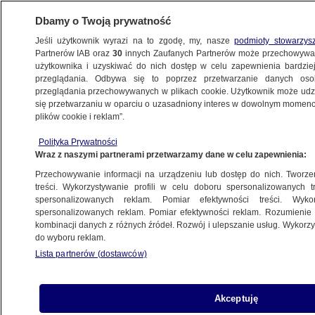
Dbamy o Twoją prywatność
Jeśli użytkownik wyrazi na to zgodę, my, nasze
podmioty stowarzys
Partnerów IAB oraz
30
innych Zaufanych Partnerów może przechowywa
BIZNES
użytkownika i uzyskiwać do nich dostęp w celu zapewnienia bardzi
przeglądania. Odbywa się to poprzez przetwarzanie danych os
przeglądania przechowywanych w plikach cookie. Użytkownik może udzie
ZE ŚWIATA
się przetwarzaniu w oparciu o uzasadniony interes w dowolnym momencie
plików cookie i reklam”.
Firmy w Belgii płaciły mniejsze podatki?
Polityka Prywatności
Bruksela wszczyna postępowanie
Wraz z naszymi partnerami przetwarzamy dane w celu zapewnienia:
Przechowywanie informacji na urządzeniu lub dostęp do nich. Tworzeni
3.02.2015, 14:34
treści. Wykorzystywanie profili w celu doboru spersonalizowanych tr
spersonalizowanych reklam. Pomiar efektywności treści. Wyko
spersonalizowanych reklam. Pomiar efektywności reklam. Rozumienie o
Udostępnij
kombinacji danych z różnych źródeł. Rozwój i ulepszanie usług. Wykor
do wyboru reklam.
Lista partnerów (dostawców)
Akceptuję