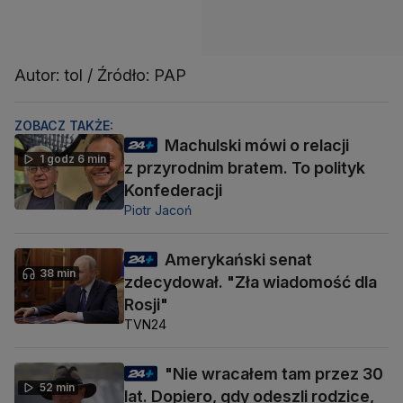
Autor: tol / Źródło: PAP
ZOBACZ TAKŻE:
Machulski mówi o relacji
1 godz 6 min
z przyrodnim bratem. To polityk
Konfederacji
Piotr Jacoń
Amerykański senat
38 min
zdecydował. "Zła wiadomość dla
Rosji"
TVN24
"Nie wracałem tam przez 30
52 min
lat. Dopiero, gdy odeszli rodzice,