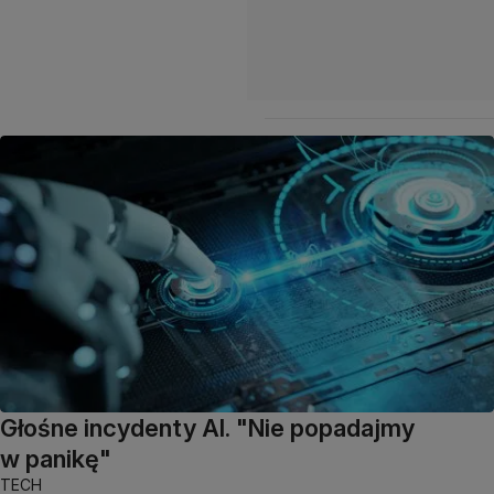
Głośne incydenty AI. "Nie popadajmy
w panikę"
TECH