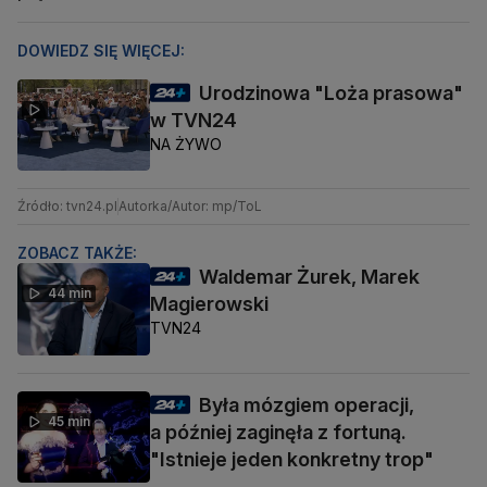
DOWIEDZ SIĘ WIĘCEJ:
Urodzinowa "Loża prasowa"
w TVN24
NA ŻYWO
Źródło: tvn24.pl
Autorka/Autor: mp/ToL
ZOBACZ TAKŻE:
Waldemar Żurek, Marek
44 min
Magierowski
TVN24
Była mózgiem operacji,
45 min
a później zaginęła z fortuną.
"Istnieje jeden konkretny trop"