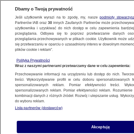
Dbamy o Twoją prywatność
Jeśli użytkownik wyrazi na to zgodę, my, nasze
podmioty stowarzys
Partnerów IAB oraz
30
innych Zaufanych Partnerów może przechowywa
BIZNES
użytkownika i uzyskiwać do nich dostęp w celu zapewnienia bardzi
przeglądania. Odbywa się to poprzez przetwarzanie danych os
przeglądania przechowywanych w plikach cookie. Użytkownik może udzie
Z KRAJU
się przetwarzaniu w oparciu o uzasadniony interes w dowolnym momencie
plików cookie i reklam”.
Duża wygrana w Eurojackpot w Polsce
Polityka Prywatności
Wraz z naszymi partnerami przetwarzamy dane w celu zapewnienia:
30.07.2024, 21:41
Przechowywanie informacji na urządzeniu lub dostęp do nich. Tworzeni
treści. Wykorzystywanie profili w celu doboru spersonalizowanych tr
Udostępnij
spersonalizowanych reklam. Pomiar efektywności treści. Wyko
spersonalizowanych reklam. Pomiar efektywności reklam. Rozumienie o
kombinacji danych z różnych źródeł. Rozwój i ulepszanie usług. Wykor
do wyboru reklam.
Lista partnerów (dostawców)
Akceptuję