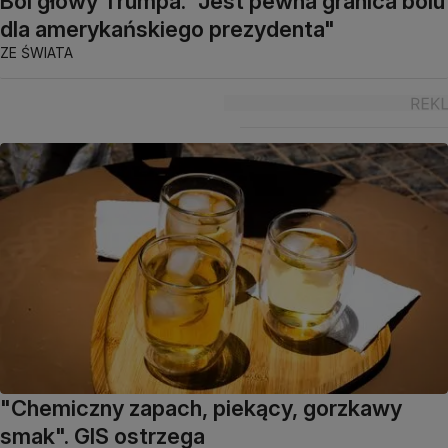
Ból głowy Trumpa. "Jest pewna granica bólu
dla amerykańskiego prezydenta"
ZE ŚWIATA
"Chemiczny zapach, piekący, gorzkawy
smak". GIS ostrzega