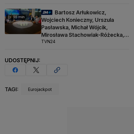
Bartosz Arłukowicz,
55 min
Wojciech Konieczny, Urszula
Pasławska, Michał Wójcik,
Mirosława Stachowiak-Różecka,
TVN24
Barbara Socha
UDOSTĘPNIJ:
TAGI:
Eurojackpot