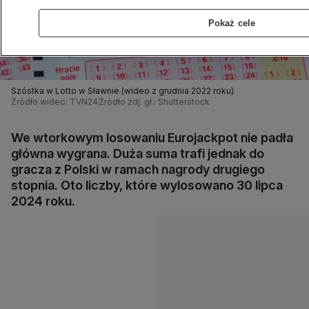
Pokaż cele
Szóstka w Lotto w Sławnie (wideo z grudnia 2022 roku)
Źródło wideo: TVN24
Źródło zdj. gł.: Shutterstock
We wtorkowym losowaniu Eurojackpot nie padła
główna wygrana. Duża suma trafi jednak do
gracza z Polski w ramach nagrody drugiego
stopnia. Oto liczby, które wylosowano 30 lipca
2024 roku.