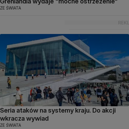
Grenlandia wydaje "mocne ostrzeżenie"
ZE ŚWIATA
Seria ataków na systemy kraju. Do akcji
wkracza wywiad
ZE ŚWIATA