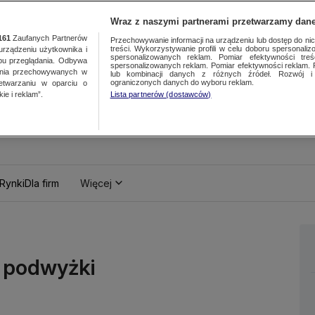
Wraz z naszymi partnerami przetwarzamy dane
161
Zaufanych Partnerów
Przechowywanie informacji na urządzeniu lub dostęp do nich.
treści. Wykorzystywanie profili w celu doboru spersonalizo
ządzeniu użytkownika i
spersonalizowanych reklam. Pomiar efektywności treś
bu przeglądania. Odbywa
spersonalizowanych reklam. Pomiar efektywności reklam. 
ania przechowywanych w
lub kombinacji danych z różnych źródeł. Rozwój i 
ograniczonych danych do wyboru reklam.
zetwarzaniu w oparciu o
ie i reklam”.
Lista partnerów (dostawców)
Rynki
Dla firm
Więcej
a podwyżki