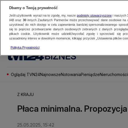
Dbamy o Twoją prywatność
Jeśli użytkownik wyrazi na to zgodę, my, nasze
podmioty stowarzyszone
i naszych
IAB oraz
30
innych Zaufanych Partnerów może przechowywać dane osobowe na ur
uzyskiwać do nich dostęp w celu zapewnienia bardziej spersonalizowanego sposo
się to poprzez przetwarzanie danych osobowych zebranych z danych przegląd
plikach cookie. Użytkownik może udzielić/wycofać zgodę i sprzeciwić się pr
uzasadniony interes w dowolnym momencie, klikając przycisk „Ustawienia plików cook
Polityka Prywatności
BIZNES
Oglądaj TVN24
Najnowsze
Notowania
Pieniądze
Nieruchomości
Z KRAJU
Płaca minimalna. Propozycj
25.05.2025, 15:42