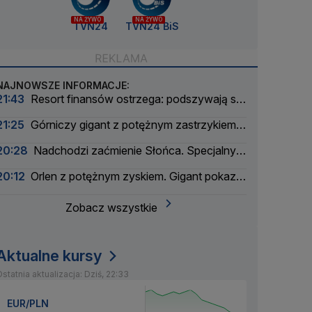
NA ŻYWO
NA ŻYWO
TVN24
TVN24 BiS
NAJNOWSZE INFORMACJE:
21:43
Resort finansów ostrzega: podszywają się
pod skarbówkę
21:25
Górniczy gigant z potężnym zastrzykiem
finansowym. "Może ustabilizować sytuację"
20:28
Nadchodzi zaćmienie Słońca. Specjalny
zespół oceni zagrożenie
20:12
Orlen z potężnym zyskiem. Gigant pokazał
wyniki
Zobacz wszystkie
Aktualne kursy
statnia aktualizacja: Dziś, 22:33
EUR/PLN