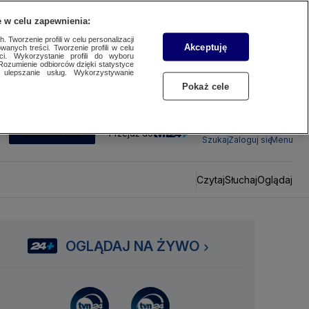
 w celu zapewnienia:
 Tworzenie profili w celu personalizacji
Akceptuję
wanych treści. Tworzenie profili w celu
ci. Wykorzystanie profili do wyboru
Rozumienie odbiorców dzięki statystyce
ulepszanie usług. Wykorzystywanie
Pokaż cele
SUBSKRYBUJ
Przejdź do
Szukaj
Zaloguj się
Menu
Czytaj
Słuchaj
Oglądaj
OGLĄDAJ NA ŻYWO