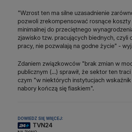
"Wzrost ten ma silne uzasadnienie zarówn
pozwoli zrekompensować rosnące koszty ży
minimalnej do przeciętnego wynagrodzenia 
zjawisko tzw. pracujących biednych, czyl
pracy, nie pozwalają na godne życie" - wy
Zdaniem związkowców "brak zmian w mod
publicznym (...) sprawił, że sektor ten tra
czym "w niektórych instytucjach wskaźnik
nabory kończą się fiaskiem".
DOWIEDZ SIĘ WIĘCEJ:
TVN24