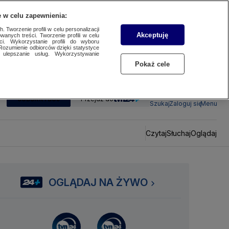
 w celu zapewnienia:
 Tworzenie profili w celu personalizacji
Akceptuję
wanych treści. Tworzenie profili w celu
ci. Wykorzystanie profili do wyboru
Rozumienie odbiorców dzięki statystyce
ulepszanie usług. Wykorzystywanie
Pokaż cele
SUBSKRYBUJ
Przejdź do
Szukaj
Zaloguj się
Menu
Czytaj
Słuchaj
Oglądaj
OGLĄDAJ NA ŻYWO