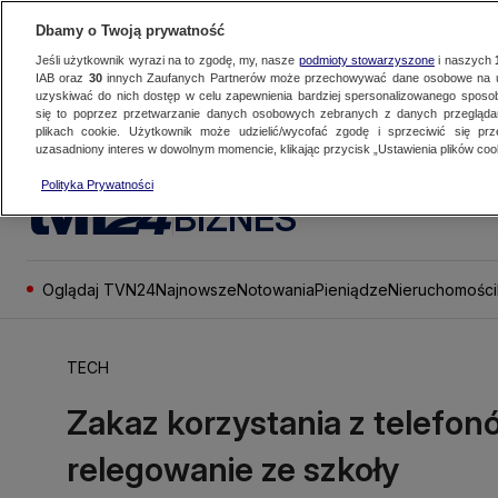
Dbamy o Twoją prywatność
Jeśli użytkownik wyrazi na to zgodę, my, nasze
podmioty stowarzyszone
i naszych
IAB oraz
30
innych Zaufanych Partnerów może przechowywać dane osobowe na ur
uzyskiwać do nich dostęp w celu zapewnienia bardziej spersonalizowanego sposo
się to poprzez przetwarzanie danych osobowych zebranych z danych przegląd
plikach cookie. Użytkownik może udzielić/wycofać zgodę i sprzeciwić się pr
uzasadniony interes w dowolnym momencie, klikając przycisk „Ustawienia plików cook
Polityka Prywatności
BIZNES
Oglądaj TVN24
Najnowsze
Notowania
Pieniądze
Nieruchomości
TECH
Zakaz korzystania z telefonó
relegowanie ze szkoły