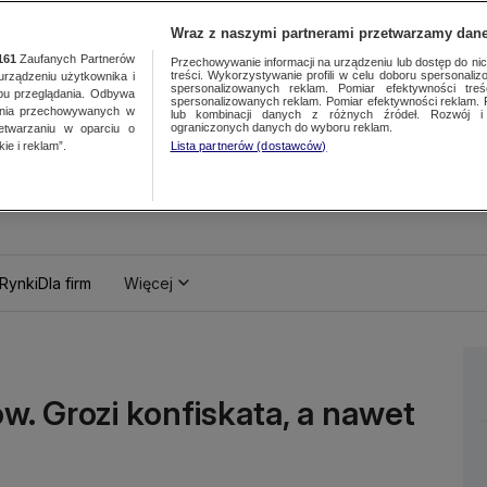
Wraz z naszymi partnerami przetwarzamy dane
161
Zaufanych Partnerów
Przechowywanie informacji na urządzeniu lub dostęp do nich.
treści. Wykorzystywanie profili w celu doboru spersonalizo
ządzeniu użytkownika i
spersonalizowanych reklam. Pomiar efektywności treś
bu przeglądania. Odbywa
spersonalizowanych reklam. Pomiar efektywności reklam. 
ania przechowywanych w
lub kombinacji danych z różnych źródeł. Rozwój i 
ograniczonych danych do wyboru reklam.
zetwarzaniu w oparciu o
ie i reklam”.
Lista partnerów (dostawców)
Rynki
Dla firm
Więcej
w. Grozi konfiskata, a nawet