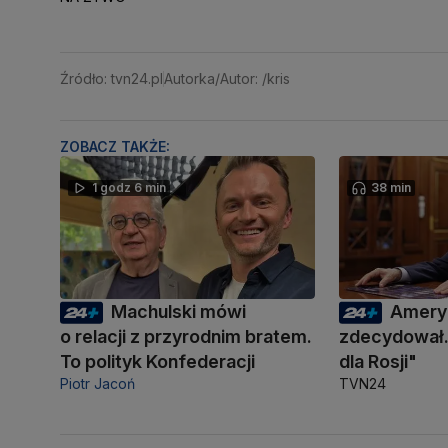
Źródło: tvn24.pl
Autorka/Autor: /kris
ZOBACZ TAKŻE:
1 godz 6 min
38 min
Machulski mówi
Amery
o relacji z przyrodnim bratem.
zdecydował.
To polityk Konfederacji
dla Rosji"
Piotr Jacoń
TVN24