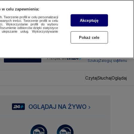
 w celu zapewnienia:
 Tworzenie profili w celu personalizacji
Akceptuję
wanych treści. Tworzenie profili w celu
ci. Wykorzystanie profili do wyboru
Rozumienie odbiorców dzięki statystyce
ulepszanie usług. Wykorzystywanie
Pokaż cele
SUBSKRYBUJ
Przejdź do
Szukaj
Zaloguj się
Menu
Czytaj
Słuchaj
Oglądaj
OGLĄDAJ NA ŻYWO