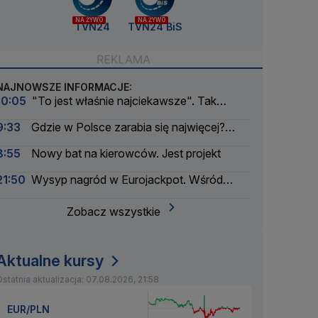
NA ŻYWO
NA ŻYWO
TVN24
TVN24 BiS
NAJNOWSZE INFORMACJE:
10:05
"To jest właśnie najciekawsze". Tak
wyglądał bunt modeli AI
9:33
Gdzie w Polsce zarabia się najwięcej?
Mała gmina zaskakuje
8:55
Nowy bat na kierowców. Jest projekt
21:50
Wysyp nagród w Eurojackpot. Wśród
wygranych Polak
Zobacz wszystkie
Aktualne kursy
statnia aktualizacja: 07.08.2026, 21:58
EUR/PLN