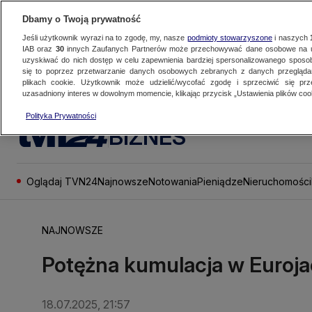
Dbamy o Twoją prywatność
Jeśli użytkownik wyrazi na to zgodę, my, nasze
podmioty stowarzyszone
i naszych
IAB oraz
30
innych Zaufanych Partnerów może przechowywać dane osobowe na ur
uzyskiwać do nich dostęp w celu zapewnienia bardziej spersonalizowanego sposo
się to poprzez przetwarzanie danych osobowych zebranych z danych przegląd
plikach cookie. Użytkownik może udzielić/wycofać zgodę i sprzeciwić się pr
uzasadniony interes w dowolnym momencie, klikając przycisk „Ustawienia plików cook
Polityka Prywatności
BIZNES
Oglądaj TVN24
Najnowsze
Notowania
Pieniądze
Nieruchomości
NAJNOWSZE
Potężna kumulacja w Euroj
18.07.2025, 21:57