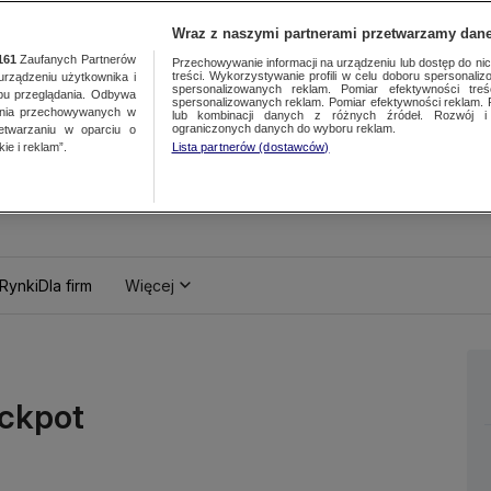
Wraz z naszymi partnerami przetwarzamy dane
161
Zaufanych Partnerów
Przechowywanie informacji na urządzeniu lub dostęp do nich.
treści. Wykorzystywanie profili w celu doboru spersonalizo
ządzeniu użytkownika i
spersonalizowanych reklam. Pomiar efektywności treś
bu przeglądania. Odbywa
spersonalizowanych reklam. Pomiar efektywności reklam. 
ania przechowywanych w
lub kombinacji danych z różnych źródeł. Rozwój i 
ograniczonych danych do wyboru reklam.
zetwarzaniu w oparciu o
ie i reklam”.
Lista partnerów (dostawców)
Rynki
Dla firm
Więcej
ackpot