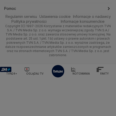
Ministerstwo Obrony Narodowej
Moto
Kultura i styl
Trójmiasto
Najnowsze
Skoki Narciarskie
Świat
Gorące Tematy
TVN
Pomoc
Ministerstwo Rolnictwa
Regulamin serwisu
Dla seniora
Ustawienia cookie
Informacje o nadawcy
Ciekawostki
Ministerstwo Rozwoju i Technologii
Wrocław
Polska
Sporty zimowe
Polityka
Wyślij zgłoszenie
Dzień Dobry TVN
Centrum pomocy
Polityka prywatności
Informacje konsumenckie
Ministerstwo Sportu i Turystyki
Copyright (C) 1997-2026 Korzystanie z materiałów redakcyjnych TVN
Turystyka
Quizy
Kielce
Prognoza
Lekkoatletyka
Zdrowie
Uwaga TVN
Ministerstwo Cyfryzacji
Test zgodności
S.A. / TVN Media Sp. z o.o. wymaga wcześniejszej zgody TVN S.A./
TVN Media Sp. z o.o. oraz zawarcia stosownej umowy licencyjnej. Na
Ministerstwo Edukacji Narodowej
podstawie art. 25 ust. 1 pkt. 1 b) ustawy o prawie autorskim i prawach
Kujawsko-pomorskie
Świat
Siatkówka
Tech
HGTV
Oglądaj na TV
Ministerstwo Finansów
pokrewnych TVN S.A. / TVN Media Sp. z o.o. wyraźnie zastrzega, że
dalsze rozpowszechnianie artykułów zamieszczonych w programach
Ministerstwo Klimatu i Środowiska
Lublin
Nauka
F1
Nauka
TVN Turbo
Zrealizuj voucher
oraz na stronach internetowych TVN S.A. / TVN Media Sp. z o.o. jest
Ministerstwo Nauki i Szkolnictwa Wyższego
zabronione.
Lubuskie
Ciekawostki
Ministerstwo Sprawiedliwości
Rozrywka
TVN Style
Ministerstwo Rodziny, Pracy i Polityki Społecznej
Olsztyn
Podróże
TVN7
Ministerstwo Spraw Zagranicznych
Moskwa
TVN24+
OGLĄDAJ TV
NOTOWANIA
FAKTY
Naczelny Sąd Administracyjny
Opole
Smog
TTV
Najwyższa Izba Kontroli
Narodowe Centrum Badań i Rozwoju
Rzeszów
Narodowy Bank Polski
Narodowy Fundusz Zdrowia
Szczecin
NASA
NATO
Niemcy
Nord Stream 2
Nowa Lewica
Ordo Iuris
Organizacja Narodów Zjednoczonych
Białystok