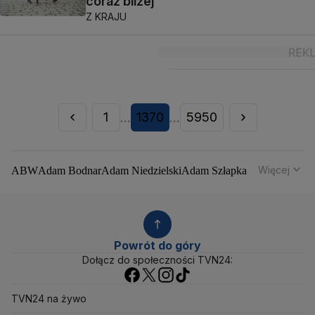
coraz bliżej
Z KRAJU
1
1370
5950
...
...
Więcej
ABW
Adam Bodnar
Adam Niedzielski
Adam Szłapka
Administracja Donalda Trumpa
Agencja Bezpieczeństwa Wewnętrznego
Agrounia
Alaksandr Łukaszenka
Aleksander Kwaśniewski
Aleksandra Dulkiewicz
Alert RCB
Powrót do góry
Ambasada USA w Polsce
Andrzej Duda
Białoruś
Dołącz do społeczności TVN24:
Bitcoin
Biuro Bezpieczeństwa Narodowego
Bliski Wschód
Bomba atomowa
Borys Budka
TVN24 na żywo
Bruksela
CBŚP
CBA
Ceny paliw
Ceny żywności