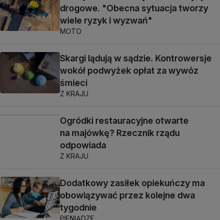
drogowe. "Obecna sytuacja tworzy
wiele ryzyk i wyzwań"
MOTO
Skargi lądują w sądzie. Kontrowersje
wokół podwyżek opłat za wywóz
śmieci
Z KRAJU
Ogródki restauracyjne otwarte
na majówkę? Rzecznik rządu
odpowiada
Z KRAJU
Dodatkowy zasiłek opiekuńczy ma
obowiązywać przez kolejne dwa
tygodnie
PIENIĄDZE