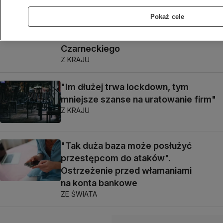
Z KRAJU
Pokaż cele
Nie będzie aresztu dla Leszka
Czarneckiego
Z KRAJU
"Im dłużej trwa lockdown, tym
mniejsze szanse na uratowanie firm"
Z KRAJU
"Tak duża baza może posłużyć
przestępcom do ataków".
Ostrzeżenie przed włamaniami
na konta bankowe
ZE ŚWIATA