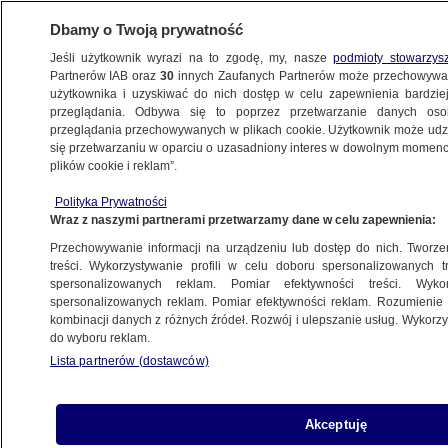
Dbamy o Twoją prywatność
Jeśli użytkownik wyrazi na to zgodę, my, nasze
podmioty stowarzys
Partnerów IAB oraz
30
innych Zaufanych Partnerów może przechowywa
BIZNES
użytkownika i uzyskiwać do nich dostęp w celu zapewnienia bardzi
przeglądania. Odbywa się to poprzez przetwarzanie danych os
przeglądania przechowywanych w plikach cookie. Użytkownik może udzie
NAJNOWSZE
się przetwarzaniu w oparciu o uzasadniony interes w dowolnym momencie
plików cookie i reklam”.
Właściciel Żabki chce przejąć Toshibę
ZE ŚWIATA
Polityka Prywatności
Wraz z naszymi partnerami przetwarzamy dane w celu zapewnienia:
Przechowywanie informacji na urządzeniu lub dostęp do nich. Tworzeni
Nowa rada nadzorcza Polska Press
treści. Wykorzystywanie profili w celu doboru spersonalizowanych tr
po przejęciu przez Orlen
spersonalizowanych reklam. Pomiar efektywności treści. Wyko
Z KRAJU
spersonalizowanych reklam. Pomiar efektywności reklam. Rozumienie o
kombinacji danych z różnych źródeł. Rozwój i ulepszanie usług. Wykor
do wyboru reklam.
Lista partnerów (dostawców)
Dodatkowe pieniądze dla Warmii
i Mazur. "W przyszłym tygodniu
przedstawię Radzie Ministrów
Akceptuję
projekt"