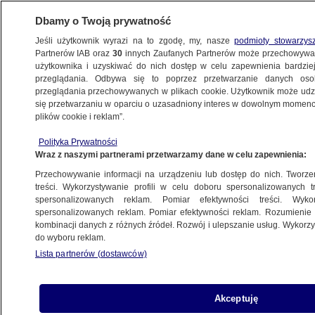
Dbamy o Twoją prywatność
Jeśli użytkownik wyrazi na to zgodę, my, nasze
podmioty stowarzys
Partnerów IAB oraz
30
innych Zaufanych Partnerów może przechowywa
BIZNES
użytkownika i uzyskiwać do nich dostęp w celu zapewnienia bardzi
przeglądania. Odbywa się to poprzez przetwarzanie danych os
przeglądania przechowywanych w plikach cookie. Użytkownik może udzie
NAJNOWSZE
się przetwarzaniu w oparciu o uzasadniony interes w dowolnym momencie
plików cookie i reklam”.
"Kondycja branży budzi niepokój".
Polityka Prywatności
Zadłużenie rośnie w błyskawicznym
Wraz z naszymi partnerami przetwarzamy dane w celu zapewnienia:
tempie
Przechowywanie informacji na urządzeniu lub dostęp do nich. Tworzeni
treści. Wykorzystywanie profili w celu doboru spersonalizowanych tr
20.06.2025, 11:30
spersonalizowanych reklam. Pomiar efektywności treści. Wyko
spersonalizowanych reklam. Pomiar efektywności reklam. Rozumienie o
kombinacji danych z różnych źródeł. Rozwój i ulepszanie usług. Wykor
Udostępnij
do wyboru reklam.
Lista partnerów (dostawców)
Akceptuję