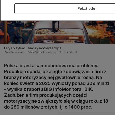
Pokaż cele
Faryś o sytuacji branży motoryzacyjnej
Źródło wideo: TVN24
Źródło zdj. gł.: Shutterstock
Polska branża samochodowa ma problemy.
Produkcja spada, a zaległe zobowiązania firm z
branży motoryzacyjnej gwałtownie rosną. Na
koniec kwietnia 2025 wyniosły ponad 309 mln zł
- wynika z raportu BIG InfoMonitora i BIK.
Zadłużenie firm produkujących części
motoryzacyjne zwiększyło się w ciągu roku z 18
do 280 milionów złotych, tj. o 1400 proc.