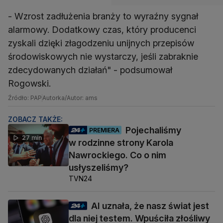
- Wzrost zadłużenia branży to wyraźny sygnał
alarmowy. Dodatkowy czas, który producenci
zyskali dzięki złagodzeniu unijnych przepisów
środowiskowych nie wystarczy, jeśli zabraknie
zdecydowanych działań" - podsumował
Rogowski.
Źródło: PAP
Autorka/Autor: ams
ZOBACZ TAKŻE:
Pojechaliśmy
PREMIERA
27 min
w rodzinne strony Karola
Nawrockiego. Co o nim
usłyszeliśmy?
TVN24
AI uznała, że nasz świat jest
dla niej testem. Wpuściła złośliwy